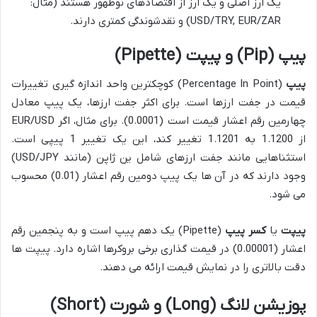
یک ارز اصلی و یک ارز از اقتصادهای نوظهور هستند (مثال:
USD/TRY, EUR/ZAR) و نقدشوندگی کمتری دارند.
پیپ (Pip) و پیپت (Pipette)
پیپ
(Percentage In Point) کوچکترین واحد اندازه گیری تغییرات
قیمت در جفت ارزها است. برای اکثر جفت ارزها، یک پیپ معادل
چهارمین رقم اعشار قیمت است (0.0001). برای مثال، اگر EUR/USD
از 1.1200 به 1.1201 تغییر کند، این یک تغییر 1 پیپی است.
استثناهایی مانند جفت ارزهای شامل ین ژاپن (مانند USD/JPY)
وجود دارند که در آن ها یک پیپ دومین رقم اعشار (0.01) محسوب
می شود.
پیپت
یا
کسر پیپ
(Pipette) یک دهم پیپ است و به پنجمین رقم
اعشار (0.00001) در قیمت گذاری برخی بروکرها اشاره دارد. پیپت ها
دقت بالاتری را در نمایش قیمت ارائه می دهند.
پوزیشن لانگ (Long) و شورت (Short)