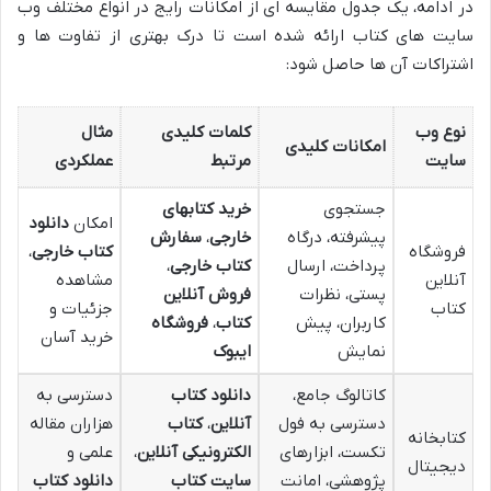
در ادامه، یک جدول مقایسه ای از امکانات رایج در انواع مختلف وب
سایت های کتاب ارائه شده است تا درک بهتری از تفاوت ها و
اشتراکات آن ها حاصل شود:
نوع وب
کلمات کلیدی
مثال
امکانات کلیدی
سایت
مرتبط
عملکردی
جستجوی
خرید کتابهای
امکان
دانلود
پیشرفته، درگاه
خارجی
،
سفارش
فروشگاه
کتاب خارجی
،
پرداخت، ارسال
کتاب خارجی
،
آنلاین
مشاهده
پستی، نظرات
فروش آنلاین
کتاب
جزئیات و
کاربران، پیش
کتاب
،
فروشگاه
خرید آسان
نمایش
ایبوک
کاتالوگ جامع،
دانلود کتاب
دسترسی به
دسترسی به فول
آنلاین
،
کتاب
هزاران مقاله
کتابخانه
تکست، ابزارهای
الکترونیکی آنلاین
،
علمی و
دیجیتال
پژوهشی، امانت
سایت کتاب
دانلود کتاب