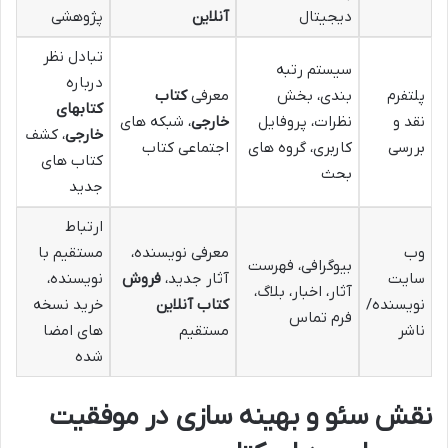
دیجیتال
آنلاین
پژوهشی
تبادل نظر
سیستم رتبه
درباره
پلتفرم
بندی، بخش
معرفی
کتاب
کتابهای
نقد و
نظرات، پروفایل
خارجی
، شبکه های
خارجی
، کشف
بررسی
کاربری، گروه های
اجتماعی کتاب
کتاب های
بحث
جدید
ارتباط
وب
معرفی نویسنده،
مستقیم با
بیوگرافی، فهرست
سایت
آثار جدید،
فروش
نویسنده،
آثار، اخبار، بلاگ،
نویسنده/
کتاب آنلاین
خرید نسخه
فرم تماس
ناشر
مستقیم
های امضا
شده
نقش سئو و بهینه سازی در موفقیت