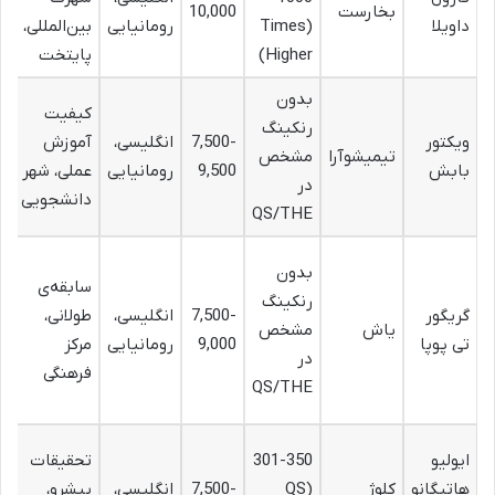
بخارست
10,000
ا
داویلا
(Times
رومانیایی
بین‌المللی،
گ
Higher)
پایتخت
بدون
ه
کیفیت
رنکینگ
ز
ویکتور
7,500-
انگلیسی،
آموزش
تیمیشوآرا
مشخص
م
بابش
9,500
رومانیایی
عملی، شهر
در
ج
دانشجویی
QS/THE
د
پ
بدون
سابقه‌ی
ن
رنکینگ
گریگور
7,500-
انگلیسی،
طولانی،
آ
یاش
مشخص
تی پوپا
9,000
رومانیایی
مرکز
ج
در
فرهنگی
د
QS/THE
ف
ش
ایولیو
301-350
تحقیقات
ج
هاتیگانو
کلوژ
(QS
7,500-
انگلیسی،
پیشرو،