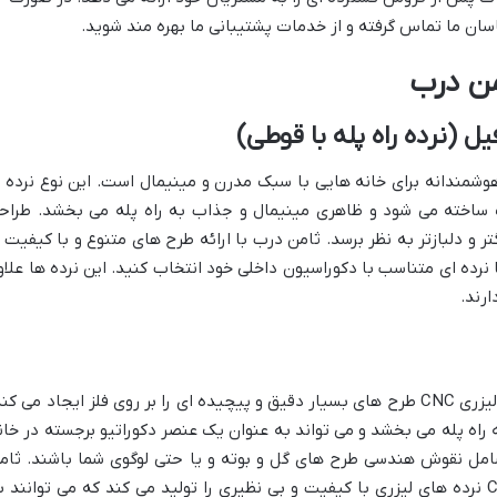
اسان ما تماس گرفته و از خدمات پشتیبانی ما بهره مند شوید.
امن درب
یل (نرده راه پله با قوطی)
 هوشمندانه برای خانه هایی با سبک مدرن و مینیمال است. این نوع نرده ب
 ساخته می شود و ظاهری مینیمال و جذاب به راه پله می بخشد. طراح
ر و دلبازتر به نظر برسد. ثامن درب با ارائه طرح های متنوع و با کیفیت ا
 نرده ای متناسب با دکوراسیون داخلی خود انتخاب کنید. این نرده ها علاو
ارند.
نرده پله لیزری با استفاده از تکنولوژی برش لیزری CNC طرح های بسیار دقیق و پیچیده ای را بر روی فلز ایجاد می ک
راه پله می بخشد و می تواند به عنوان یک عنصر دکوراتیو برجسته در خان
امل نقوش هندسی طرح های گل و بوته و یا حتی لوگوی شما باشند. ثام
درب با استفاده از بهترین دستگاه های CNC نرده های لیزری با کیفیت و بی نظیری را تولید می کند که می توانند 