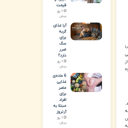
قیمت
1 روز
پیش
آیا غذای
گربه
برای
سگ
ا
ضرر
ی
دارد؟
ز
1 روز
پیش
ه
6 ماده‌ی
غذایی
مضر
برای
افراد
ند.
مبتلا به
ه
آرتروز
ن
1 روز
پیش
به