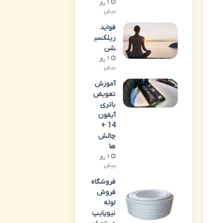
1 روز
پیش
فواید
ریلکسی
شن
1 روز
پیش
آموزش
تعویض
باتری
آیفون
14 +
چالش
ها
1 روز
پیش
فروشگاه
فروش
لوله
نیوپایپ