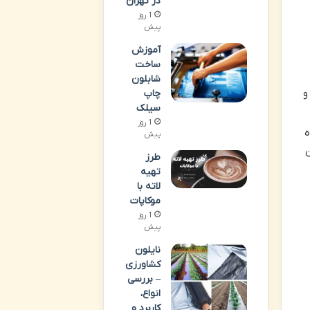
در تهران
1 روز
پیش
آموزش
ساخت
شابلون
و
چاپ
سیلک
1 روز
ه
پیش
ن
طرز
تهیه
لاته با
موکاپات
1 روز
پیش
نایلون
کشاورزی
– بررسی
انواع،
کاربرد و