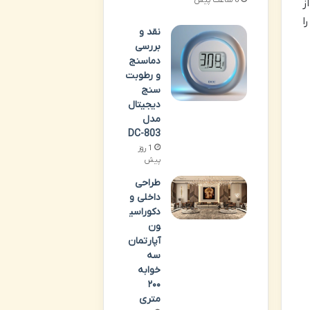
ز
ا
نقد و
بررسی
دماسنج
و رطوبت
سنج
دیجیتال
مدل
DC-803
1 روز
پیش
طراحی
داخلی و
دکوراسی
ون
آپارتمان
سه
خوابه
۲۰۰
متری