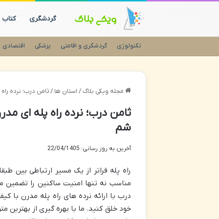
گردشگری
کتاب
تکنولوژی
گردشگری و اقامتی
پزشکی
اقتصادی
مجله ویکی بلاگ
/
استان ها
/
ثامن درب؛ نرده راه
ثامن درب؛ نرده راه پله ای مد
شم
آخرین به روز رسانی: 22/04/1405
راه پله فراتر از یک مسیر ارتباطی بین ط
مناسب نه تنها امنیت ساکنین را تضمین می
درب با ارائه نرده های راه پله مدرن با ک
خود خلق کنید. ما با بهره گیری از بهترین م