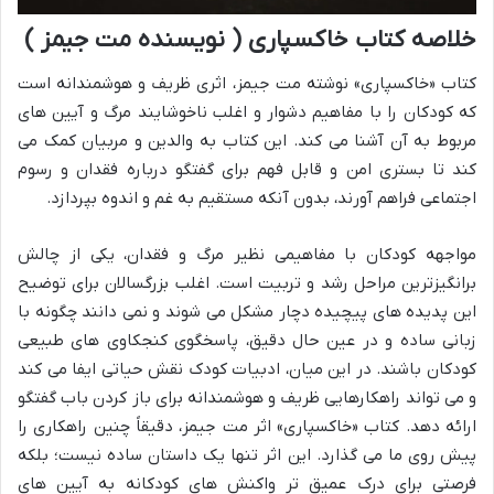
خلاصه کتاب خاکسپاری ( نویسنده مت جیمز )
کتاب «خاکسپاری» نوشته مت جیمز، اثری ظریف و هوشمندانه است
که کودکان را با مفاهیم دشوار و اغلب ناخوشایند مرگ و آیین های
مربوط به آن آشنا می کند. این کتاب به والدین و مربیان کمک می
کند تا بستری امن و قابل فهم برای گفتگو درباره فقدان و رسوم
اجتماعی فراهم آورند، بدون آنکه مستقیم به غم و اندوه بپردازد.
مواجهه کودکان با مفاهیمی نظیر مرگ و فقدان، یکی از چالش
برانگیزترین مراحل رشد و تربیت است. اغلب بزرگسالان برای توضیح
این پدیده های پیچیده دچار مشکل می شوند و نمی دانند چگونه با
زبانی ساده و در عین حال دقیق، پاسخگوی کنجکاوی های طبیعی
کودکان باشند. در این میان، ادبیات کودک نقش حیاتی ایفا می کند
و می تواند راهکارهایی ظریف و هوشمندانه برای باز کردن باب گفتگو
ارائه دهد. کتاب «خاکسپاری» اثر مت جیمز، دقیقاً چنین راهکاری را
پیش روی ما می گذارد. این اثر تنها یک داستان ساده نیست؛ بلکه
فرصتی برای درک عمیق تر واکنش های کودکانه به آیین های