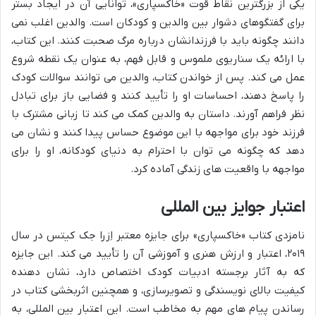
یکی از بزرگترین نقاط قوت «خاکسپاری»، توانایی آن در ایجاد بستر
برای گفتگوهای دشوار بین والدین و کودکان است. والدین اغلب نمی
دانند چگونه باید با فرزندانشان درباره مرگ صحبت کنند. این کتاب،
با ارائه یک سناریوی ملموس و قابل فهم، به عنوان یک نقطه شروع
عمل می کند. پس از خواندن کتاب، والدین می توانند سوالات کودک
را پاسخ دهند، احساسات او را تأیید کنند و فضایی باز برای تبادل
نظر فراهم آورند. داستان به والدین کمک می کند تا زبانی مشترک با
فرزند خود برای مواجهه با این موضوع حساس پیدا کنند و نشان می
دهد که چگونه می توان با احترام به دنیای کودکانه، او را برای
مواجهه با واقعیت های زندگی آماده کرد.
اعتبار جوایز بین المللی
نامزدی کتاب «خاکسپاری» برای جایزه معتبر اِزرا جک کیتس در سال
۲۰۱۹، اعتبار و ارزش هنری و آموزشی آن را تأیید می کند. این جایزه
که به آثار برجسته ادبیات کودک اختصاص دارد، نشان دهنده
کیفیت بالای نویسندگی و تصویرسازی، و همچنین اثربخشی کتاب در
رساندن پیام های مهم به مخاطب است. این اعتبار بین المللی، به