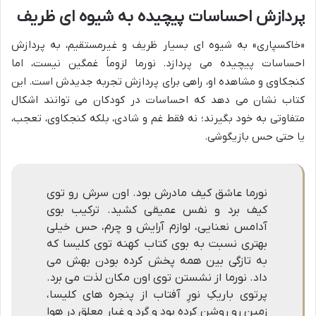
پردازش احساسات پیچیده به شیوه ای ظریف
«خاکسپاری» به شیوه ای بسیار ظریف و غیرمستقیم، به پردازش
احساسات پیچیده می پردازد. نورما لزوماً غمگین نیست، اما
کنجکاوی و مشاهده او، راهی برای پردازش تجربه جدیدش است. این
کتاب نشان می دهد که احساسات در کودکان می توانند اشکال
متفاوتی به خود بگیرند؛ نه فقط غم و شادی، بلکه کنجکاوی، تعجب،
یا حتی حس بازیگوشی.
نورما عاشق کیف مادرش بود. اون سرش رو توی
کیف برد و نفس عمیقی کشید. ترکیب بوی
آدامس نعنایی، لوازم آرایش و چرم، حس خیلی
بهتری نسبت به بوی کتاب کهنه توی کلیسا که
به تازگی بین همه پخش کرده بودن بهش می
داد. نورما از نشستن توی اون مکان لذت می برد.
پرتوی باریکِ نورِ آفتاب از پنجره های کلیسا،
زمین رو روشن کرده بود و گرد و غبار معلق در هوا