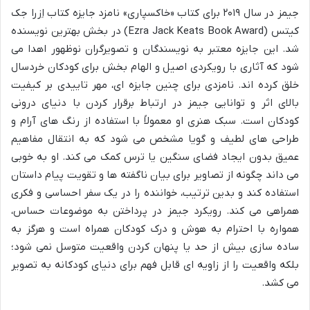
جیمز در سال ۲۰۱۹ برای کتاب «خاکسپاری» نامزد جایزه کتاب اِزرا جک
کیتس (Ezra Jack Keats Book Award) در بخش بهترین نویسنده
شد. این جایزه معتبر به نویسندگان و تصویرگران نوظهور اهدا می
شود که آثاری با رویکردی اصیل و الهام بخش برای کودکان خردسال
خلق کرده اند. نامزدی برای چنین جایزه ای، مهر تاییدی بر کیفیت
بالای اثر و توانایی جیمز در ارتباط برقرار کردن با دنیای درونی
کودکان است. سبک هنری او معمولاً با استفاده از رنگ های آرام و
طراحی های لطیف و گویا مشخص می شود که به انتقال مفاهیم
عمیق بدون ایجاد فضای سنگین یا ترس کمک می کند. او به خوبی
می داند چگونه از تصاویر برای بیان ناگفته ها و تقویت پیام داستان
استفاده کند و بدین ترتیب، خواننده را در یک سفر احساسی و فکری
همراهی می کند. رویکرد جیمز در پرداختن به موضوعات حساس،
همواره با احترام به هوش و درک کودکان همراه است و هرگز به
ساده سازی بیش از حد یا پنهان کردن واقعیت متوسل نمی شود؛
بلکه واقعیت را از زاویه ای قابل فهم برای دنیای کودکانه به تصویر
می کشد.