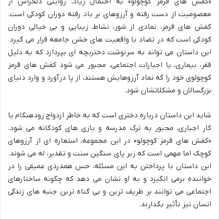
«کفش های قرمز کوچولو» به احتمال زیاد، روایتی دلخراش از
معصومیت از دست رفته و آرزوهای بر باد رفته دوران کودکی است.
کفش های قرمز، نمادی از شور، نشاط، زیبایی و بی خیالی دوران
کودکی است که در تضاد با واقعیت های خشن جامعه قرار می گیرد.
این داستان می تواند به سرنوشت دختربچه ای بپردازد که به دلیل
فقر، بیماری، یا اجبارات اجتماعی، مجبور می شود کفش های قرمز
کوچولوی خود را که نماد آرزوهایش هستند، از پا درآورد و وارد دنیای
بزرگسالان و مشکلاتشان شود.
شاید این داستان درباره دختری است که به خاطر ازدواج زودهنگام یا
کار اجباری، مجبور به ترک مدرسه و بازی های کودکانه می شود.
«کفش های قرمز کوچولو» در این مجموعه، استعاره ای از آرزوهای
کوچک اما مهمی است که زیر پای سنگین سنت و تقدیر، له می شوند.
این داستان با پرداختن به این مسئله، حس همدردی عمیقی را در
خواننده برمی انگیزد و به او نشان می دهد که چگونه ساختارهای
اجتماعی می توانند بر ظریف ترین و بی گناه ترین جنبه های زندگی
انسان نیز تأثیر بگذارند.