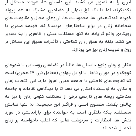
ایران را به تصویر می کشند. این داستان ها، هرچند مستقل از
یکدیگرند، اما با یک نخ پنهان از مضامین مشترک به هم پیوند
خورده اند: تبعیض ها، محدودیت ها، آرزوهای محال و مقاومت های
شجاعانه زنان در برابر ساختارهای مردسالارانه. فهیمه صدری با
رویکردی واقع گرایانه، نه تنها مشکلات عینی و ظاهری را به تصویر
می کشد، بلکه به عمق روان شناختی و تأثیرات عمیق این مسائل بر
روح و هویت زنان نیز می پردازد.
مکان و زمان وقوع داستان ها، غالباً در فضاهای روستایی یا شهرهای
کوچک و در دوران قاجار یا اوایل پهلوی (معادل قرن ۱۴ هجری) است
که تفاوت های فاحشی با جامعه مدرن امروز دارد. این انتخاب زمان
و مکان، به نویسنده امکان می دهد تا با دیدگاهی نقادانه و جامعه
شناختی، ریشه های تاریخی برخی از مشکلات کنونی زنان را نیز به
چالش بکشد. مضمون اصلی و فراگیر این مجموعه، نه تنها نمایش
معضلات، بلکه تلنگری است به خواننده برای بازاندیشی در مورد
نقش ها، انتظارات و سرنوشت هایی که اغلب ناخواسته بر زنان
تحمیل شده اند.