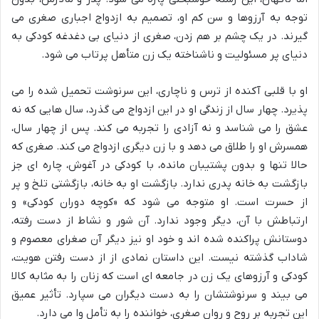
توجه به آرزوها و سن کم او، تصمیم به ازدواج اجباری صغری می
گیرند. در یک چشم بر هم زدن، صغری از دنیای بی دغدغه کودکی به
دنیای پر مسئولیت و ناشناخته یک زن متأهل پرتاب می شود.
او با قلبی آکنده از ترس و ناچاری، این سرنوشت تحمیل شده را می
پذیرد. چهار سال از زندگی او در این ازدواج می گذرد، سال هایی که نه
عشق را می شناسد و نه آزادی را تجربه می کند. پس از چهار سال،
همسرش او را طلاق می دهد و با زن دیگری ازدواج می کند. صغری که
حالا تنها و بدون پشتیبان مانده، با کودکی در آغوش، چاره ای جز
بازگشت به خانه پدری ندارد. بازگشت او به خانه، بازگشتی تلخ و پر
از حسرت است. او متوجه می شود که «کوچه دوران کودکی» و
ارتباطش با آن، دیگر وجود ندارد. آن شور و نشاط از دست رفته،
دوستانش پراکنده شده اند و خود او نیز دیگر آن صغرای معصوم و
شاداب گذشته نیست. این داستان نمادی از از دست رفتن هویت،
کودکی و آرزوهای یک زن در جامعه ای است که زنان را به مثابه کالا
می بیند و سرنوشتشان را به دست دیگران می سپارد. تأثیر عمیق
این تجربه بر روح و روان صغری، خواننده را به تأمل وا می دارد.