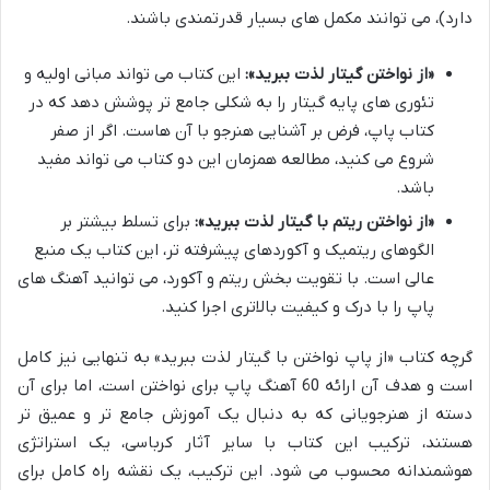
دارد)، می توانند مکمل های بسیار قدرتمندی باشند.
«از نواختن گیتار لذت ببرید»:
این کتاب می تواند مبانی اولیه و
تئوری های پایه گیتار را به شکلی جامع تر پوشش دهد که در
کتاب پاپ، فرض بر آشنایی هنرجو با آن هاست. اگر از صفر
شروع می کنید، مطالعه همزمان این دو کتاب می تواند مفید
باشد.
«از نواختن ریتم با گیتار لذت ببرید»:
برای تسلط بیشتر بر
الگوهای ریتمیک و آکوردهای پیشرفته تر، این کتاب یک منبع
عالی است. با تقویت بخش ریتم و آکورد، می توانید آهنگ های
پاپ را با درک و کیفیت بالاتری اجرا کنید.
گرچه کتاب «از پاپ نواختن با گیتار لذت ببرید» به تنهایی نیز کامل
است و هدف آن ارائه 60 آهنگ پاپ برای نواختن است، اما برای آن
دسته از هنرجویانی که به دنبال یک آموزش جامع تر و عمیق تر
هستند، ترکیب این کتاب با سایر آثار کرباسی، یک استراتژی
هوشمندانه محسوب می شود. این ترکیب، یک نقشه راه کامل برای