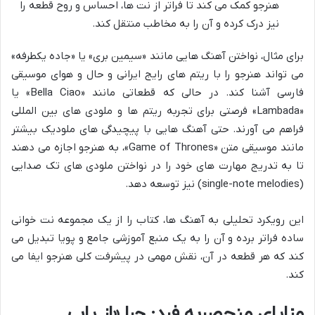
هنرجو کمک می کند تا فراتر از نت ها، احساس و روح قطعه را
نیز درک کرده و آن را به مخاطب منتقل کند.
برای مثال، نواختن آهنگ هایی مانند «سیمین بری» یا «جاده یکطرفه»
می تواند هنرجو را با ریتم های رایج ایرانی و حال و هوای موسیقی
فارسی آشنا کند. در حالی که قطعاتی مانند «Bella Ciao» یا
«Lambada» فرصتی برای تجربه ریتم ها و ملودی های بین المللی
فراهم می آورند. حتی آهنگ هایی با پیچیدگی های ملودیک بیشتر
مانند موسیقی متن «Game of Thrones»، به هنرجو اجازه می دهند
تا به تدریج مهارت های خود را در نواختن ملودی های تک صدایی
(single-note melodies) نیز توسعه دهد.
این رویکرد تحلیلی به آهنگ ها، کتاب را از یک مجموعه نت خوانی
ساده فراتر برده و آن را به یک منبع آموزشی جامع و پویا تبدیل می
کند که هر قطعه در آن، نقش مهمی در پیشرفت کلی هنرجو ایفا می
کند.
مزایای منحصربه فرد: چرا «از پاپ