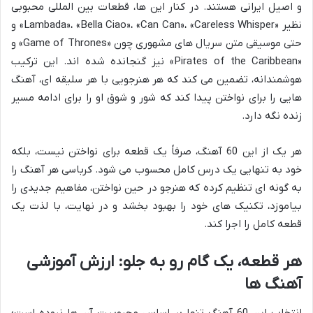
و اصیل ایرانی هستند. در کنار این ها، قطعات بین المللی محبوبی
نظیر «Lambada»، «Bella Ciao»، «Can Can»، «Careless Whisper» و
حتی موسیقی متن سریال های مشهوری چون «Game of Thrones» و
«Pirates of the Caribbean» نیز گنجانده شده اند. این ترکیب
هوشمندانه، تضمین می کند که هر هنرجویی با هر سلیقه ای، آهنگ
هایی را برای نواختن پیدا کند که شور و شوق او را برای ادامه مسیر
زنده نگه دارد.
هر یک از این 60 آهنگ، صرفاً یک قطعه برای نواختن نیست، بلکه
خود به تنهایی یک درس کامل محسوب می شود. کرباسی هر آهنگ را
به گونه ای تنظیم کرده که هنرجو در حین نواختن، مفاهیم جدیدی را
بیاموزد، تکنیک های خود را بهبود بخشد و در نهایت، با لذت یک
قطعه کامل را اجرا کند.
هر قطعه، یک گام رو به جلو: ارزش آموزشی
آهنگ ها
انتخاب این 60 آهنگ تنها بر اساس محبوبیت آن ها نبوده است؛