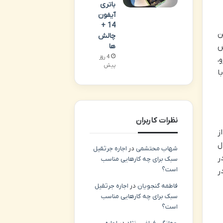
باتری
آیفون
14 +
ن
چالش
ها
ش
4 روز
،
پیش
ا
نظرات کاربران
از
ل
شهاب محتشمی
در
اجاره جرثقیل
ر
سبک برای چه کارهایی مناسب
است؟
ر
فاطمه گنجویان
در
اجاره جرثقیل
سبک برای چه کارهایی مناسب
است؟