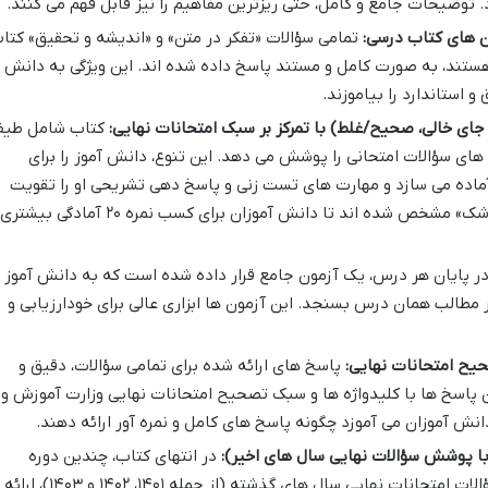
. توضیحات جامع و کامل، حتی ریزترین مفاهیم را نیز قابل فهم می کنند.
 های کتاب درسی:
تمامی سؤالات «تفکر در متن» و «اندیشه و تحقیق» کتا
هستند، به صورت کامل و مستند پاسخ داده شده اند. این ویژگی به دانش
 استاندارد را بیاموزند.
 جای خالی، صحیح/غلط) با تمرکز بر سبک امتحانات نهایی:
کتاب شامل طی
ای سؤالات امتحانی را پوشش می دهد. این تنوع، دانش آموز را برای
 آماده می سازد و مهارت های تست زنی و پاسخ دهی تشریحی او را تقویت
می کند. سؤالات دشوارتر با علامت «موشک» مشخص شده اند تا دانش آموزان برای کسب نمره ۲۰ آمادگی بیشتری
ر پایان هر درس، یک آزمون جامع قرار داده شده است که به دانش آموز
ر مطالب همان درس بسنجد. این آزمون ها ابزاری عالی برای خودارزیابی و
یح امتحانات نهایی:
پاسخ های ارائه شده برای تمامی سؤالات، دقیق و
ین پاسخ ها با کلیدواژه ها و سبک تصحیح امتحانات نهایی وزارت آموزش و
انش آموزان می آموزد چگونه پاسخ های کامل و نمره آور ارائه دهند.
با پوشش سؤالات نهایی سال های اخیر):
در انتهای کتاب، چندین دوره
آزمون جامع نوبت اول و دوم، شامل سؤالات امتحانات نهایی سال های گذشته (از جمله ۱۴۰۱، ۱۴۰۲ و ۱۴۰۳)، ارائه