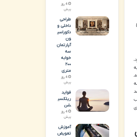
4 روز
پیش
طراحی
داخلی و
دکوراسی
ون
آپارتمان
سه
خوابه
،
۲۰۰
ه
متری
،
4 روز
پیش
ه
د
فواید
ریلکسی
ب
شن
ی
4 روز
پیش
آموزش
ق
تعویض