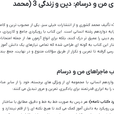
معرفی جامع کتاب ماجراهای من و درسام: دین و زندگی 3 (محمد
کتاب «ماجراهای من و درسام: دین و زندگی 3» تألیف محمد کشوری و از انتشارات خیلی سبز، یکی از محبوب ترین و کا
یه دوازدهم رشته انسانی است. این کتاب با رویکردی جامع و کاربردی، ب
دینی را عمیق تر درک کنند، بلکه برای انواع آزمون ها، از جمله امتحانا
ختار این کتاب به گونه ای طراحی شده که تمامی نیازهای یک دانش آموز ر
 گرفته تا تمرین و تکرار از طریق سؤالات متنوع و در نهایت، جمع بند
ب ماجراهای من و درسام
زدهم انسانی، با مجموعه ای از ویژگی های برجسته، خود را از سایر مناب
را به ابزاری قدرتمند برای یادگیری، تمرین و مرور تبدیل می کنند:
 «کتاب نامه»):
هر درس به صورت خط به خط و دقیق، مطابق با ساختار
رویکرد به دانش آموز کمک می کند تا هیچ نکته ای را از قلم نیندازد و