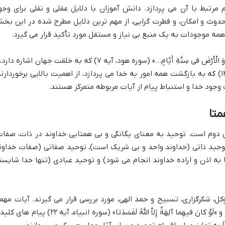
مرتبط با آن می پردازد. دانش آموزان با دلایل عقلی و نقلی برای وجو
 حدوث و امکان، و فطرت گرایی، از مهم ترین دلایل مطرح شده در این بخ
مه موجودات به یک منبع بی نیاز و مستقل مورد تأکید قرار می گیرد.
آیات کلیدی مانند: «هو الَّذی خَلَقَ السَّماواتِ وَ الْأَرْضَ فی سِتَّةِ أَیَّامٍ…» (سوره هود، آیه ۷) که به خلقت جهان اشاره د
«وَ إِلَیْهِ یُرْجَعُ الْأَمْرُ کُلُّهُ…» (سوره هود، آیه ۱۲۳) که به بازگشت همه امور به خدا می پردازد، از اهمیت بالایی برخوردار
 وجود خدا و استنباط پیام از آیات مربوطه متمرکز هستند.
متا
دوم است. توحید به معنای یگانگی و بی همتایی خداوند در ذات، صفات
وحید ذاتی (خداوند واحد و بی شریک است)، توحید صفاتی (صفات خداون
به اذن و اراده خداوند انجام می شود) و توحید عبادی (تنها خدا شایست
کل، شکرگزاری، تسبیح و حمد الهی، مورد بررسی قرار می گیرند. آیات مهم
مانند «قُلْ هُوَ اللَّهُ أَحَدٌ» (سوره اخلاص، آیه ۱) و «لَوْ کانَ فیهِما آلِهَةٌ إِلاَّ اللَّهُ لَفَسَدَتا» (سوره انبیاء، آیه ۲۲) 