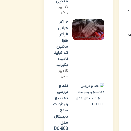
معنایی
3 روز
ب
پیش
علائم
خرابی
فیلتر
ف
هوا
ماشین
که نباید
نادیده
بگیرید!
1 روز
پیش
نقد و
بررسی
دماسنج
و رطوبت
سنج
دیجیتال
مدل
DC-803