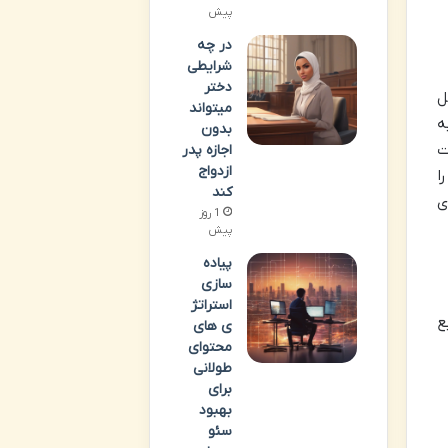
پیش
در چه
شرایطی
دختر
مل
میتواند
ه
بدون
ت
اجازه پدر
ازدواج
ا
کند
ی
1 روز
پیش
پیاده
سازی
استراتژ
ع
ی های
محتوای
طولانی
برای
بهبود
سئو