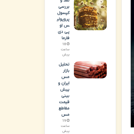
نقد و
بررسی
کپسول
پروپولی
س او
پی دی
فارما
18
ساعت
پیش
تحلیل
بازار
مس
ایران و
پیش
بینی
قیمت
مقاطع
مس
19
ساعت
پیش