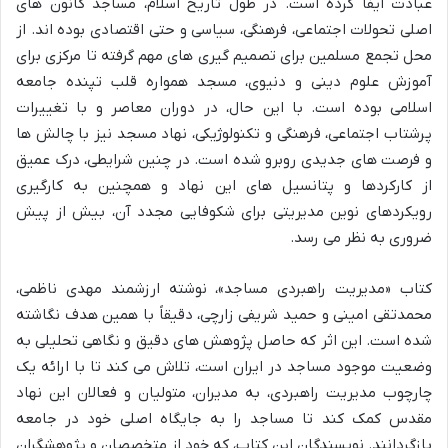
عبادت ایفا کرده است. در طول تاریخ اسلام، مساجد کانون های
اصلی تحولات اجتماعی، فرهنگی، سیاسی و حتی اقتصادی بوده اند. از
محل تجمع مسلمین برای تصمیم گیری های مهم گرفته تا مرکزی برای
آموزش علوم دینی و دنیوی، مسجد همواره قلب تپنده جامعه
اسلامی بوده است. با این حال، در دوران معاصر و با تغییرات
پرشتاب اجتماعی، فرهنگی و تکنولوژیکی، نهاد مسجد نیز با چالش ها
و فرصت های جدیدی روبرو شده است. در چنین شرایطی، درک عمیق
از کارکردها و پتانسیل های این نهاد و همچنین به کارگیری
رویکردهای نوین مدیریتی برای شکوفایی مجدد آن، بیش از پیش
ضروری به نظر می رسد.
کتاب «مدیریت راهبردی مساجد»، نوشته ارزشمند مهدی ناظمی،
محمدتقی امینی و حمید شریفی زارچی، دقیقاً با همین هدف نگاشته
شده است. این اثر که حاصل پژوهش های دقیق و نگاهی تحلیلی به
وضعیت موجود مساجد در ایران است، تلاش می کند تا با ارائه یک
چارچوب مدیریت راهبردی، به مدیران، متولیان و فعالان این نهاد
مقدس کمک کند تا مساجد را به جایگاه اصلی خود در جامعه
بازگردانند. نویسندگان این کتاب، که خود از متخصصان و پژوهشگران