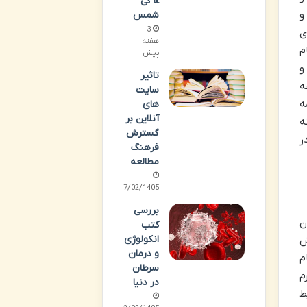
ه کی
و
شمس
3
ی
هفته
م
پیش
و
تاثیر
ه
سایت
ه
های
آنلاین بر
ه
گسترش
ر
فرهنگ
مطالعه
27/02/1405
بررسی
ن
کتب
انکولوژی
ش
و درمان
م
سرطان
م
در دنیا
ط