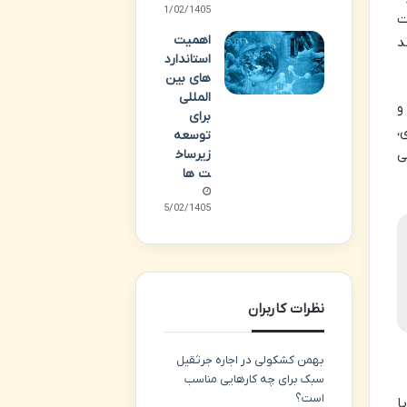
11/02/1405
ت
اهمیت
د
استاندارد
های بین
المللی
و
برای
،
توسعه
ی
زیرساخ
ت ها
05/02/1405
نظرات کاربران
بهمن کشکولی
در
اجاره جرثقیل
سبک برای چه کارهایی مناسب
است؟
ا