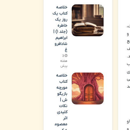
خلاصه
کتاب یک
روز یک
خاطره
،
(جلد ۱) |
و
ابراهیم
ع
شادافرو
ف
غ
.
3
هفته
ب
پیش
ی
خلاصه
ی
کتاب
د
مورچه
بازیگو
ش |
نکات
کلیدی
اثر
و
معصوم
و