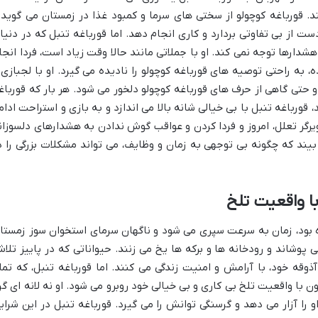
د. قورباغه کوچولو از سختی های سرما و کمبود غذا در زمستان می گوید 
 از بی تفاوتی بردارد و کاری انجام دهد. اما قورباغه تنبل که در دنیا
دارها توجه نمی کند. او با جملاتی مانند حالا وقت زیاد است، فردا انجا
 به راحتی توصیه های قورباغه کوچولو را نادیده می گیرد. او با لجبازی 
حتی گاهی از حرف های قورباغه کوچولو دلخور می شود. هر بار که قورباغ
 قورباغه تنبل با بی خیالی شانه بالا می اندازد و به بازی و استراحت ادام
گر تعلل، امروز و فردا کردن و عواقب گوش ندادن به هشدارهای دلسوزان
ند که چگونه بی توجهی به زمان و وظایف، می تواند مشکلات بزرگی را د
ا واقعیت تلخ
ه بود، زمان به سرعت سپری می شود و ناگهان سرمای استخوان سوز زمستا
 پوشاند و رودخانه ها و برکه ها یخ می زنند. حیواناتی که در پاییز تلا
 آذوقه خود، با آرامش و امنیت زندگی می کنند. اما قورباغه تنبل، که تما
 با واقعیت تلخ بی کاری و بی خیالی خود روبرو می شود. او نه لانه ای گر
 را آزار می دهد و گرسنگی توانش را می گیرد. قورباغه تنبل در این شرای