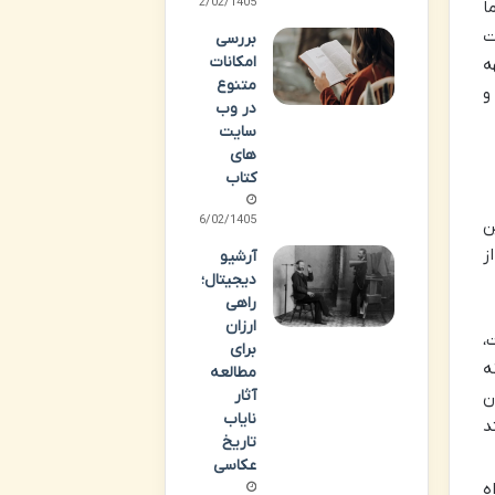
22/02/1405
ا
ت
بررسی
امکانات
ه
متنوع
و
در وب
سایت
های
کتاب
16/02/1405
ن
ز
آرشیو
دیجیتال؛
راهی
ارزان
،
برای
ه
مطالعه
آثار
ن
نایاب
د
تاریخ
عکاسی
ه