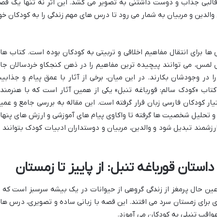
 قالبی جذاب و دوست داشتنی به تصویر می کشد. این اثر نه تنها یک قص
 والدین و مربیان به شمار می رود تا درس های مهم زندگی را به کودکان خو
ها برای انتقال مفاهیم اخلاقی و تربیتی به کودکان بوده است. کتاب ها
 لمس، می توانند پیچیده ترین مفاهیم را در ذهن کنجکاو خردسالان جا
 در وجودشان بکارند. در این میان، برخی از آثار با عمق پیام و جذابی
 کتاب «کودک سالم: قورباغه تنبل» یکی از همین آثار است که با هنرمند
ار کودکان فارسی زبان قرار گرفته است. این مقاله به بررسی جامع و عمی
 و تحلیل شخصیت ها گرفته تا واکاوی پیام های آموزشی و ارزش های پنها
رزشمند تبدیل شود و والدین، مربیان و دوستداران ادبیات کودک بتوانند ب
استان قورباغه تنبل: از پاییز تا زمستان
عین حال پرمغز از زندگی گروهی از حیوانات در یک بیشه سرسبز است که ب
ی برای زمستان سرد می افتند. این قصه با زبانی ساده و تصویری، درس ها
عواقب تنبلی به کودکان می آموزد.