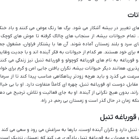
نات
 های تغییر در بیشه آشکار می شود. برگ ها رنگ عوض می کنند و باد خنک
 تمام حیوانات بیشه، از سنجاب های چالاک گرفته تا موش های کوچک 
ی سرد و بلند زمستان آماده شوند. آن ها با پشتکار فراوان، مشغول جم
ه برای خود هستند. هر کدام از حیوانات به فکر آینده اند و با جدیت وظای
و قورباغه به نام های قورباغه کوچولو و قورباغه تنبل نیز زندگی می کنند
ذیری، همانند دیگر حیوانات بیشه، نگران یافتن جایی امن و گرم برای خوا
سرعت می گذرد و باید هرچه زودتر پناهگاهی مناسب پیدا کند تا از سرما
ابل، دوست او، قورباغه تنبل، چهره ای کاملاً متفاوت دارد. او با بی خیال
ذراند، بدون هیچ نگرانی از آینده. او به جای فعالیت و تلاش، ترجیح می ده
نکه زمان در حال گذر است و زمستان بی رحم، در راه.
قورباغه تنبل
 تنبل دارد و نگران آینده اوست، بارها به سراغش می رود و سعی می کند ا
وستانه و مهربان، به قورباغه تنبل یادآوری می کند که زمستان نزدیک است 