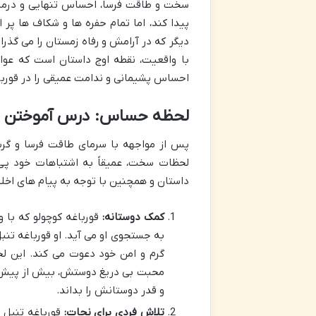
سخت و طاقت فرسا، احساس تنهایی و درماند
پیدا کند، اما تمام حفره ها و شکاف ها پر 
دیگر که در آرامش و رفاه زمستان را می گذر
با واقعیت، نقطه اوج داستان است که عواق
احساس پشیمانی و ندامت عمیقی را در قورباغ
لحظه حساس: درس آموختن و 
پس از مواجهه با سرمای طاقت فرسا و گرسن
لحظات سخت، عمیقاً به اشتباهات خود پی 
داستان و همچنین با توجه به پیام های اخلاق
کمک دوستانه:
قورباغه کوچولو که با 
به جستجوی او می آید. او قورباغه تنبل 
گرم و امن خود دعوت می کند. این لح
محبت بی دریغ دوستش، بیش از پیش به
و قدر دوستانش را بداند.
تلاش فردی برای نجات:
قورباغه تنبل د