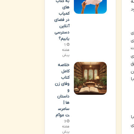
به کتاب
ه
های
د
کمیاب
در فضای
آنلاین
ی
دسترسی
یابیم؟
ی
1
ت
هفته
ی
پیش
ق
خلاصه
ن
کامل
کتاب
ا
وفای زن
و
داستان
ها |
سامرس
ت موآم
ا
3
ی
هفته
پیش