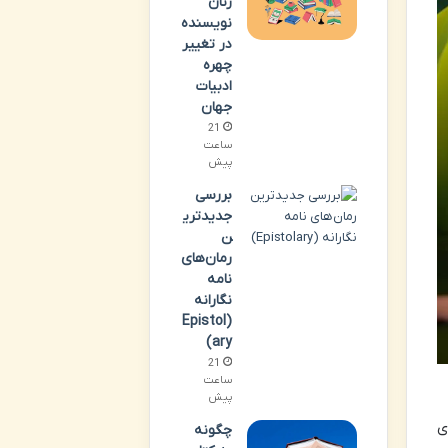
زنان
نویسنده
در تغییر
چهره
ادبیات
جهان
21
ساعت
پیش
بررسی
جدیدتری
ن
رمان‌های
نامه
نگارانه
(Epistol
ary)
21
ساعت
پیش
ی
چگونه