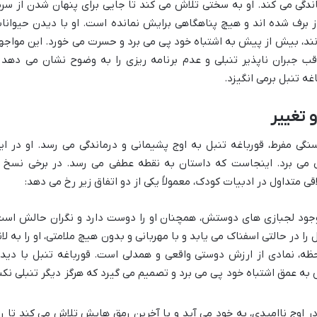
گی می کند. او به سختی تلاش می کند تا جایی برای پنهان شدن از سرم
از برف شده اند و هیچ پناهگاهی برایش نمانده است. او با دیدن حیوانا
انند، بیش از پیش به اشتباه خود پی می برد و حسرت می خورد. این مواجه
ب جبران ناپذیر تنبلی و عدم برنامه ریزی را به وضوح نشان می دهد 
ه تنبل برمی انگیزد.
تغییر
گی مفرط، قورباغه تنبل به اوج پشیمانی و درماندگی می رسد. او در ای
می برد. اینجاست که داستان به نقطه عطفی می رسد. در برخی نسخ ا
ی متداول در ادبیات کودک، معمولاً یکی از دو اتفاق زیر رخ می دهد:
وجود لجبازی های دوستش، همچنان او را دوست دارد و نگران حالش است
را در حالتی اسفناک می یابد و با مهربانی و بدون هیچ ملامتی، او را به لان
ظه، نمادی از ارزش دوستی واقعی و همدلی است. قورباغه تنبل با دید
 عمق اشتباه خود پی می برد و تصمیم می گیرد که هرگز دیگر تنبلی نکن
ر اوج ناامیدی، به خود می آید و با آخرین رمق هایش تلاش می کند تا را