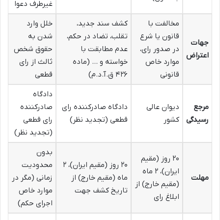
غیرطرف دعوا
مخالفت با
کشف سند جدید،
خلل وارد
قانون یا شرع
تقلب، تضاد در حکم،
شدن به
جهات
در صدور رای،
عدم مطابقت با
حقوق شخص
اعتراض
موارد خاص
خواسته و … (ماده
ثالث از رای
قانونی
۴۲۶ ق.آ.د.م)
قطعی
دادگاه
مرجع
دیوان عالی
دادگاه صادرکننده رای
صادرکننده
رسیدگی
کشور
قطعی (تجدید نظر)
رای قطعی
(تجدید نظر)
بدون
۲۰ روز (مقیم
۲۰ روز (مقیم ایران)، ۲
محدودیت
ایران)، ۲ ماه
مهلت
ماه (مقیم خارج) از
زمانی (مگر در
(مقیم خارج) از
تاریخ کشف جهت
موارد خاص
ابلاغ رای
اجرای حکم)