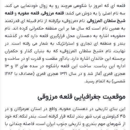
قلعه ای که امروز با شکوهی هرچند رو به زوال خودنمایی می کند،
سه نام اصلی را به دوش می کشد:
قلعه مرزوقی
،
قلعه مغویه
و
قلعه
شیخ سلطان المرزوقی
. نام «مرزوقی» برگرفته از نام قبیله ای قدرتمند
به همین نام است که سال ها بر این منطقه حکمرانی کرده اند. نام
«مغویه» اشاره به دهستان محل قرارگیری قلعه دارد که در گذشته
بندر و منطقه ای تجاری و استراتژیک به شمار می رفته است. در
نهایت، نام «شیخ سلطان المرزوقی» که به بنیان گذار و حکمران
برجسته این خاندان اشاره دارد، یادآور عظمت و قدرت او در ساخت و
اداره این بناست. ساخت این قلعه باشکوه در سده های ۱۲ و ۱۳
هجری قمری آغاز شد و در سال ۱۳۲۱ هجری قمری (مصادف با ۱۲۸۲
شمسی) به اتمام رسید.
موقعیت جغرافیایی قلعه مرزوقی
این بنای تاریخی در دهستان مغویه، واقع در استان هرمزگان و در
۴۵ کیلومتری غرب شهر بندر لنگه قرار گرفته است. بندر لنگه، که خود
از شهرهای مهم بندری و تاریخی جنوب ایران است، فاصله چندانی با