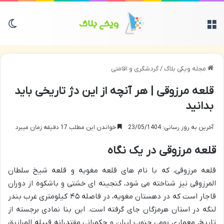
منو
تغی
مجله ویکی بلاگ
/
گردشگری و اقامتی
قلعه مرزوقی | هر آنچه از این دژ تاریخی باید
بدانید
آخرین به روز رسانی: 23/05/1404
خواندن این مطلب 17 دقیقه زمان میبرد
قلعه مرزوقی در یک نگاه
قلعه مرزوقی، که با نام های قلعه مغویه و قلعه شیخ سلطان
المرزوقی نیز شناخته می شود، گنجینه ای خشتی و باشکوه از دوران
قاجار است که در دهستان مغویه، در فاصله ۴۵ کیلومتری غرب بندر
لنگه در استان هرمزگان جای گرفته است. این بنا نمادی برجسته از
تاریخ، معماری بومی جنوب ایران و حکمرانی مقتدرانه قبیله المرازیق