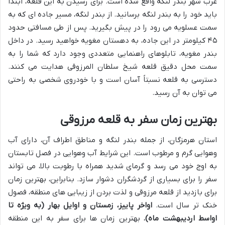
غرب شهر بندر لنگه واقع شده است. برای رسیدن به این قلعه، ابتدا
باید خود را به بندر لنگه برسانید. از بندر لنگه، مسیر جاده ای که به
سمت عسلویه می رود را در پیش بگیرید. پس از طی مسافتی حدود
۴۵ کیلومتر در این جاده، به دهستان مغویه خواهید رسید. در داخل
بندر مغویه، تابلوهای راهنمایی متعددی وجود دارد که شما را به
سمت محل دقیق قلعه شیخ سلطان المرزوقی هدایت می کنند.
دسترسی به قلعه نسبتاً آسان است و با خودروی شخصی به راحتی
می توان به آن رسید.
بهترین زمان سفر به قلعه مرزوقی
استان هرمزگان، از جمله بندر لنگه و مناطق اطراف آن، دارای آب
وهوایی گرم و مرطوب است. این شرایط آب وهوایی در فصل تابستان
به اوج خود می رسد و گرمای شدید همراه با رطوبت بالا، می تواند
سفر را برای بسیاری از گردشگران دشوار سازد. بنابراین، بهترین زمان
برای بازدید از قلعه مرزوقی و لذت بردن از زیبایی های منطقه، فصول
خنک تر سال است.
اواخر پاییز، زمستان و اوایل بهار (به ویژه تا
اواسط اردیبهشت ماه)
، بهترین زمان ها برای سفر به این منطقه