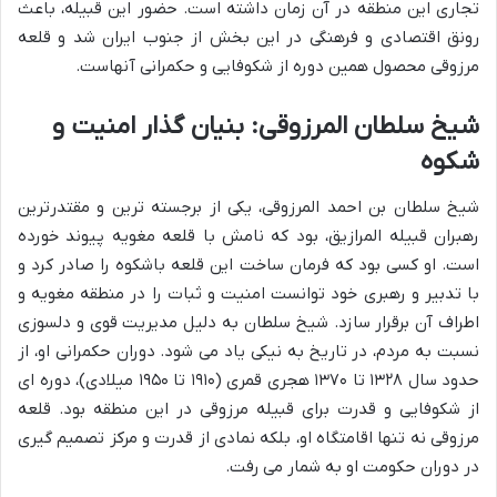
تجاری این منطقه در آن زمان داشته است. حضور این قبیله، باعث
رونق اقتصادی و فرهنگی در این بخش از جنوب ایران شد و قلعه
مرزوقی محصول همین دوره از شکوفایی و حکمرانی آنهاست.
شیخ سلطان المرزوقی: بنیان گذار امنیت و
شکوه
شیخ سلطان بن احمد المرزوقی، یکی از برجسته ترین و مقتدرترین
رهبران قبیله المرازیق، بود که نامش با قلعه مغویه پیوند خورده
است. او کسی بود که فرمان ساخت این قلعه باشکوه را صادر کرد و
با تدبیر و رهبری خود توانست امنیت و ثبات را در منطقه مغویه و
اطراف آن برقرار سازد. شیخ سلطان به دلیل مدیریت قوی و دلسوزی
نسبت به مردم، در تاریخ به نیکی یاد می شود. دوران حکمرانی او، از
حدود سال ۱۳۲۸ تا ۱۳۷۰ هجری قمری (۱۹۱۰ تا ۱۹۵۰ میلادی)، دوره ای
از شکوفایی و قدرت برای قبیله مرزوقی در این منطقه بود. قلعه
مرزوقی نه تنها اقامتگاه او، بلکه نمادی از قدرت و مرکز تصمیم گیری
در دوران حکومت او به شمار می رفت.