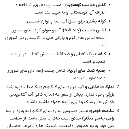
کفش مناسب کوهنوردی:
مسیر پیاده روی تا قلعه و
اطراف آن، کوهستانی و با شیب تند است.
کوله پشتی:
برای حمل آب، غذا و لوازم شخصی.
لباس مناسب (چند لایه):
آب و هوای کوهستان متغیر
است؛ لباس های گرم و بارانی حتی در تابستان نیز ضروری
اند.
کلاه، عینک آفتابی و ضدآفتاب:
تابش آفتاب در ارتفاعات
شدیدتر است.
جعبه کمک های اولیه:
شامل چسب زخم، داروهای ضروری
و ضدعفونی کننده.
تدارکات غذایی و آب:
در روستای کنگلو فروشگاه یا سوپرمارکت
بزرگی وجود ندارد. پیش از سفر، به اندازه کافی آب آشامیدنی،
خوراکی های سبک و انرژی زا به همراه داشته باشید.
سلامت خودرو:
مسیر دسترسی به روستای کنگلو (به ویژه از سه
راهی چاشم-کنگلو) ممکن است خاکی یا شنی باشد. از سلامت
فنی خودرو، به خصوص وضعیت لاستیک ها و ترمزها، اطمینان