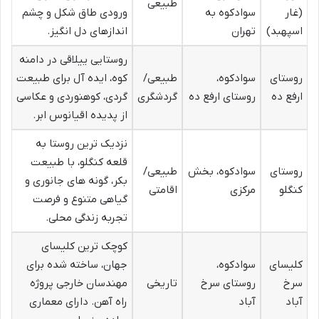
طبیعی
(غار
سوادکوه به
ورودی طاق شکل و چشم
اسپهبد)
تهران
اندازهای دل انگیز.
روستایی ییلاقی در دامنه
روستای
سوادکوه،
طبیعی/
کوه، ایده آل برای طبیعت
ارفع ده
روستای ارفع ده
گردشگری
گردی، کوهنوردی و عکاسی
از پدیده اقیانوس ابر.
نزدیک ترین روستا به
قلعه کنگلو، با طبیعت
روستای
سوادکوه، بخش
طبیعی/
بکر، گونه های جانوری و
کنگلو
مرکزی
اقامتی
گیاهی متنوع و فرصت
تجربه زندگی محلی.
کوچک ترین کلیسای
کلیسای
سوادکوه،
جهان، ساخته شده برای
سرخ
روستای سرخ
تاریخی
مهندسان خارجی پروژه
آباد
آباد
راه آهن. دارای معماری