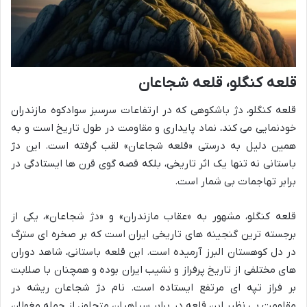
قلعه کنگلو، قلعه شجاعان
قلعه کنگلو، دژ باشکوهی که در ارتفاعات سرسبز سوادکوه مازندران
خودنمایی می کند، نماد پایداری و مقاومت در طول تاریخ است و به
همین دلیل به درستی «قلعه شجاعان» لقب گرفته است. این دژ
باستانی نه تنها یک اثر تاریخی، بلکه قصه گوی قرن ها ایستادگی در
برابر تهاجمات بی شمار است.
قلعه کنگلو، مشهور به «عقاب مازندران» و «دژ شجاعان»، یکی از
برجسته ترین گنجینه های تاریخی ایران است که بر صخره ای سترگ
در دل کوهستان البرز آرمیده است. این قلعه باستانی، شاهد دوران
های مختلفی از تاریخ پرفراز و نشیب ایران بوده و همچنان با صلابت
بر فراز تپه ای مرتفع ایستاده است. نام دژ شجاعان ریشه در
مقاومت بی نظیر این قلعه در برابر سپاهیان متجاوز، از جمله مغولان