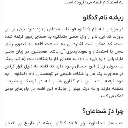
به استحکام قلعه می افزوده است.
ریشه نام کنگلو
در مورد ریشه نام «کنگلو» فرضیات مختلفی وجود دارد. برخی بر این
باورند که این نام از واژه محلی «کنگلی» به معنای زنبور گرفته شده
است، که ممکن است اشاره ای به شباهت قلعه به کندوی زنبور
عسل یا استحکام و نفوذناپذیری آن باشد. همچنین، در زبان محلی
مازندرانی، واژه «لی» یا «لو» به معنای غار یا شکاف است (مانند پلنگ
لی، دیولی، زِلی). این احتمال وجود دارد که قلعه به دلیل قرار گرفتن
در مجاورت یک غار یا شکاف طبیعی در کوهستان، نام «کنگلو» را به
خود گرفته باشد. این نام گذاری ها، ریشه در فرهنگ و طبیعت
منطقه دارند و به درک بهتر از جایگاه این قلعه در باورهای بومی
کمک می کنند.
چرا دژ شجاعان؟
لقب «دژ شجاعان» برای قلعه کنگلو، ریشه در تاریخ پر افتخار