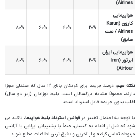
Airlines)
هواپیمایی
کارون (Karun
۸۰%
۶۰%
۴۰%
۲۰%
Airlines / نفت
سابق)
هواپیمایی ایران
ایرتور (Iran
۲۰%
۴۰%
۶۰%
۸۰%
Airtour)
نکته مهم:
درصد جریمه برای کودکان بالای ۱۲ سال که صندلی مجزا
دارند، معمولاً مشابه بزرگسالان است. بلیط نوزادان (زیر دو سال)
اغلب بدون جریمه قابل استرداد است.
با توجه به احتمال تغییر در
قوانین استرداد بلیط هواپیما
، تاکید می
شود که قبل از اقدام به کنسلی، حتماً با پشتیبانی ایرلاین یا آژانس
مربوطه تماس گرفته و از آخرین و دقیق ترین اطلاعات مطلع شوید.