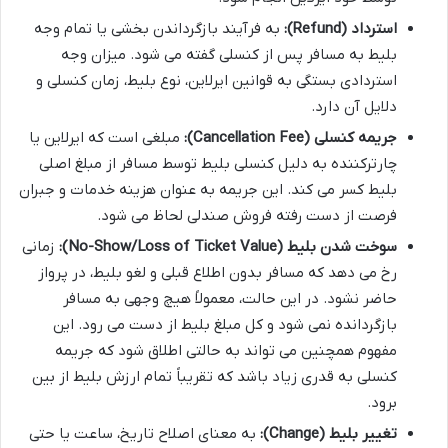
استرداد (Refund):
به فرآیند بازگرداندن بخشی یا تمام وجه
بلیط به مسافر پس از کنسلی گفته می شود. میزان وجه
استردادی بستگی به قوانین ایرلاین، نوع بلیط، زمان کنسلی و
دلایل آن دارد.
جریمه کنسلی (Cancellation Fee):
مبلغی است که ایرلاین یا
چارترکننده به دلیل کنسلی بلیط توسط مسافر از مبلغ اصلی
بلیط کسر می کند. این جریمه به عنوان هزینه خدمات و جبران
فرصت از دست رفته فروش صندلی لحاظ می شود.
سوخت شدن بلیط (No-Show/Loss of Ticket Value):
زمانی
رخ می دهد که مسافر بدون اطلاع قبلی و لغو بلیط، در پرواز
حاضر نشود. در این حالت، معمولاً هیچ وجهی به مسافر
بازگردانده نمی شود و کل مبلغ بلیط از دست می رود. این
مفهوم همچنین می تواند به حالتی اطلاق شود که جریمه
کنسلی به قدری زیاد باشد که تقریباً تمام ارزش بلیط از بین
برود.
تغییر بلیط (Change):
به معنای اصلاح تاریخ، ساعت یا حتی