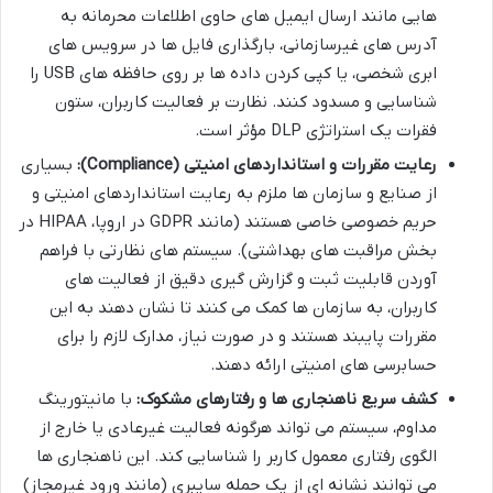
هایی مانند ارسال ایمیل های حاوی اطلاعات محرمانه به
آدرس های غیرسازمانی، بارگذاری فایل ها در سرویس های
ابری شخصی، یا کپی کردن داده ها بر روی حافظه های USB را
شناسایی و مسدود کنند. نظارت بر فعالیت کاربران، ستون
فقرات یک استراتژی DLP مؤثر است.
رعایت مقررات و استانداردهای امنیتی (Compliance):
بسیاری
از صنایع و سازمان ها ملزم به رعایت استانداردهای امنیتی و
حریم خصوصی خاصی هستند (مانند GDPR در اروپا، HIPAA در
بخش مراقبت های بهداشتی). سیستم های نظارتی با فراهم
آوردن قابلیت ثبت و گزارش گیری دقیق از فعالیت های
کاربران، به سازمان ها کمک می کنند تا نشان دهند به این
مقررات پایبند هستند و در صورت نیاز، مدارک لازم را برای
حسابرسی های امنیتی ارائه دهند.
کشف سریع ناهنجاری ها و رفتارهای مشکوک:
با مانیتورینگ
مداوم، سیستم می تواند هرگونه فعالیت غیرعادی یا خارج از
الگوی رفتاری معمول کاربر را شناسایی کند. این ناهنجاری ها
می توانند نشانه ای از یک حمله سایبری (مانند ورود غیرمجاز)