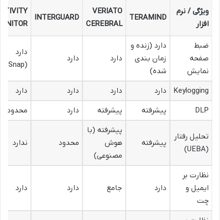
ویژگی / نرم
VERIATO
CTIVITY
INTERGUARD
TERAMIND
افزار
CEREBRAL
MONITOR
ضبط
دارد (زنده و
دارد
صفحه
زمان بندی
دارد
دارد
(IntelliSnap)
نمایش
شده)
Keylogging
دارد
دارد
دارد
دارد
DLP
پیشرفته
پیشرفته
دارد
محدود
پیشرفته (با
تحلیل رفتار
پیشرفته
هوش
محدود
ندارد
(UEBA)
مصنوعی)
نظارت بر
ایمیل و
دارد
جامع
دارد
دارد
چت