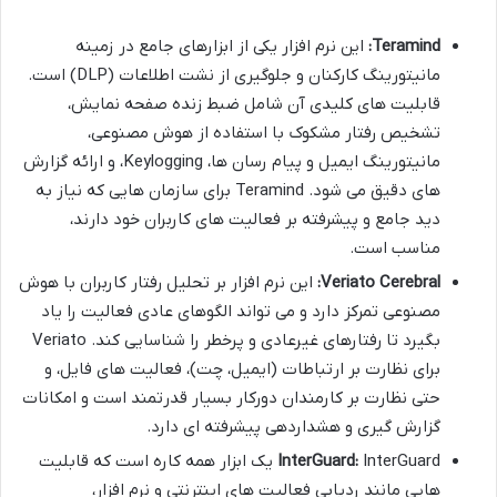
Teramind:
این نرم افزار یکی از ابزارهای جامع در زمینه
مانیتورینگ کارکنان و جلوگیری از نشت اطلاعات (DLP) است.
قابلیت های کلیدی آن شامل ضبط زنده صفحه نمایش،
تشخیص رفتار مشکوک با استفاده از هوش مصنوعی،
مانیتورینگ ایمیل و پیام رسان ها، Keylogging، و ارائه گزارش
های دقیق می شود. Teramind برای سازمان هایی که نیاز به
دید جامع و پیشرفته بر فعالیت های کاربران خود دارند،
مناسب است.
Veriato Cerebral:
این نرم افزار بر تحلیل رفتار کاربران با هوش
مصنوعی تمرکز دارد و می تواند الگوهای عادی فعالیت را یاد
بگیرد تا رفتارهای غیرعادی و پرخطر را شناسایی کند. Veriato
برای نظارت بر ارتباطات (ایمیل، چت)، فعالیت های فایل، و
حتی نظارت بر کارمندان دورکار بسیار قدرتمند است و امکانات
گزارش گیری و هشداردهی پیشرفته ای دارد.
InterGuard:
InterGuard یک ابزار همه کاره است که قابلیت
هایی مانند ردیابی فعالیت های اینترنتی و نرم افزار،