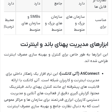
نظارت بر
دارد
جامع
دارد
دارد
فایل ها
سازمان های
سازمان
SMBs و
مناسب
محیط های
بزرگ و
های بزرگ و
سازمان های
برای
ترمینال و MBs
متوسط
متوسط
متوسط
ابزارهای مدیریت پهنای باند و اینترنت
این ابزارها به طور خاص برای کنترل و بهینه سازی مصرف اینترنت
طراحی شده اند.
AtiConnect (آتی کانکت):
این نرم افزار یک راهکار داخلی برای
مدیریت اینترنت و کاربران شبکه است. آتی کانکت با ارائه
قابلیت های پیشرفته ای مانند کنترل پهنای باند، فیلترینگ
محتوا، گزارش گیری دقیق از فعالیت های آنلاین و مدیریت
دسترسی کاربران، ابزاری قدرتمند برای سازمان ها و مراکز عمومی
است که به دنبال نظارت جامع و بهینه سازی مصرف اینترنت