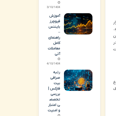
13/10/1404
آموزش
فیوچرز
ار
بایننس
ارد.
–
ن
راهنمای
در
کامل
معاملات
ت
آتی
14/10/1404
رتبه
صرافی
ع
بیت
فارکس |
 شما را در یک
بررسی
تخصص
ی اعتبار
و امنیت