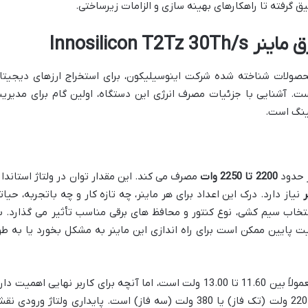
Innosilicon 
Innosilicon T2Tz، یکی از محصولات شناخته شده شرکت اینوسیلیکون، برای استخراج ارزهای دیجیت
SHA-256 طراحی شده است. آشنایی با جزئیات مصرف انرژی این دستگاه، اولین گام برای مدیری
ینگ است.
2200 تا 2250 وات
مصرف می کند. این مقدار توان در ولتاژ استاندار
نیاز دارد. درک این اعداد برای هر ماینر، چه تازه کار و چه باتجربه، حیات
تخاب سیم کشی، نوع کنتور و محافظ های برقی مناسب تأثیر می گذارد. ب
یت پایین ممکن است برای راه اندازی این ماینر به مشکل بخورد یا به طو
ولتاژ عملیاتی داخلی تراشه های این ماینر معمولاً بین 11.60 تا 13.00 ولت است، اما آنچه برای کاربر نهایی اهمیت دا
ولتاژ ورودی از شبکه برق است که در ایران 220 ولت (تک فاز) یا 380 ولت (سه فاز) است. پایداری ولتاژ ورودی 