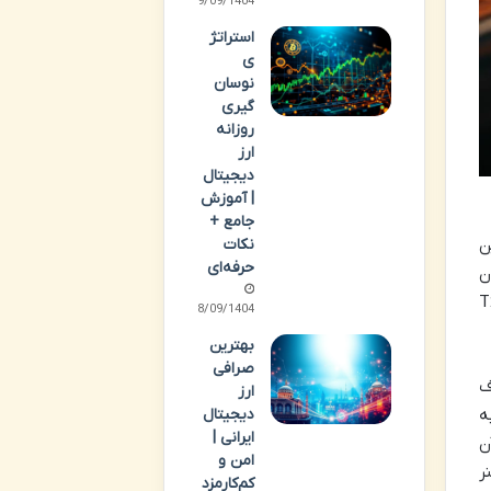
29/09/1404
استراتژ
ی
نوسان
گیری
روزانه
ارز
دیجیتال
| آموزش
جامع +
نکات
SHA-256 است. این
حرفه‌ای
 میزان
کرد پایدار و سودآوری ماینر T2Tz
28/09/1404
بهترین
صرافی
 به مصرف
ارز
دیجیتال
ه
ایرانی |
ن
امن و
ر
کم‌کارمزد