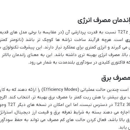
یکی از دلایل اصلی مصرف برق مناسب ماینر T2Tz نسبت به قدرت پردازشی آن (در مقایسه با برخی مدل های قدی
است. هرچه فرآیند ساخت تراشه ها کوچک تر باشد (نانومتر کمتر)
ی گیرند و انرژی کمتری برای عملکرد نیاز دارند. این پیشرفت تکنولوژی ب
ردازشی بالا، مصرف انرژی بهینه تری داشته باشد. این به معنای راندمان بالاتر ب
 مصرف برق
برخی از ماینرها، از جمله خانواده T2T، ممکن است چندین حالت عملیاتی (Efficiency Modes) را ارائه دهند که ب
برق بیشتر، یا هش ریت کمتر با مصرف برق بهینه تر، انتخاب کند. اگرچ
اطلاعات دقیق ۴ حالت عملیاتی برای T2Tz 30Th/s در دسترس نیست، اما این امک
 اجازه می دهند بسته به شرایط تعرفه برق و قیمت ارز دیجیتال، استراتژ
برق بالا باشد، فعال کردن حالت های کم مصرف می تواند به حفظ سودآور
یابد.