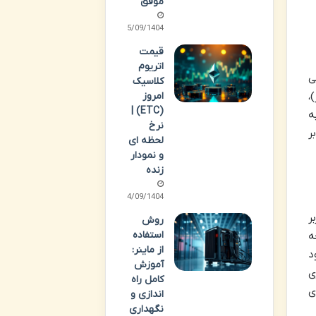
موفق
15/09/1404
قیمت
اتریوم
می
کلاسیک
امروز
،
(ETC) |
ه
نرخ
ر
لحظه ای
و نمودار
زنده
14/09/1404
ه کاربر
روش
استفاده
ه
از ماینر:
ان در نسخه های دیگر T2T وجود
آموزش
ی
کامل راه
ی
اندازی و
نگهداری