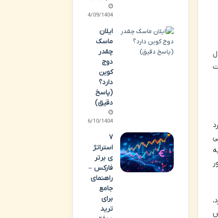
24/09/1404
ایلان
ماسک
چقدر
ال
دوج
ت
کوین
دارد؟
(پاسخ
دقیق)
06/10/1404
د
۷
ی
استراتژ
ه
ی برتر
ر
فارکس –
راهنمای
جامع
برای
رد،
ترید
نقش