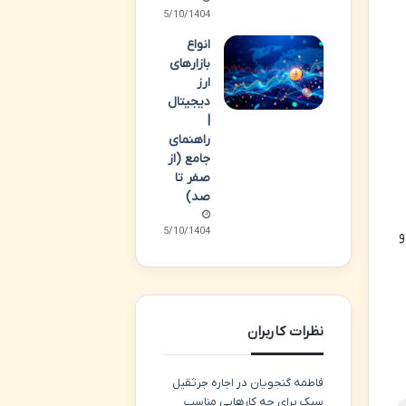
15/10/1404
انواع
بازارهای
ارز
دیجیتال
|
راهنمای
جامع (از
صفر تا
صد)
15/10/1404
و
نظرات کاربران
فاطمه گنجویان
در
اجاره جرثقیل
سبک برای چه کارهایی مناسب