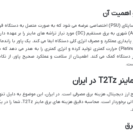
ماینر Innosilicon T2Tz معمولاً با یک پاور ساپلای (PSU) اختصاصی عرضه می شود که به صورت متصل به دستگاه قر
دارد. این پاور وظیفه تبدیل برق متناوب (AC) شهری به برق مستقیم (DC) مورد نیاز تراشه های ماینر را بر عهده د
ایداری عملکرد و مصرف انرژی کلی دستگاه ایفا می کند. یک پاور با راندما
بالا (مثلاً با گواهینامه 80 Plus Gold یا Platinum) حرارت کمتری تولید کرده و انرژی کمتری را به هدر می دهد که 
ستگاه کمک می کند. اطمینان از سلامت و عملکرد صحیح پاور، از نکا
 ایران
ارز دیجیتال، هزینه برق مصرفی است. در ایران، این موضوع به دلیل تنو
تعرفه ها و نوسانات آن ها، از اهمیت دوچندانی برخوردار است. محاسبه دقیق هزینه های برق ماینر T2Tz،
.
رق