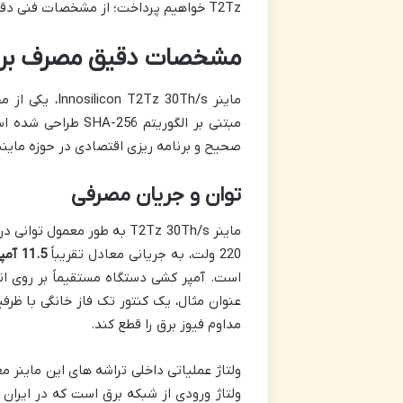
T2Tz خواهیم پرداخت؛ از مشخصات فنی دقیق گرفته تا راهکارهای بهینه سازی و الزامات زیرساختی.
مشخصات دقیق مصرف برق ماینر T2Tz 30Th/s
ماینر  30Th/s
مبتنی بر الگوریتم 
صحیح و برنامه ریزی اقتصادی در حوزه ماین
توان و جریان مصرفی
ماینر T2Tz 30Th/s به طور معمول توانی در حدود
220 ولت، به جریانی معادل تقریباً
11.5 آمپر
است. آمپر کشی دستگاه مستقیماً بر روی ان
عنوان مثال، یک کنتور تک فاز خانگی با ظرف
مداوم فیوز برق را قطع کند.