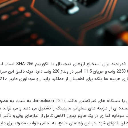
ماینر Innosilicon T2Tz 30Th/s دستگاهی قدرتمند برای استخراج ارزهای دیجیتال با الگوریتم 
دستگاه معمولاً مصرف برقی در حدود 2200 تا 2250 وات و جریان 11.5 آمپر در ولتاژ 220 ولت دارد. درک دقیق این
مصرف و مدیریت آن، نه تنها برای بهینه سازی هزینه ها بلکه برای اطمینان از عمل
دنیای استخراج ارزهای دیجیتال، به خصوص با دستگاه های قدرتمندی مانند Innosilicon T2Tz، به شدت
مده ای از هزینه های عملیاتی ماینینگ را تشکیل می دهد و می تواند ب
 سرمایه گذاری در یک ماینر بدون آگاهی کامل از نیازهای برقی و تأثیر آ
 ای ناموفق شود. در این راهنمای جامع، به تمامی جوانب مصرف برق ماین