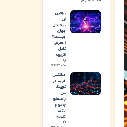
دومین
ارز
دیجیتال
جهان
چیست؟
| معرفی
کامل
اتریوم
29/09/1404
میانگین
خرید در
کوینک
س:
راهنمای
جامع و
نکات
کلیدی