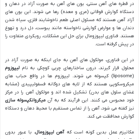
در قطره های آهن سنتی، یون های آهن به صورت آزاد در دهان و
دستگاه گوارش فوقانی (مری و معده) رها می شوند. این یون های
آزاد آهن هستند که مسئول اصلی طعم ناخوشایند فلزی، سیاه شدن
دندان ها و عوارض گوارشی ناخواسته مانند یبوست، دل درد و تهوع
هستند. فناوری لیپوزومال برای حل این مشکلات، رویکردی متفاوت را
در پیش گرفته است.
در این فناوری، مولکول های آهن به جای اینکه به صورت آزاد در
محلول قرار گیرند، درون ساختارهای چربی کوچکی به نام
لیپوزوم
(liposome) کپسوله می شوند. لیپوزوم ها در واقع حباب های
میکروسکوپی هستند که از لایه های دوگانه فسفولیپیدی (مشابه
غشای سلول های بدن) تشکیل شده اند و مولکول آهن را در مرکز
خود محبوس می کنند. این فرآیند که به آن
میکروانکپسوله سازی
نیز گفته می شود، آهن را از تماس مستقیم با محیط دهان و دستگاه
گوارش محافظت می کند.
مکانیزم عمل بدین گونه است که
آهن لیپوزومال
، با عبور بدون