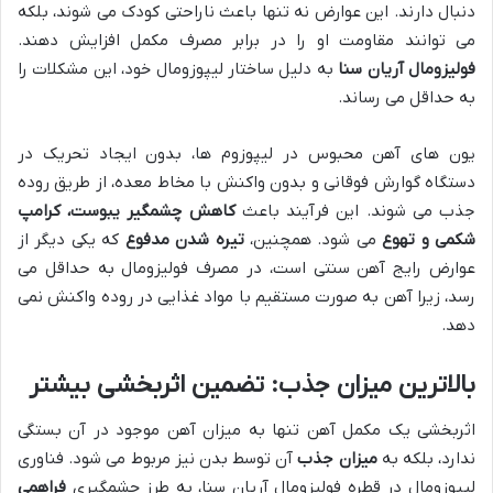
دنبال دارند. این عوارض نه تنها باعث ناراحتی کودک می شوند، بلکه
می توانند مقاومت او را در برابر مصرف مکمل افزایش دهند.
فولیزومال آریان سنا
به دلیل ساختار لیپوزومال خود، این مشکلات را
به حداقل می رساند.
یون های آهن محبوس در لیپوزوم ها، بدون ایجاد تحریک در
دستگاه گوارش فوقانی و بدون واکنش با مخاط معده، از طریق روده
جذب می شوند. این فرآیند باعث
کاهش چشمگیر یبوست، کرامپ
شکمی و تهوع
می شود. همچنین،
تیره شدن مدفوع
که یکی دیگر از
عوارض رایج آهن سنتی است، در مصرف فولیزومال به حداقل می
رسد، زیرا آهن به صورت مستقیم با مواد غذایی در روده واکنش نمی
دهد.
بالاترین میزان جذب: تضمین اثربخشی بیشتر
اثربخشی یک مکمل آهن تنها به میزان آهن موجود در آن بستگی
ندارد، بلکه به
میزان جذب
آن توسط بدن نیز مربوط می شود. فناوری
لیپوزومال در قطره فولیزومال آریان سنا، به طرز چشمگیری
فراهمی