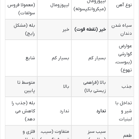
لیپوزومال
نوع آهن
لیپوزومال
(معمولا فروس
(میکروانکپسوله)
سولفات)
سیاه شدن
بله (مشکل
خیر (نقطه قوت)
خیر
دندان
رایج)
عوارض
گوارشی
بسیار کم
بسیار کم
شایع
(یبوست،
تهوع)
بالا (فراهمی
متوسط تا
جذب
بالا
زیستی بالا)
پایین
تداخل با
بله (جذب را
شیر و
ندارد
ندارد
کاهش می
لبنیات
دهد)
سیب سبز
متفاوت (سیب،
فلزی و
طعم