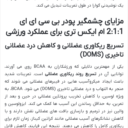
یک نوشیدنی گوارا در طول تمرینات تبدیل می کند.
مزایای چشمگیر پودر بی سی ای ای
2:1:1 ام ایکس تری برای عملکرد ورزشی
تسریع ریکاوری عضلانی و کاهش درد عضلانی
تاخیری (DOMS)
یکی از مهمترین دلایلی که ورزشکاران به BCAA روی می آورند،
توانایی آن در
تسریع روند ریکاوری عضلانی
است. تمرینات شدید
باعث ایجاد میکروآسیب هایی در فیبرهای عضلانی می شوند که
منجر به التهاب و درد عضلانی تاخیری (DOMS) می شود. BCAA، به
ویژه لوسین، با کاهش تخریب پروتئین عضلانی در حین و بعد از
تمرین، به حداقل رساندن این آسیب ها کمک می کند. ایزولوسین و
والین نیز در ترمیم و بازسازی بافت های عضلانی نقش دارند و با
کاهش نشانگرهای آسیب عضلانی مانند کراتین کیناز، زمان لازم برای
ریکاوری کامل را کاهش می دهند. نتیجه این فرایند، کاهش قابل