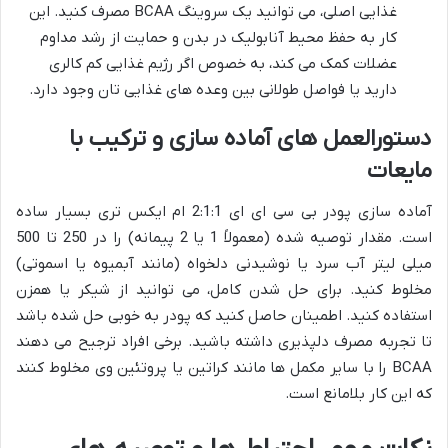
غذایی اصلی، می توانید یک سروینگ BCAA مصرف کنید. این
کار به حفظ محیط آنابولیک در بدن و حمایت از رشد مداوم
عضلات کمک می کند، به خصوص اگر رژیم غذایی کم کالری
دارید یا فواصل طولانی بین وعده های غذایی تان وجود دارد.
دستورالعمل های آماده سازی و ترکیب با
مایعات
آماده سازی پودر بی سی ای ای 2:1:1 ام ایکس تری بسیار ساده
است. مقدار توصیه شده (معمولاً 1 یا 2 پیمانه) را در 250 تا 500
میلی لیتر آب سرد یا نوشیدنی دلخواه (مانند آبمیوه یا اسموتی)
مخلوط کنید. برای حل شدن کامل، می توانید از شیکر یا همزن
استفاده کنید. اطمینان حاصل کنید که پودر به خوبی حل شده باشد
تا تجربه مصرف دلپذیری داشته باشید. برخی افراد ترجیح می دهند
BCAA را با سایر مکمل ها مانند کراتین یا پروتئین وی مخلوط کنند
که این کار بلامانع است.