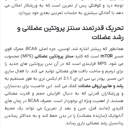
توجه درد و کوفتگی پس از تمرین است که به ورزشکار امکان می
دهد با آمادگی بیشتری به جلسات تمرینی بعدی خود بپردازد.
تحریک قدرتمند سنتز پروتئین عضلانی و
رشد عضلات
همانطور که پیشتر اشاره شد، لوسین، جزء اصلی BCAA، محرک قوی
مسیر
mTOR
است که کلید
سنتز پروتئین عضلانی
(MPS) محسوب
می شود. MPS فرایندی است که در آن بدن پروتئین های جدید را
برای ترمیم و ساخت بافت های عضلانی تولید می کند. با فعال سازی
این مسیر، پودر بی سی ای ای 2:1:1 ام ایکس تری به طور مستقیم به
رشد و هایپرتروفی عضلات
کمک می کند. این خاصیت برای بدنسازان
و ورزشکاران قدرتی که به دنبال افزایش حجم و قدرت عضلانی
هستند، از اهمیت ویژه ای برخوردار است. مصرف BCAA در زمان های
کلیدی (مانند قبل، حین و بعد از تمرین) می تواند یک محیط
آنابولیک (سازنده عضلات) را در بدن حفظ کند و به حداکثر رساندن
پتانسیل رشد عضلانی یاری رساند.