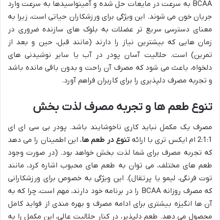
BCAA به سرعت در مایعات حل شده و آمینواسیدها به سرعت وارد
جریان خون می شوند. این ویژگی برای ورزشکاران حیاتی است، زیرا به
معنای دسترسی سریع تر عضلات به بلوک های سازنده ضروری در
زمان هایی که بیشترین نیاز را دارند (مانند قبل، حین و بعد از
تمرین) است. حلالیت آسان پودر در آب یا سایر نوشیدنی های
دلخواه، باعث می شود که مصرف آن راحت و بدون باقی مانده باشد
و تجربه مصرف دلپذیری را برای کاربران فراهم آورد.
تنوع طعم ها و تجربه مصرف لذت بخش
مصرف یک مکمل نباید کاری ناخوشایند باشد. پودر بی سی ای ای
2:1:1 ام ایکس تری با ارائه
تنوع در طعم ها
، این اطمینان را می دهد
که تجربه مصرف برای شما لذت بخش خواهد بود. (در صورت وجود
طعم های مختلف، می توان به طعم های محبوب اشاره کرد، مانند
توت فرنگی، لیمو یا پرتقال). این ویژگی به خصوص برای ورزشکارانی
که مصرف روزانه BCAA را در برنامه خود دارند، مهم است، چرا که به
آن ها انگیزه بیشتری برای ادامه مصرف و بهره مندی از فواید کامل
محصول می دهد. طعم دلپذیر، در کنار حلالیت عالی، این مکمل را به