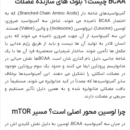
BCAA چیست؟ بلوک های سازنده عضلات
آمینواسیدهای شاخه دار (Branched-Chain Amino Acids)، که به
اختصار BCAA نامیده می شوند، شامل سه آمینواسید ضروری:
لوسین (Leucine)، ایزولوسین (Isoleucine) و والین (Valine) هستند.
این سه آمینواسید از آن جهت ضروری نامیده می شوند که بدن
انسان قادر به تولید آن ها نیست و باید از طریق رژیم غذایی یا
مکمل ها تأمین شوند. ساختار شیمیایی منحصربه فرد آن ها با یک
شاخه جانبی، دلیل نام گذاری شان است. BCAAها نقش حیاتی در
متابولیسم پروتئین ایفا می کنند و حدود یک سوم پروتئین موجود
در عضلات اسکلتی را تشکیل می دهند. این آمینواسیدها برخلاف
سایر آمینواسیدها که عمدتاً در کبد متابولیزه می شوند، مستقیماً در
بافت عضلانی متابولیزه شده و به همین دلیل تأثیر مستقیم و
سریعی بر عضلات دارند.
چرا لوسین محور اصلی است؟ مسیر mTOR
در میان سه آمینواسید BCAA، لوسین به دلیل نقش کلیدی اش در