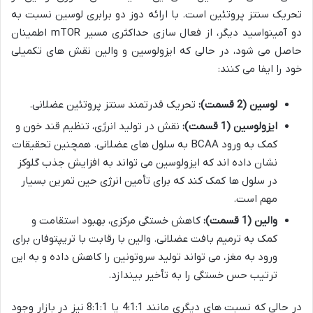
تحریک سنتز پروتئین است. با ارائه دوز دو برابری لوسین نسبت به
دو آمینواسید دیگر، از فعال سازی حداکثری مسیر mTOR اطمینان
حاصل می شود، در حالی که ایزولوسین و والین نقش های تکمیلی
خود را ایفا می کنند:
لوسین (2 قسمت):
تحریک قدرتمند سنتز پروتئین عضلانی.
ایزولوسین (1 قسمت):
نقش در تولید انرژی، تنظیم قند خون و
کمک به ورود BCAA به سلول های عضلانی. همچنین تحقیقات
نشان داده اند که ایزولوسین می تواند به افزایش جذب گلوکز
در سلول ها کمک کند که برای تأمین انرژی حین تمرین بسیار
مهم است.
والین (1 قسمت):
کاهش خستگی مرکزی، بهبود استقامت و
کمک به ترمیم بافت عضلانی. والین با رقابت با تریپتوفان برای
ورود به مغز، می تواند تولید سروتونین را کاهش داده و به این
ترتیب حس خستگی را به تأخیر بیندازد.
در حالی که نسبت های دیگری مانند 4:1:1 یا 8:1:1 نیز در بازار وجود