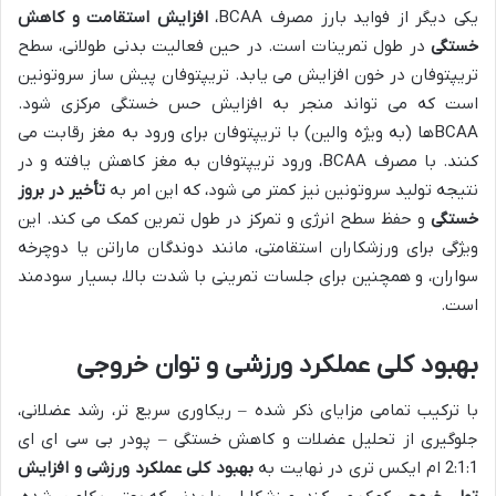
یکی دیگر از فواید بارز مصرف BCAA،
افزایش استقامت و کاهش
خستگی
در طول تمرینات است. در حین فعالیت بدنی طولانی، سطح
تریپتوفان در خون افزایش می یابد. تریپتوفان پیش ساز سروتونین
است که می تواند منجر به افزایش حس خستگی مرکزی شود.
BCAAها (به ویژه والین) با تریپتوفان برای ورود به مغز رقابت می
کنند. با مصرف BCAA، ورود تریپتوفان به مغز کاهش یافته و در
نتیجه تولید سروتونین نیز کمتر می شود، که این امر به
تأخیر در بروز
خستگی
و حفظ سطح انرژی و تمرکز در طول تمرین کمک می کند. این
ویژگی برای ورزشکاران استقامتی، مانند دوندگان ماراتن یا دوچرخه
سواران، و همچنین برای جلسات تمرینی با شدت بالا، بسیار سودمند
است.
بهبود کلی عملکرد ورزشی و توان خروجی
با ترکیب تمامی مزایای ذکر شده – ریکاوری سریع تر، رشد عضلانی،
جلوگیری از تحلیل عضلات و کاهش خستگی – پودر بی سی ای ای
2:1:1 ام ایکس تری در نهایت به
بهبود کلی عملکرد ورزشی و افزایش