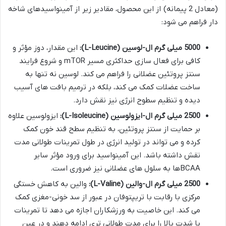
(معادل 2 پیمانه) از این محصول، مقادیر زیر از آمینواسیدهای شاخه
دار فراهم می شود:
5000 میلی گرم ال-لوسین (L-Leucine):
این مقدار، دوز مؤثر و
کافی برای فعال سازی حداکثری مسیر mTOR و شروع فرایند
سنتز پروتئین عضلانی را فراهم می کند. لوسین نه تنها به
ساخت عضلات کمک می کند، بلکه در ترمیم بافت های آسیب
دیده و تنظیم سطوح انرژی نیز نقش دارد.
2500 میلی گرم ال-ایزولوسین (L-Isoleucine):
ایزولوسین علاوه
بر حمایت از سنتز پروتئین، به تنظیم سطح قند خون کمک
کرده و می تواند در تولید انرژی در طول تمرینات طولانی مدت
نقش داشته باشد. این آمینواسید برای ورود مؤثر سایر
BCAAها به سلول های عضلانی نیز ضروری است.
2500 میلی گرم ال-والین (L-Valine):
والین به کاهش خستگی
مرکزی با رقابت با تریپتوفان در عبور از سد خونی-مغزی کمک
می کند. این خاصیت به ورزشکاران اجازه می دهد تا تمرینات
با شدت بالا را برای مدت طولانی تری ادامه دهند و در عین