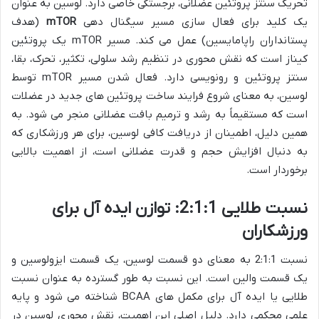
تحریک سنتز پروتئین عضلانی، برجستگی خاصی دارد. لوسین به عنوان
یک کلید برای فعال سازی مسیر سیگنال دهی
mTOR
(هدف
پستانداران راپامایسین) عمل می کند. مسیر mTOR یک پروتئین
کیناز است که نقش محوری در تنظیم رشد سلولی، تکثیر، تحرک، بقا،
سنتز پروتئین و رونویسی دارد. فعال شدن مسیر mTOR توسط
لوسین، به معنای شروع فرایند ساخت پروتئین های جدید در عضلات
است که مستقیماً به رشد و ترمیم بافت عضلانی منجر می شود. به
همین دلیل، اطمینان از دریافت کافی لوسین، برای هر ورزشکاری که
به دنبال افزایش حجم و قدرت عضلانی است، از اهمیت بالایی
برخوردار است.
نسبت طلایی 2:1:1: توازن ایده آل برای
ورزشکاران
نسبت 2:1:1 به معنای دو قسمت لوسین، یک قسمت ایزولوسین و
یک قسمت والین است. این نسبت به طور گسترده به عنوان نسبت
طلایی یا ایده آل برای مکمل های BCAA شناخته می شود و پایه
علمی محکمی دارد. دلیل اصلی این اهمیت، نقش محوری لوسین در