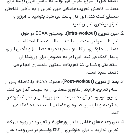
دقیقه قبل از شروع تمرین می تواند به تأمین انرژی اولیه برای
عضلات، کاهش تخریب عضلانی حین تمرین و به تأخیر انداختن
خستگی کمک کند. این کار باعث می شود بتوانید با انرژی و
تمرکز بیشتری تمرین کنید.
حین تمرین (Intra-workout):
نوشیدن BCAA در طول
تمرینات طولانی مدت یا با شدت بالا، به حفظ استقامت
عضلانی، جلوگیری از کاتابولیسم (تجزیه عضلات) و تأمین انرژی
پایدار کمک می کند. این امر به خصوص برای ورزشکاران
استقامتی و کسانی که تمرینات سنگین بدنسازی انجام می
دهند، مفید است.
بعد از تمرین (Post-workout):
مصرف BCAA بلافاصله پس از
اتمام تمرین، فرایند ریکاوری عضلانی را به سرعت آغاز می کند.
لوسین موجود در آن به سرعت سنتز پروتئین را تحریک کرده و
به ترمیم و بازسازی فیبرهای عضلانی آسیب دیده کمک می
کند.
بین وعده های غذایی یا در روزهای غیر تمرین:
در روزهایی که
تمرین ندارید یا برای جلوگیری از کاتابولیسم در بین وعده های