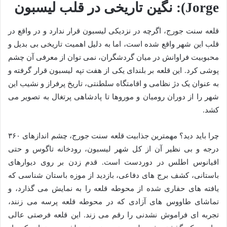
Jorge): نگین تاریخی در قلب لیسبون
قلعه سنت جورج، اگرچه در نزدیکی لیسبون قرار ندارد و در واقع در
قلب این شهر واقع شده است، اما به دلیل اهمیت تاریخی بی بدیل و
محبوبیت فراوانش در میان گردشگران، نمی توان از معرفی آن چشم
پوشی کرد. این قلعه بر بلندای یکی از هفت تپه لیسبون قرار گرفته و
به عنوان یک دژ نظامی و اقامتگاه سلطنتی، تاریخ پرفراز و نشیب این
شهر را از دوران رومیان و موروها تا پادشاهی پرتغال به تصویر می
کشد.
چرا باید دید؟ مهمترین جذابیت قلعه سنت جورج، چشم اندازهای ۳۶۰
درجه و بی نظیر آن از کل شهر لیسبون، رودخانه تاگوس و حتی
اقیانوس اطلس در دوردست است. قدم زدن بر روی دیوارهای
باستانی، کشف برج های دفاعی، بازدید از موزه باستان شناسی که
یافته های حفاری شده از محوطه قلعه را به نمایش می گذارد، و
تماشای طاووس های آزادی که در محوطه قلعه پرسه می زنند،
تجربه ای فراموش نشدنی را رقم می زند. این قلعه فرصتی عالی