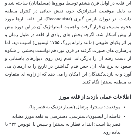
این قلعه در اوایل قرن هشتم توسط موروها (مسلمانان) ساخته شد و
به دلیل موقعیت استراتژیک خود، نقش حیاتی در کنترل منطقه
داشت. در دوران بازپس گیری (Reconquista)، این قلعه بارها مورد
هجوم مسیحیان قرار گرفت و اهمیت استراتژیک آن در این دوره بیش
از پیش آشکار شد. اگرچه بخش های زیادی از قلعه در طول زمان و
بر اثر بلایای طبیعی (مانند زلزله بزرگ ۱۷۵۵ لیسبون) آسیب دید، اما
بازسازی های صورت گرفته در قرن نوزدهم توانست بخشی از شکوه
از دست رفته آن را بازگرداند. قدم زدن روی دیوارهای باستانی و
صعود به برج های آن، حس قدم گذاشتن در تاریخ را به ارمغان می
آورد و به بازدیدکنندگان این امکان را می دهد که از زاویه ای متفاوت
به منطقه سینترا نگاه کنند.
اطلاعات عملی بازدید از قلعه مورز
موقعیت: سینترا، پرتغال (بسیار نزدیک به قصر پنا).
فاصله از لیسبون/دسترسی: دسترسی به قلعه مورز مشابه
قصر پنا است؛ ابتدا با قطار به سینترا و سپس با اتوبوس ۴۳۴ یا
پیاده روی.