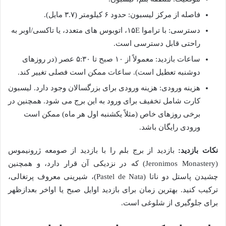
فاصله از مرکز لیسبون: حدود ۶ کیلومتر (۳.۷ مایل).
دسترسی: با تراموا ۱۵E، اتوبوس های متعدد، یا تاکسی/اوبر به
راحتی قابل دسترسی است.
ساعات بازدید: معمولاً از ۱۰ صبح تا ۵:۳۰ عصر (در روزهای
دوشنبه تعطیل است). ساعات ممکن است فصلی تغییر کند.
هزینه ورودی: هزینه ورودی برای بزرگسالان وجود دارد. لیسبون
کارت شامل تخفیف برای ورود به این برج می شود. همچنین در
برخی روزهای خاص (مثلاً یکشنبه اول هر ماه) ممکن است
ورودی رایگان باشد.
نکات بازدید:
بازدید از برج بلم را با بازدید از صومعه ژرونیموس
(Jeronimos Monastery) که در نزدیکی آن قرار دارد، و همچنین
چشیدن پاستل دو ناتا (Pastel de Nata)، شیرینی معروف پرتغالی،
ترکیب کنید. بهترین زمان برای بازدید اوایل صبح یا اواخر بعدازظهر
برای جلوگیری از شلوغی است.