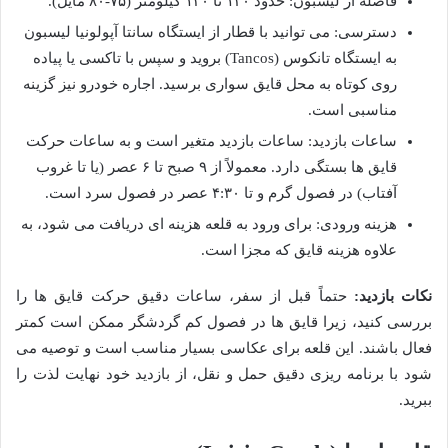
فاصله از لیسبون: حدود ۱۲۰ تا ۱۳۰ کیلومتر (۷۵-۸۰ مایل).
دسترسی: می توانید با قطار از ایستگاه سانتا آپولونیا لیسبون
به ایستگاه تانکوس (Tancos) بروید و سپس با تاکسی یا پیاده
روی کوتاه به محل قایق سواری برسید. اجاره خودرو نیز گزینه
مناسبی است.
ساعات بازدید: ساعات بازدید متغیر است و به ساعات حرکت
قایق ها بستگی دارد. معمولاً از ۹ صبح تا ۶ عصر (یا تا غروب
آفتاب) در فصول گرم و تا ۴:۳۰ عصر در فصول سرد است.
هزینه ورودی: برای ورود به قلعه هزینه ای دریافت می شود، به
علاوه هزینه قایق که مجزا است.
نکات بازدید:
حتماً قبل از سفر، ساعات دقیق حرکت قایق ها را
بررسی کنید، زیرا قایق ها در فصول کم گردشگر ممکن است کمتر
فعال باشند. این قلعه برای عکاسی بسیار مناسب است و توصیه می
شود با برنامه ریزی دقیق حمل و نقل، از بازدید خود نهایت لذت را
ببرید.