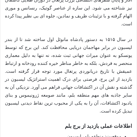
آغاز و پایان سفرهای اکتشافی بزرگ پرتغال در دوران طلایی کاشفان
نیز شناخته می شود. این سازه از عناصر گوتیک، رنسانس و موری
الهام گرفته و با تزئینات ظریف و نمادین، جلوه ای بی نظیر پیدا کرده
است.
در سال ۱۵۱۵ به دستور پادشاه مانوئل اول ساخته شد تا از بندر
لیسبون در برابر مهاجمان دریایی محافظت کند. این برج که توسط
یونسکو به عنوان میراث جهانی ثبت شده، نه تنها به دلیل معماری
منحصر به فردش، بلکه به خاطر مناظر خیره کننده رودخانه و ارتباط
عمیقش با تاریخ دریانوردی پرتغال مورد توجه قرار گرفته است.
بازدید از این برج، فرصتی برای درک اهمیت استراتژیک لیسبون در
گذشته و نقش آن در اکتشافات جهانی فراهم می آورد. نزدیکی آن به
سایر جاذبه های مهم منطقه بلم، مانند صومعه ژرونیموس و بنای
یادبود اکتشافات، آن را به یکی از محبوب ترین نقاط دیدنی لیسبون
تبدیل کرده است.
اطلاعات عملی بازدید از برج بلم
موقعیت: منطقه بلم، لیسبون.