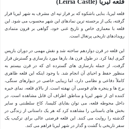
قلعه لیریا (Leiria Castle)
قلعه لیریا، بنایی باشکوه که بر فراز تپه ای مشرف به شهر لیریا قرار
گرفته، یکی از برجسته ترین نمادهای این شهر محسوب می شود. این
قلعه با معماری خاص و تاریخ غنی خود، گواهی بر قرون متمادی
رویدادهای تاریخی پرتغال است.
این قلعه در قرن دوازدهم ساخته شد و نقش مهمی در دوران بازپس
گیری ایفا کرد. در طول قرن ها، بارها مورد بازسازی و گسترش قرار
گرفت، از جمله بازسازی های گسترده ای که در قرن بیستم به
منظور حفظ و احیای آن انجام شد. با وجود اینکه این قلعه ظاهری
کاملاً دفاعی و نظامی دارد، اما زیبایی خاصی در دیوارهای سنگی،
برج ها و پنجره های قوسی آن نهفته است. از بالای قلعه، نمای خیره
کننده ای از شهر لیریا و مناطق اطراف آن قابل مشاهده است. در
داخل محوطه قلعه، می توان بقایای کلیسا، کاخ سلطنتی و سایر
بخش های باستانی را مشاهده کرد که هر یک داستانی از زندگی در
گذشته را روایت می کنند. این قلعه فرصتی عالی برای ترکیب یک
سفر تاریخی با گشت و گذار در شهر لیریا فراهم می کند.