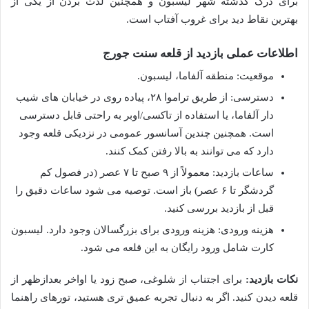
برای درک گذشته شهر لیسبون و همچنین لذت بردن از یکی از
بهترین نقاط دید برای غروب آفتاب است.
اطلاعات عملی بازدید از قلعه سنت جورج
موقعیت: منطقه آلفاما، لیسبون.
دسترسی: از طریق تراموا ۲۸، پیاده روی در خیابان های شیب
دار آلفاما، یا استفاده از تاکسی/اوبر به راحتی قابل دسترسی
است. همچنین چندین آسانسور عمومی در نزدیکی قلعه وجود
دارد که می توانند به بالا رفتن کمک کنند.
ساعات بازدید: معمولاً از ۹ صبح تا ۷ عصر (در فصول کم
گردشگر تا ۶ عصر) باز است. توصیه می شود ساعات دقیق را
قبل از بازدید بررسی کنید.
هزینه ورودی: هزینه ورودی برای بزرگسالان وجود دارد. لیسبون
کارت شامل ورود رایگان به این قلعه می شود.
نکات بازدید:
برای اجتناب از شلوغی، صبح زود یا اواخر بعدازظهر از
قلعه دیدن کنید. اگر به دنبال تجربه عمیق تری هستید، تورهای راهنما