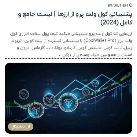
09/08/1404
پشتیبانی کول ولت پرو از ارزها | لیست جامع و
کامل (2024)
ارزهایی که کول ولت پرو پشتیبانی میکند کیف پول سخت افزاری کول
ولت پرو (CoolWallet Pro) با پشتیبانی گسترده از بیت کوین، اتریوم،
ریپل، لایت کوین، بایننس کوین، کاردانو، پولکادات، کازماس، ترون و
استلار، و همچنین طیف وسیعی از توکن…
ارز دیجیتال