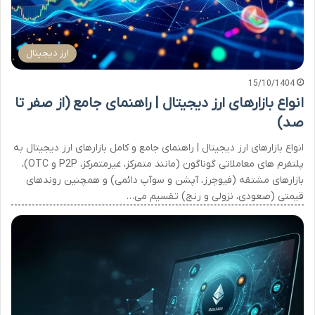
ارز دیجیتال
15/10/1404
انواع بازارهای ارز دیجیتال | راهنمای جامع (از صفر تا
صد)
انواع بازارهای ارز دیجیتال | راهنمای جامع و کامل بازارهای ارز دیجیتال به
پلتفرم های معاملاتی گوناگون (مانند متمرکز، غیرمتمرکز، P2P و OTC)،
بازارهای مشتقه (فیوچرز، آپشن و سوآپ دائمی) و همچنین روندهای
قیمتی (صعودی، نزولی و رنج) تقسیم می…