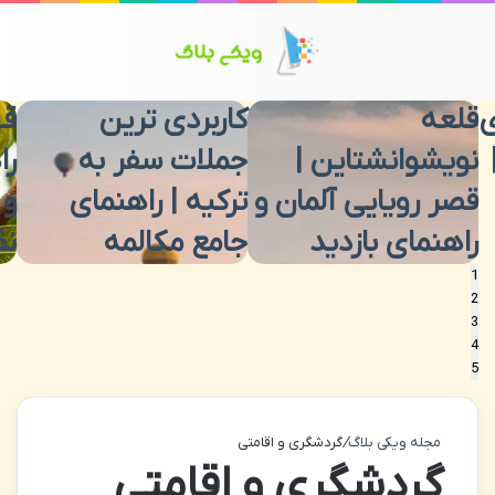
منو
تغی
ی
قلعه
کاربردی ترین
قه
نویشوانشتاین |
جملات سفر به
را
قصر رویایی آلمان و
ترکیه | راهنمای
و 
راهنمای بازدید
جامع مکالمه
نظ
1
2
3
4
5
مجله ویکی بلاگ
/
گردشگری و اقامتی
گردشگری و اقامتی