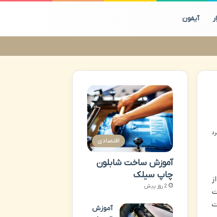
ر
آیفون
اقتصادی
آموزش ساخت شابلون
چاپ سیلک
ز
2 روز پیش
ت
ت
آموزش