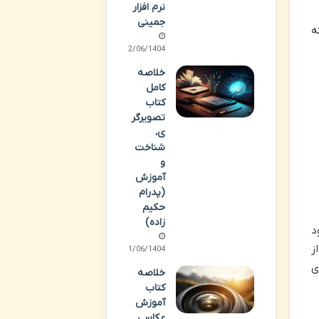
نرم افزار
جمینی
ه
22/06/1404
خلاصه
کامل
کتاب
تصویرگر
ی،
شناخت
و
آموزش
(پدرام
حکیم
زاده)
ر صفحه ورود
ز
21/06/1404
ی
خلاصه
کتاب
آموزش
عکاسی