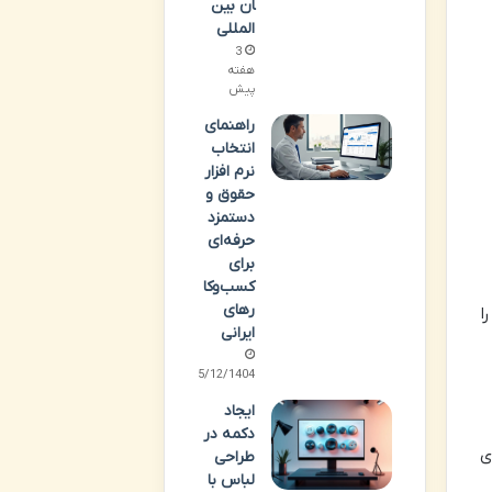
ان بین
المللی
3
هفته
پیش
راهنمای
انتخاب
نرم افزار
حقوق و
دستمزد
حرفه‌ای
برای
کسب‌وکا
رهای
ا
ایرانی
05/12/1404
ایجاد
دکمه در
ی
طراحی
لباس با