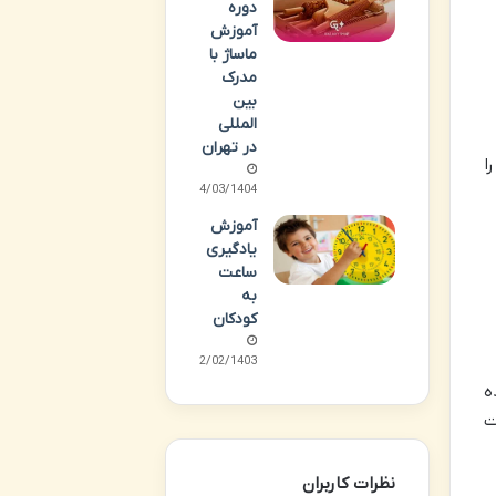
دوره
آموزش
ماساژ با
مدرک
بین
المللی
در تهران
ا
04/03/1404
آموزش
یادگیری
ساعت
به
کودکان
12/02/1403
ه
ت
نظرات کاربران