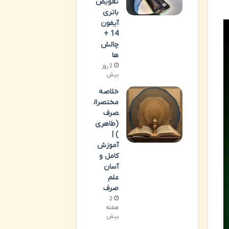
تعویض
باتری
آیفون
14 +
چالش
ها
2 روز
پیش
خلاصه
مختصرال
صرف
(طاهری
) |
آموزش
کامل و
آسان
علم
صرف
2
هفته
پیش