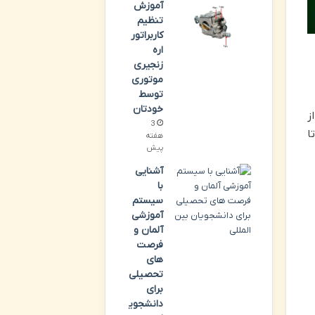
آموزش
تنظیم
کاربراتور
اره
زنجیری
موتوری
توسط
خودتان
ز
3
ا
هفته
پیش
آشنایی
با
سیستم
آموزشی
آلمان و
فرصت
های
تحصیلی
برای
دانشجوی