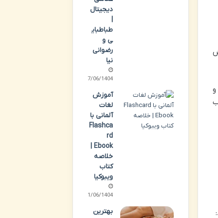
دیجیتال
|
طباطبای
ی و
رضوانی
ش
نیا
17/06/1404
و
آموزش
ب
لغات
آلمانی با
Flashca
rd
Ebook |
خلاصه
کتاب
ویبوکیا
11/06/1404
بهترین