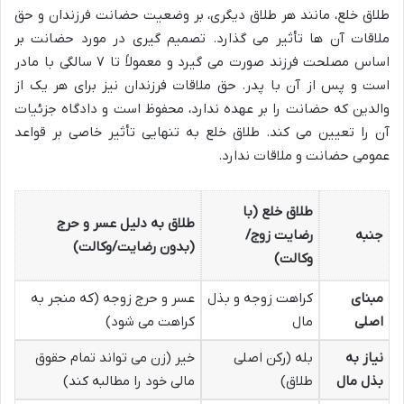
طلاق خلع، مانند هر طلاق دیگری، بر وضعیت حضانت فرزندان و حق
ملاقات آن ها تأثیر می گذارد. تصمیم گیری در مورد حضانت بر
اساس مصلحت فرزند صورت می گیرد و معمولاً تا ۷ سالگی با مادر
است و پس از آن با پدر. حق ملاقات فرزندان نیز برای هر یک از
والدین که حضانت را بر عهده ندارد، محفوظ است و دادگاه جزئیات
آن را تعیین می کند. طلاق خلع به تنهایی تأثیر خاصی بر قواعد
عمومی حضانت و ملاقات ندارد.
طلاق خلع (با
طلاق به دلیل عسر و حرج
جنبه
رضایت زوج/
(بدون رضایت/وکالت)
وکالت)
مبنای
کراهت زوجه و بذل
عسر و حرج زوجه (که منجر به
اصلی
مال
کراهت می شود)
نیاز به
بله (رکن اصلی
خیر (زن می تواند تمام حقوق
بذل مال
طلاق)
مالی خود را مطالبه کند)