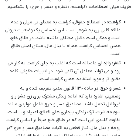
ظریف میان اصطلاحات «کراهت»، «تنفر» و «عسر و حرج» را بشناسیم:
کراهت:
در اصطلاح حقوقی، کراهت به معنای بی میلی و عدم
علاقه قلبی زن به شوهر است. این احساس یک وضعیت درونی
است و ممکن است دلایل مختلفی داشته باشد. در طلاق خلع،
همین احساس کراهت، همراه با بذل مال، مبنای اصلی طلاق
است.
تنفر:
واژه ای عامیانه است که اغلب به جای کراهت به کار می
رود و می تواند معادل آن تلقی شود. در ادبیات حقوقی، کلمه
دقیق تر و مورد استفاده، همان کراهت است.
عسر و حرج:
در ماده ۱۱۳۰ قانون مدنی تعریف شده و به
وضعیتی اشاره دارد که ادامه زندگی مشترک برای زن دشوار و
غیرقابل تحمل باشد. مصادیق عسر و حرج شامل مواردی مانند
سوء معاشرت، ترک زندگی، بیماری های لاعلاج، اعتیاد و … است.
تفاوت کلیدی این است که در طلاق خلع صرفاً بر اساس کراهت
زوجه و بذل مال، نیاز قطعی به اثبات مصادیق عسر و حرج *در
حضور زوج راضی* نیست؛ اما اگر زوج راضی به طلاق نباشد،