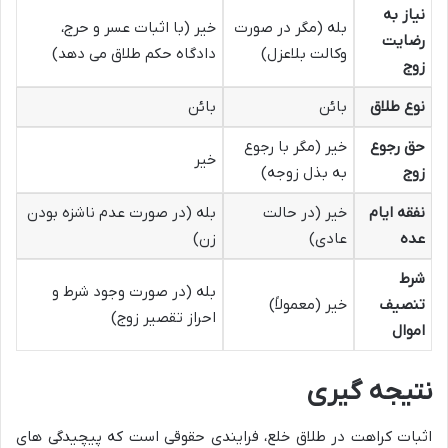
نیاز به
بله (مگر در صورت
خیر (با اثبات عسر و حرج،
رضایت
وکالت بلاعزل)
دادگاه حکم طلاق می دهد)
زوج
نوع طلاق
بائن
بائن
حق رجوع
خیر (مگر با رجوع
خیر
زوج
به بذل زوجه)
نفقه ایام
خیر (در حالت
بله (در صورت عدم ناشزه بودن
عده
عادی)
زن)
شرط
بله (در صورت وجود شرط و
تنصیف
خیر (معمولاً)
احراز تقصیر زوج)
اموال
نتیجه گیری
اثبات کراهت در طلاق خلع، فرایندی حقوقی است که پیچیدگی های