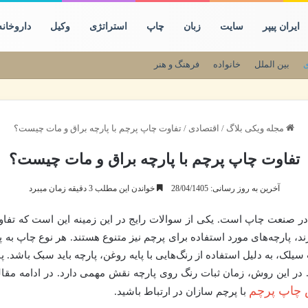
ایران پیپر
سایت
زبان
چاپ
استراتژی
وکیل
داروخانه
ی
بین الملل
خانواده
فرهنگ و هنر
مجله ویکی بلاگ
/
اقتصادی
/
تفاوت چاپ پرچم با پارچه براق و مات چیست؟
تفاوت چاپ پرچم با پارچه براق و مات چیست؟
آخرین به روز رسانی: 28/04/1405
خواندن این مطلب 3 دقیقه زمان میبرد
دها در صنعت چاپ است. یکی از سوالات رایج در این زمینه این است که تف
رند، پارچه‌های مورد استفاده برای پرچم نیز متنوع هستند. هر نوع چاپ به پا
لک، به دلیل استفاده از رنگ‌هایی با پایه روغن، پارچه باید سبک باشد. پا
د. در این روش، زمان ثبات رنگ روی پارچه نقش مهمی دارد. در ادامه مقا
چاپ پرچم
با پرچم سازان در ارتباط باشید.