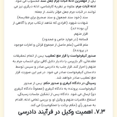
یکی از
مهمترین ادله اثبات جرم جعل سند
محسوب می شود.
ادله اثبات جرم:
علاوه بر نظریه کارشناسی، ادله دیگری نیز می
توانند در اثبات جرم جعل مؤثر باشند، از جمله:
سند (خود سند مجعول و سند صحیح برای مقایسه).
شهادت شهود (افرادی که شاهد ارتکاب جرم یا آگاهی از
آن بوده اند).
اقرار متهم.
قسامه (در موارد خاص و محدود).
علم قاضی (علم حاصل از مجموع قرائن و امارات موجود
در پرونده).
صدور کیفرخواست یا قرار منع تعقیب:
پس از اتمام تحقیقات
مقدماتی، اگر بازپرس یا دادیار دلایل کافی برای انتساب جرم به
متهم را احراز کند، قرار جلب به دادرسی صادر و سپس توسط
دادستان کیفرخواست صادر می شود. در غیر این صورت، قرار
منع تعقیب صادر خواهد شد.
رسیدگی در دادگاه کیفری و صدور حکم:
پس از صدور
کیفرخواست، پرونده به دادگاه کیفری (معمولاً دادگاه کیفری
دو) ارسال می شود. دادگاه پس از تشکیل جلسات رسیدگی،
استماع دفاعیات متهم و وکیل او، و بررسی تمامی ادله، اقدام
به صدور رأی (حکم برائت یا محکومیت) می کند.
۷.۳. اهمیت وکیل در فرآیند دادرسی