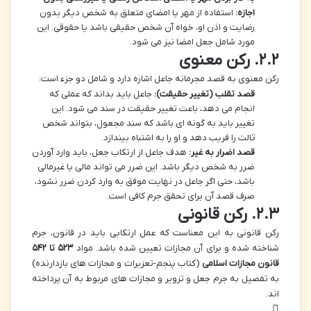
اجازه:
استفاده از مهر یا امضای متعلق به شخص دیگر بدون
رضایت و اذن او، خواه آن شخص حقیقی باشد یا حقوقی. این
مورد شامل جعل امضا نیز می شود.
۲.۲. رکن معنوی
رکن معنوی به قصد مجرمانه جاعل اشاره دارد و شامل دو جزء است:
قصد تقلب (تغییر حقیقت):
جاعل باید بداند که عملی که
انجام می دهد، باعث تغییر حقیقت در سند می شود. این
تغییر باید به گونه ای باشد که سند مجعول، بتواند شخص
ثالث را فریب دهد و او را به اشتباه بیندازد.
قصد اضرار به غیر:
هدف جاعل از ارتکاب جعل، باید وارد آوردن
ضرر به شخص دیگر باشد. این ضرر می تواند مالی یا غیرمالی
باشد، حتی اگر جاعل در نهایت موفق به وارد کردن ضرر نشود،
صرف قصد آن برای تحقق جرم کافی است.
۲.۳. رکن قانونی
رکن قانونی به این معناست که عمل ارتکابی باید در قانون، جرم
شناخته شده و برای آن مجازات تعیین شده باشد. مواد
۵۲۳ تا ۵۴۲
قانون مجازات اسلامی
(کتاب پنجم-تعزیرات و مجازات های بازدارنده)
به تفصیل به جرم جعل و تزویر و مجازات های مربوط به آن پرداخته
اند.