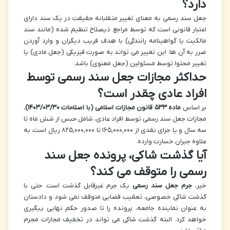
دارد؟
جعل سند رسمی به معنای تغییر متقلبانه حقیقت در یک سند دارای
اعتبار قانونی است که توسط مراجع ذیصلاح تنظیم شده (مانند سند
مالکیت یا گواهینامه رانندگی) با هدف فریب دیگران و وارد آوردن
ضرر به آن ها. این تغییر می تواند به صورت فیزیکی (جعل مادی) یا
تغییر محتوا توسط مسئولین (جعل معنوی) باشد.
حداکثر مجازات جعل سند رسمی توسط
افراد عادی چقدر است؟
بر اساس
ماده ۵۳۳ قانون مجازات اسلامی (با اصلاحات ۱۴۰۳/۰۳/۳۰)
،
مجازات جعل سند رسمی توسط افراد عادی، شامل حبس از شش ماه تا
سه سال و یا جزای نقدی از ۱۶۵,۰۰۰,۰۰۰ تا ۸۲۵,۰۰۰,۰۰۰ ریال است، به
علاوه جبران خسارت وارده.
آیا گذشت شاکی، پرونده جعل سند
رسمی را متوقف می کند؟
خیر،
جرم جعل سند رسمی
یک جرم غیرقابل گذشت است. حتی با
گذشت شاکی خصوصی، تعقیب قضایی متوقف نمی شود و دادستان
به عنوان نماینده جامعه، پرونده را تا صدور حکم نهایی پیگیری
خواهد کرد. البته گذشت شاکی می تواند در تخفیف مجازات مجرم