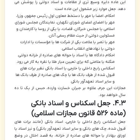
این ماده دایره وسیع تری از مقامات و اسناد دولتی را پوشش می
دهد. جعل موارد زیر مشمول این ماده است:
احکام، امضا یا مهر یا دستخط معاون اول رئیس جمهور، وزرا،
مهر یا امضای اعضای شورای نگهبان، نمایندگان مجلس شورای
اسلامی یا مجلس خبرگان، قضات، یا یکی از روسا یا کارمندان و
مسئولین دولتی از حیث مقام رسمی آنان.
مهر یا تمبر یا علامت یکی از شرکت ها یا مؤسسات یا ادارات
دولتی یا نهادهای انقلاب اسلامی.
احکام دادگاه ها یا اسناد یا حواله های صادره از خزانه دولتی.
منگنه یا علامتی که برای تعیین عیار طلا یا نقره به کار می رود.
اسکناس رایج داخلی یا خارجی یا اسناد بانکی نظیر برات های
قبول شده از طرف بانک ها یا چک های صادره از طرف بانک ها
و سایر اسناد تعهدآور بانکی.
مجازات این جرم، علاوه بر جبران خسارت وارده، حبس از یک تا ده
سال خواهد بود.
۴.۳. جعل اسکناس و اسناد بانکی
(ماده ۵۲۶ قانون مجازات اسلامی)
جعل اسکناس رایج داخلی یا خارجی، اسناد بانکی (مانند برات های
قبول شده، چک های بانکی و سایر اسناد تعهدآور بانکی) و نیز اسناد یا
اوراق بهادار یا حواله های صادره از خزانه، به قصد اخلال در وضع