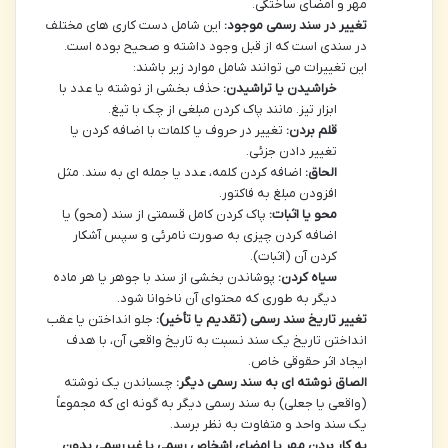
مهر و امضای ساختگی.
تغییر در سند رسمی موجود:
این شامل دست کاری های مختلف
در سندی است که از قبل وجود داشته و صحیح بوده است.
این تغییرات می توانند شامل موارد زیر باشند:
خراشیدن یا تراشیدن:
حذف بخشی از نوشته یا عدد با
ابزار تیز. مانند پاک کردن مبلغی از چک با تیغ.
قلم بردن:
تغییر در حروف یا کلمات با اضافه کردن یا
تغییر دادن جزئی.
الحاق:
اضافه کردن کلمه، عدد یا جمله ای به سند. مثل
افزودن مبلغ به فاکتور.
محو یا اثبات:
پاک کردن کامل قسمتی از سند (محو) یا
اضافه کردن چیزی به صورت نامرئی و سپس آشکار
کردن آن (اثبات).
سیاه کردن:
پوشاندن بخشی از سند با جوهر یا هر ماده
دیگر به طوری که محتوای آن ناخوانا شود.
تغییر تاریخ سند رسمی (تقدیم یا تأخیر):
جلو انداختن یا عقب
انداختن تاریخ یک سند نسبت به تاریخ واقعی آن، با هدف
ایجاد اثر حقوقی خاص.
الصاق نوشته ای به سند رسمی دیگر:
چسباندن یک نوشته
(واقعی یا جعلی) به سند رسمی دیگر به گونه ای که مجموعاً
یک سند واحد و متفاوت به نظر برسد.
به کار بردن مهر یا امضای اشخاص رسمی یا غیررسمی بدون