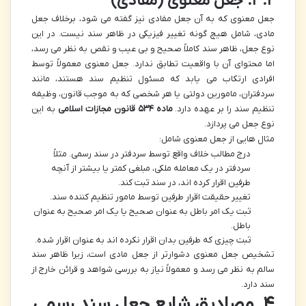
۳.۲. جعل معنوی (مفادی)
جعل معنوی که به آن جعل مفادی نیز گفته می شود، برخلاف جعل
مادی، شامل هیچ گونه تغییر فیزیکی در ظاهر سند نیست. در این
نوع جعل، ظاهر سند کاملاً صحیح و بی عیب و نقص به نظر می رسد،
اما محتوای آن با واقعیت تطابق ندارد. جعل معنوی معمولاً توسط
افرادی ارتکاب می یابد که مسئول تنظیم سند هستند، مانند
سردفتران، مامورین دولتی یا هر شخصی که به موجب قانون، وظیفه
تنظیم سند را بر عهده دارد.
ماده ۵۳۴ قانون مجازات اسلامی
به این
نوع جعل می پردازد.
مثال هایی از جعل معنوی شامل:
درج مطالب خلاف واقع توسط سردفتر در سند رسمی. مثلاً
سردفتر در یک معامله ملکی، مبلغی کمتر یا بیشتر از آنچه
طرفین اقرار کرده اند، در سند ثبت کند.
تغییر حقیقت اقرار طرفین توسط مامور تنظیم کننده سند.
ثبت یک امر باطل به عنوان صحیح یا یک امر صحیح به عنوان
باطل.
ثبت چیزی که طرفین بدان اقرار نکرده اند به عنوان اقرار شده.
تشخیص جعل معنوی دشوارتر از جعل مادی است، زیرا ظاهر سند
سالم به نظر می رسد و معمولاً نیاز به بررسی شواهد و قرائن خارج از
سند دارد.
۴. مصادیق شایع جعل سند رسمی