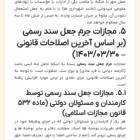
جعل مهر یا منگنه یا علامت یکی از ادارات یا مؤسسات یا نهادهای
عمومی غیردولتی (مانند شهرداری ها) یا با علم به جعل استعمال
نمودن آن، علاوه بر جبران خسارت وارده، به حبس از شش ماه تا سه
سال محکوم خواهد شد.
۵. مجازات جرم جعل سند رسمی
(بر اساس آخرین اصلاحات قانونی
– ۱۴۰۳/۰۳/۳۰)
مجازات
جرم جعل سند رسمی
بسته به اینکه جاعل چه کسی باشد
(کارمند دولتی یا فرد عادی) و نوع سند، متفاوت است. با توجه به
آخرین اصلاحات قانونی، جزای نقدی در برخی موارد افزایش یافته
است.
۵.۱. مجازات جعل سند رسمی توسط
کارمندان و مسئولان دولتی (ماده ۵۳۲
قانون مجازات اسلامی)
هر یک از کارمندان و مسئولان دولتی که در اجرای وظیفه خود در
احکام، تقریرات، نوشته ها، اسناد، سجلات، دفاتر و سایر نوشته ها و
اوراق رسمی تزویر کند (اعم از ساختن امضا یا مهر، تحریف امضا، مهر