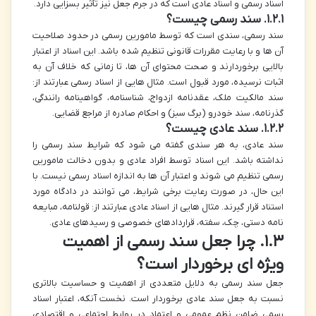
اسناد رسمی و اسناد عادی است که در جرم جعل نیز تأثیر بسزایی دارد.
۱.۲.۱. سند رسمی چیست؟
سند رسمی، سندی است که توسط مامورین رسمی در حدود صلاحیت
آن ها و با رعایت مقررات قانونی تنظیم شده باشد. این اسناد از اعتبار
بالایی برخوردارند و صحت محتوای آن ها، تا زمانی که خلاف آن به
اثبات نرسیده، مورد قبول است. مثال هایی از اسناد رسمی عبارتند از:
سند مالکیت ملک، عقدنامه ازدواج، شناسنامه، گواهینامه رانندگی،
گذرنامه، سند خودرو (برگ سبز) و احکام صادره از مراجع قضایی.
۱.۲.۲. سند عادی چیست؟
سند عادی، به هر سندی گفته می شود که شرایط سند رسمی را
نداشته باشد. این اسناد توسط افراد عادی و بدون دخالت مامورین
رسمی تنظیم می شوند و اعتبار آن ها به اندازه اسناد رسمی نیست. با
این حال، در صورت رعایت برخی شرایط، می توانند در دادگاه مورد
استناد قرار گیرند. مثال هایی از اسناد عادی عبارتند از: قولنامه، مبایعه
نامه دستی، چک، سفته، قراردادهای خصوصی و رسیدهای عادی.
۱.۳. چرا جعل سند رسمی از اهمیت
ویژه ای برخوردار است؟
جعل سند رسمی به دلایل متعددی از اهمیت و حساسیت بالاتری
نسبت به جعل سند عادی برخوردار است. نخست آنکه، اعتبار اسناد
رسمی ضامن نظم عمومی و اعتماد در روابط اجتماعی و اقتصادی