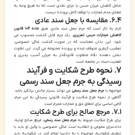
شامل کاهش میزان حبس یا جزای نقدی است، اما به هیچ وجه به
معنای عدم مجازات یا توقف کامل پرونده نیست.
۶.۴. مقایسه با جعل سند عادی
لازم به ذکر است که جرم جعل سند عادی، طبق
ماده ۱۰۴ قانون
کاهش مجازات حبس تعزیری
، یک جرم قابل گذشت محسوب می
شود. این بدان معناست که در صورت گذشت شاکی خصوصی،
تعقیب کیفری متوقف شده و پرونده مختومه می گردد. این تفاوت
نشان دهنده نگاه متفاوت قانونگذار به میزان آسیب پذیری و
اهمیت اسناد در جامعه است.
۷. نحوه طرح شکایت و فرآیند
رسیدگی به جرم جعل سند رسمی
مواجهه با
جرم جعل سند رسمی
می تواند بسیار چالش برانگیز باشد.
آگاهی از نحوه طرح شکایت و فرآیند قانونی رسیدگی به این جرم،
گامی اساسی برای احقاق حق و مجازات مجرم است.
۷.۱. مرجع صالح برای طرح شکایت
برای طرح شکایت مربوط به
جرم جعل سند رسمی
، مرجع صالح اولیه،
«دادسرای عمومی و انقلاب» است. شاکی خصوصی یا وکیل او باید با
تنظیم شکواییه، موضوع را به دادسرا اعلام کند. در شکواییه باید