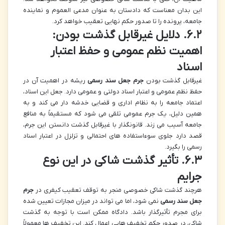
این بدان معناست که دادستان به عنوان مدعی العموم و نماینده
جامعه، پرونده را تا صدور حکم نهایی تعقیب خواهد کرد.
۶.۲. دلایل غیرقابل گذشت بودن:
اهمیت نظم عمومی و حفظ اعتبار
اسناد
غیرقابل گذشت بودن
جرم جعل سند رسمی
ریشه در اهمیت آن در
حفظ نظم عمومی و اعتبار اسناد دولتی و عمومی دارد. جعل این اسناد،
اعتماد جامعه را به نظام اداری و قضایی خدشه دار می کند و به
همین دلیل، یک جرم عمومی تلقی می شود که مستقیماً به منافع
جامعه آسیب می زند. قانونگذار با غیرقابل گذشت دانستن این جرم،
قصد دارد جلوی سوءاستفاده های احتمالی و تزلزل در اعتبار اسناد
رسمی را بگیرد.
۶.۳. تأثیر گذشت شاکی در این نوع
جرایم
هرچند گذشت شاکی خصوصی منجر به توقف تعقیب کیفری در
جرم
جعل سند رسمی
نمی شود، اما می تواند در میزان مجازات تعیین شده
برای مجرم تأثیرگذار باشد. دادگاه ممکن است با توجه به گذشت
شاکی، در صدور حکم تخفیف هایی اعمال کند. این تخفیف ها معمولاً