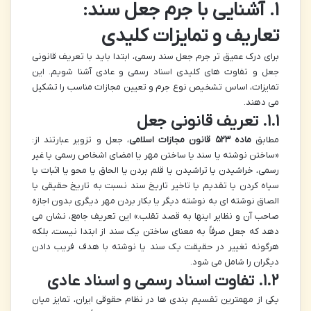
۱. آشنایی با جرم جعل سند:
تعاریف و تمایزات کلیدی
برای درک عمیق تر جرم جعل سند رسمی، ابتدا باید با تعریف قانونی
جعل و تفاوت های کلیدی اسناد رسمی و عادی آشنا شویم. این
تمایزات، اساس تشخیص نوع جرم و تعیین مجازات مناسب را تشکیل
می دهند.
۱.۱. تعریف قانونی جعل
مطابق
ماده ۵۲۳ قانون مجازات اسلامی
، جعل و تزویر عبارتند از:
«ساختن نوشته یا سند یا ساختن مهر یا امضای اشخاص رسمی یا غیر
رسمی، خراشیدن یا تراشیدن یا قلم بردن یا الحاق یا محو یا اثبات یا
سیاه کردن یا تقدیم یا تاخیر تاریخ سند نسبت به تاریخ حقیقی یا
الصاق نوشته ای به نوشته دیگر یا بکار بردن مهر دیگری بدون اجازه
صاحب آن و نظایر اینها به قصد تقلب.» این تعریف جامع، نشان می
دهد که جعل صرفاً به معنای ساختن یک سند از ابتدا نیست، بلکه
هرگونه تغییر در حقیقت یک سند یا نوشته با هدف فریب دادن
دیگران را شامل می شود.
۱.۲. تفاوت اسناد رسمی و اسناد عادی
یکی از مهمترین تقسیم بندی ها در نظام حقوقی ایران، تمایز میان