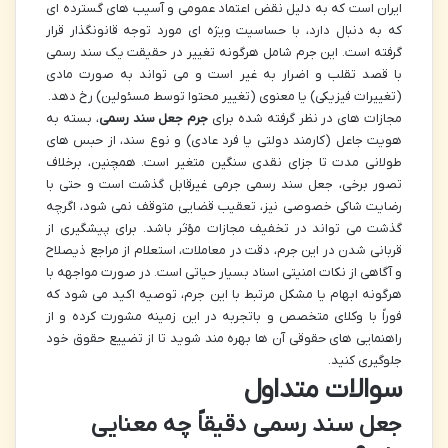
ایران است که به دلیل نقض اعتماد عمومی و آسیب های گسترده ای
که به دنبال دارد، با حساسیت ویژه ای مورد توجه قانونگذار قرار
گرفته است. این جرم شامل هرگونه تغییر در حقیقت یک سند رسمی
با قصد تقلب و اضرار به غیر است و می تواند به صورت مادی
(تغییرات فیزیکی) یا معنوی (تغییر محتوا توسط مسئولین) رخ دهد.
مجازات های در نظر گرفته شده برای
جرم جعل سند رسمی
، بسته به
هویت جاعل (کارمند دولتی یا فرد عادی) و نوع سند، از حبس های
طولانی مدت تا جزای نقدی سنگین متغیر است. همچنین، برخلاف
تصور برخی، جعل سند رسمی جرمی غیرقابل گذشت است و حتی با
رضایت شاکی خصوصی نیز، تعقیب قضایی متوقف نمی شود، اگرچه
گذشت می تواند در تخفیف مجازات مؤثر باشد. برای پیشگیری از
قربانی شدن در این جرم، دقت در معاملات، استعلام از مراجع ذیصلاح
و آگاهی از نکات امنیتی اسناد بسیار حیاتی است. در صورت مواجهه با
هرگونه ابهام یا مشکل مرتبط با این جرم، توصیه اکید می شود که
فوراً با وکلای متخصص و باتجربه در این زمینه مشورت کرده و از
راهنمایی های حقوقی آن ها بهره مند شوید تا از تضییع حقوق خود
جلوگیری کنید.
سوالات متداول
جعل سند رسمی دقیقاً چه معنایی