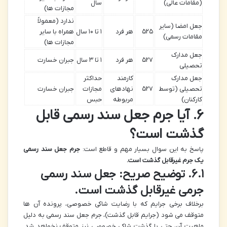
(مقامات عالی)
سال
مجازات ها)
ندارد (معمولاً
جعل امضا (سایر
۵۲۵
هر فرد
۱ تا ۱۰ سال
همراه با سایر
مقامات رسمی)
مجازات ها)
جعل مدارک
۵۲۷
هر فرد
۱ تا ۳ سال
جبران خسارت
تحصیلی
جعل مدارک
کارمند
حداکثر
تحصیلی (توسط
۵۲۷
نهادهای
مجازات
جبران خسارت
کارکنان)
مربوطه
حبس
۶. آیا جرم جعل سند رسمی قابل
گذشت است؟
پاسخ به این سوال بسیار مهم و قاطع است:
جرم جعل سند رسمی
یک جرم غیرقابل گذشت است.
۶.۱. توضیح صریح: جعل سند رسمی
جرمی غیرقابل گذشت است.
برخلاف برخی جرایم که با رضایت شاکی خصوصی، پرونده آن ها
متوقف می شود (جرایم قابل گذشت)، جرم جعل سند رسمی به دلیل
ماهیت آن، حتی با گذشت شاکی خصوصی نیز متوقف نخواهد شد.