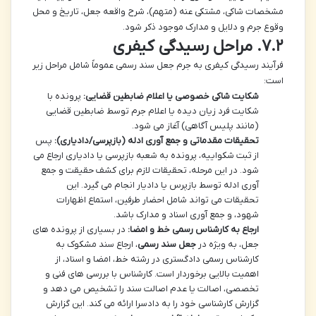
مشخصات شاکی، مشتکی عنه (متهم)، شرح واقعه جعل، تاریخ و محل
وقوع جرم و دلایل و مدارک موجود ذکر شود.
۷.۲. مراحل رسیدگی کیفری
فرآیند رسیدگی کیفری به جرم جعل سند رسمی عموماً شامل مراحل زیر
است:
شکایت شاکی خصوصی یا اعلام ضابطین قضایی:
پرونده با
شکایت فرد زیان دیده یا اعلام جرم توسط ضابطین قضایی
(مانند پلیس آگاهی) آغاز می شود.
تحقیقات مقدماتی و جمع آوری ادله (بازپرسی/دادیاری):
پس
از ثبت شکواییه، پرونده به شعبه بازپرسی یا دادیاری ارجاع می
شود. در این مرحله، تحقیقات لازم برای کشف حقیقت و جمع
آوری ادله توسط بازپرس یا دادیار انجام می گیرد. این
تحقیقات می تواند شامل احضار طرفین، استماع اظهارات
شهود، و جمع آوری اسناد و مدارک باشد.
ارجاع به کارشناس رسمی خط و امضا:
در بسیاری از پرونده های
جعل، به ویژه در
جعل سند رسمی
، ارجاع سند مشکوک به
کارشناس رسمی دادگستری در رشته خط، امضا و اسناد، از
اهمیت بالایی برخوردار است. کارشناس با بررسی های فنی و
تخصصی، اصالت یا عدم اصالت سند را تشخیص می دهد و
گزارش کارشناسی خود را به دادسرا ارائه می کند. این گزارش