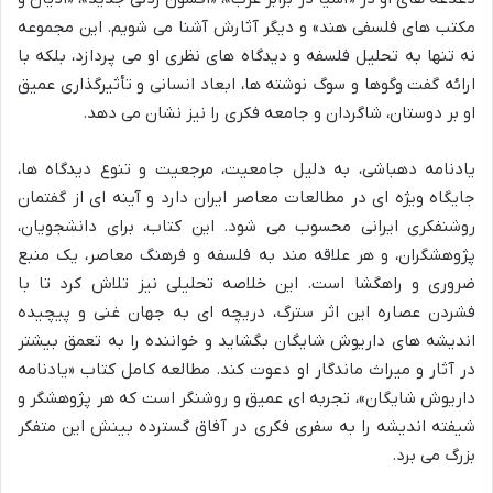
مکتب های فلسفی هند» و دیگر آثارش آشنا می شویم. این مجموعه
نه تنها به تحلیل فلسفه و دیدگاه های نظری او می پردازد، بلکه با
ارائه گفت وگوها و سوگ نوشته ها، ابعاد انسانی و تأثیرگذاری عمیق
او بر دوستان، شاگردان و جامعه فکری را نیز نشان می دهد.
یادنامه دهباشی، به دلیل جامعیت، مرجعیت و تنوع دیدگاه ها،
جایگاه ویژه ای در مطالعات معاصر ایران دارد و آینه ای از گفتمان
روشنفکری ایرانی محسوب می شود. این کتاب، برای دانشجویان،
پژوهشگران، و هر علاقه مند به فلسفه و فرهنگ معاصر، یک منبع
ضروری و راهگشا است. این خلاصه تحلیلی نیز تلاش کرد تا با
فشردن عصاره این اثر سترگ، دریچه ای به جهان غنی و پیچیده
اندیشه های داریوش شایگان بگشاید و خواننده را به تعمق بیشتر
در آثار و میراث ماندگار او دعوت کند. مطالعه کامل کتاب «یادنامه
داریوش شایگان»، تجربه ای عمیق و روشنگر است که هر پژوهشگر و
شیفته اندیشه را به سفری فکری در آفاق گسترده بینش این متفکر
بزرگ می برد.