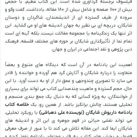
فیلسوف برجسته گردآوری شده است. این کتاب عظیم، با حجمی
بیش از ۱۱۰۰ صفحه و شامل بیش از ۱۸۰ مقاله، یادداشت، گفت وگو و
سروده از طیف گسترده ای از اندیشمندان، شاگردان و دوستان
شایگان، دریچه ای بی نظیر به جهان اندیشه های او می گشاید. این
اثر تنها یک زندگینامه یا مجموعه مقالات نیست، بلکه آینه ای است
تمام نما از تأثیرگذاری شایگان بر حوزه های مختلف فلسفه، فرهنگ،
دین پژوهی و نقد اجتماعی در ایران و جهان.
اهمیت این یادنامه در آن است که دیدگاه های متنوع و بعضاً
متفاوت را درباره شایگان و آثارش گرد هم آورده و خواننده را قادر
می سازد تا تصویری چندوجهی و عمق دار از او به دست آورد. با این
حال، حجم گسترده و ماهیت چندصدایی کتاب می تواند برای بسیاری
از خوانندگان، به ویژه کسانی که به دنبال یک جمع بندی منسجم و
تحلیلی هستند، چالش برانگیز باشد. از همین رو، یک
خلاصه کتاب
یادنامه داریوش شایگان (نویسنده علی دهباشی)
با رویکرد تحلیلی،
می تواند نقشی حیاتی در فهم جوهره ی این اثر و اندیشه های
شایگان ایفا کند. این مقاله تلاش می کند تا با عبور از صرفِ معرفی
فصول و بخش های کتاب، به قلب محتوای یادنامه نفوذ کرده و