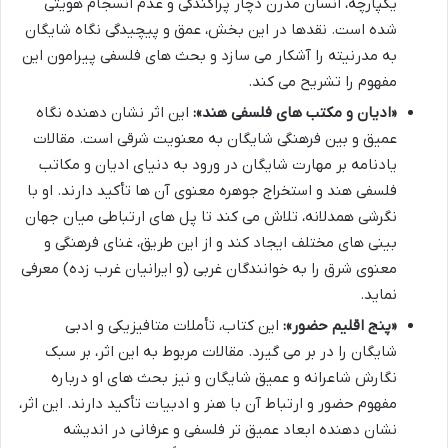
یکپارچه، انسان مدرن دچار پراکندگی و عدم انسجام هویتی
شده است. نقدها در این بخش، عمق و پیچیدگی نگاه شایگان
به مدرنیته را آشکار می سازد و بحث های فلسفی پیرامون این
مفهوم را تشریح می کند.
«ادیان و مکتب های فلسفی هند»:
این اثر نشان دهنده نگاه
عمیق و بین فرهنگی شایگان به معنویت شرقی است. مقالات
یادنامه بر مهارت شایگان در ورود به دنیای ادیان و مکاتب
فلسفی هند و استخراج جوهره معنوی آن ها تأکید دارند. او با
نگرشی همدلانه، تلاش می کند تا پل های ارتباطی میان جهان
بینی های مختلف ایجاد کند و از این طریق، غنای فرهنگی و
معنوی شرق را به خوانندگان غربی (و ایرانیان غرب زده) معرفی
نماید.
«پنج اقلیم حضور»:
این کتاب، تأملات متافیزیکی و ادبی
شایگان را در بر می گیرد. مقالات مربوط به این اثر، بر سبک
نگارش شاعرانه و عمیق شایگان و نیز بحث های او درباره
مفهوم حضور و ارتباط آن با هنر و ادبیات تأکید دارند. این اثر،
نشان دهنده ابعاد عمیق تر فلسفی و عرفانی در اندیشه