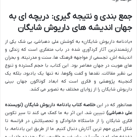
جمع بندی و نتیجه گیری: دریچه ای به
جهان اندیشه های داریوش شایگان
«یادنامه داریوش شایگان» به کوشش علی دهباشی، بی شک یکی از
ارزشمندترین آثار گردآوری شده در باب متفکری است که زندگی و
اندیشه اش، تجسمی از مواجهه فرهنگ ها، سنت و مدرنیته، و بحران
های هویت در جهان معاصر بود. این کتاب، با حجم گسترده و تنوع
بی نظیر مقالات، نقدها و گفت وگوها، نه تنها یک یادبود، بلکه یک
گنجینه پژوهشی و فکری است که ابعاد گوناگون جهان بینی
داریوش شایگان را از زوایای مختلف به تصویر می کشد.
همانطور که در این
خلاصه کتاب یادنامه داریوش شایگان (نویسنده
علی دهباشی)
تبیین شد، این اثر به ما کمک می کند تا سیر تکوین
فکری شایگان را از خاستگاه خانوادگی و تحصیلاتش در فرانسه تا
شکل گیری مهم ترین آثارش دنبال کنیم. ما از طریق این یادنامه، با
دغدغه های او در «آسیا در برابر غرب»، «افسون زدگی جدید»، «ادیان و