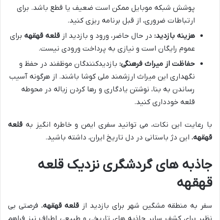
پوشش شبکه موبایل ممکن است ضعیف یا قطع باشد. برای
ارتباطات ضروری، از قبل برنامه ریزی کنید.
هزینه بازدید:
در حال حاضر، ورود و بازدید از
قلعه قهقهه
برای
عموم رایگان است و نیازی به پرداخت ورودی نیست.
حفاظت از میراث فرهنگی:
بازدیدکنندگان موظفند در حفظ و
نگهداری این میراث ارزشمند ملی کوشا باشند. از هرگونه آسیب
رساندن به بنا، نوشتن یادگاری و رها کردن زباله در محوطه
قلعه خودداری کنید.
با رعایت این نکات، می توانید سفری ایمن و خاطره انگیز به
قلعه
قهقهه
، این دژ باستانی در دل تاریخ ایران، داشته باشید.
جاذبه های گردشگری نزدیک قلعه
قهقهه
سفر به منطقه مشگین شهر برای بازدید از
قلعه قهقهه
، فرصتی بی
نظیر برای کشف سایر جاذبه های تاریخی و طبیعی اطراف نیز فراهم