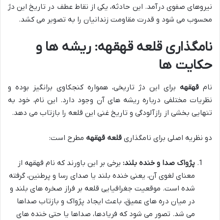
نیروهای صفوی درآمد. این حادثه، یکی از نقاط عطف در تاریخ این دژ
محسوب می شود و قدرت مقاومت زندانیان را به تصویر می کشد.
نامگذاری قلعه قهقهه: ریشه ها و
حکایت ها
نام
قهقهه
برای این دژ تاریخی، همواره کنجکاوی برانگیز بوده و
نظریات مختلفی درباره ریشه های آن وجود دارد. این نام، خود به
تنهایی بخشی از رازآلودگی و تاریخ غنی این قلعه را بازتاب می دهد.
دو نظریه اصلی برای نامگذاری
قلعه قهقهه
مطرح است:
پژواک صدا و خنده بلند:
برخی بر این باورند که نام قهقهه از
معنای لغوی آن، یعنی خنده بلند یا صدای رسا و پرطنين، گرفته
شده است. موقعیت جغرافیایی قلعه بر فراز صخره های بلند و
در میان دره های عمیق، باعث ایجاد پژواک و بازتاب صداها
می شد. تصور می شود که فریادها، صداها یا حتی خنده های