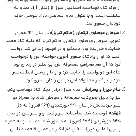
از مرگ شاه تهماسب، اسماعیل میرزا از زندان آزاد شد و به
سلطنت رسید، و با عنوان شاه اسماعیل دوم، سومین حاکم
دودمان صفوی شد.
امیرخان موصلوی ترکمان (حاکم تبریز):
در سال ۹۲۲ هجری
قمری، امیرخان موصلوی ترکمان، حاکم تبریز که علیه شاه محمد
خدابنده شوریده بود، دستگیر و در قهقهه زندانی شد. روایت
است که او از پادشاه صفوی آخرین خواسته اش را درخواست
کرد که آن هم همراهی معشوقه اش، بی نظیر در زندان بود.
شاه این درخواست را اجابت کرد و او تا واپسین لحظات عمر
خود را در کنار معشوقه اش در این زندان سپری کرد.
سام میرزا و پسرانش:
سام میرزا، برادر دیگر شاه تهماسب یکم،
نیز به دلیل تحریکات مغرضانه و سوءظن شاه، به همراه دو
پسر خردسالش در سال ۹۴۰ خورشیدی (۹۶۹ قمری) به
دژ
قهقهه
فرستاده شد. متأسفانه، سرنوشت او و پسرانش در سال
۹۴۵ خورشیدی (۹۷۴ قمری) به دستور شاه تهماسب و به همراه
پسران القاس میرزا، با قتل غم انگیز در همین قلعه به پایان