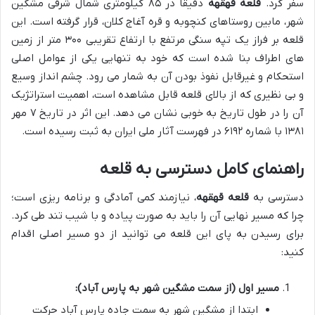
سفر کرد.
قلعه قهقهه
دقیقاً در ۸۵ کیلومتری شمال شرقی مشگین
شهر، مابین روستاهای کنچوبه و قره آغاج کلان، قرار گرفته است. این
قلعه بر فراز یک تپه سنگی مرتفع با ارتفاع تقریبی ۳۰۰ متر از زمین
های اطراف بنا شده است که خود به تنهایی یکی از عوامل اصلی
استحکام و غیرقابل نفوذ بودن آن به شمار می رود. چشم انداز وسیع
و بی نظیری که از بالای قلعه قابل مشاهده است، اهمیت استراتژیک
آن را در طول تاریخ به خوبی نشان می دهد. این اثر در تاریخ ۷ مهر
۱۳۸۱ با شماره ۶۱۹۲ در فهرست آثار ملی ایران به ثبت رسیده است.
راهنمای کامل دسترسی به قلعه
دسترسی به
قلعه قهقهه
، نیازمند کمی آمادگی و برنامه ریزی است؛
چرا که مسیر نهایی آن را باید به صورت پیاده و با شیب تند طی کرد.
برای رسیدن به پای این قلعه می توانید از دو مسیر اصلی اقدام
کنید:
مسیر اول (از سمت مشگین شهر به پارس آباد):
ابتدا از مشگین شهر به سمت جاده پارس آباد حرکت