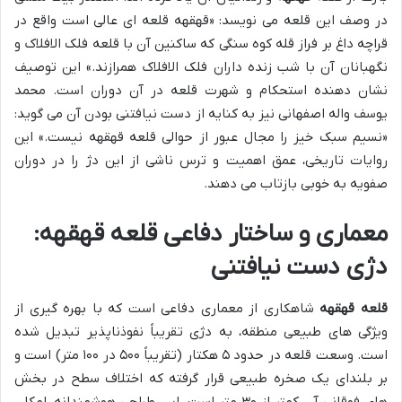
در وصف این قلعه می نویسد: «قهقهه قلعه ای عالی است واقع در
قراچه داغ بر فراز قله کوه سنگی که ساکنین آن با قلعه فلک الافلاک و
نگهبانان آن با شب زنده داران فلک الافلاک همرازند.» این توصیف
نشان دهنده استحکام و شهرت قلعه در آن دوران است. محمد
یوسف واله اصفهانی نیز به کنایه از دست نیافتنی بودن آن می گوید:
«نسیم سبک خیز را مجال عبور از حوالی قلعه قهقهه نیست.» این
روایات تاریخی، عمق اهمیت و ترس ناشی از این دژ را در دوران
صفویه به خوبی بازتاب می دهند.
معماری و ساختار دفاعی قلعه قهقهه:
دژی دست نیافتنی
قلعه قهقهه
شاهکاری از معماری دفاعی است که با بهره گیری از
ویژگی های طبیعی منطقه، به دژی تقریباً نفوذناپذیر تبدیل شده
است. وسعت قلعه در حدود ۵ هکتار (تقریباً ۵۰۰ در ۱۰۰ متر) است و
بر بلندای یک صخره طبیعی قرار گرفته که اختلاف سطح در بخش
های فوقانی آن کمتر از ۳۰ متر است. این طراحی هوشمندانه، امکان