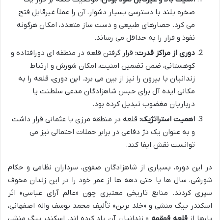
صخره بلند با دسترسی بسیار دشوار، آن را عملاً غیرقابل فتح
می کرد. حصارهای طبیعی و دست ساز متعدد، امکان هرگونه
نفوذ و فرار را به حداقل می رساند.
دوری از مراکز قدرت:
قرار گرفتن قلعه در منطقه ای دورافتاده و
کوهستانی، ضمن تضمین امنیت، امکان شورش و ارتباط
زندانیان با بیرون را نیز از بین می برد. این دوری، قلعه را به
مکانی ایده آل برای حبس شاهزادگان مدعی سلطنت یا
درباریان مغضوب تبدیل کرده بود.
اهمیت استراتژیک:
قلعه در منطقه مرزی با عثمانی قرار داشت
و به عنوان یک دژ دفاعی در برابر حملات احتمالی نیز می
توانست نقش ایفا کند.
در این دوره، بسیاری از شاهزادگان صفوی، سرداران نظامی و حکام
شورشی، سال ها یا حتی دهه ها از عمر خود را در این زندان مخوف
سپری کردند. منابع تاریخی معتبری چون «عالم آرای عباسی» اثر
اسکندر بیگ منشی و «خلد برین» تألیف محمد یوسف واله اصفهانی،
بارها از
قلعه قهقهه
و زندانیان آن یاد کرده اند. اسکندر بیگ منشی