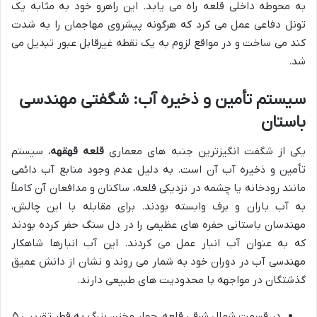
به محوطه داخلی قلعه راه می یابد. این راهرو خود به مثابه یک
تونل دفاعی عمل می کرد که هرگونه پیشروی مهاجمان را به شدت
کند می ساخت و در مواقع لزوم به یک نقطه غیرقابل عبور تبدیل می
شد.
سیستم تأمین و ذخیره آب: شگفتی مهندسی
باستان
یکی از شگفت انگیزترین جنبه های معماری
قلعه قهقهه
، سیستم
تأمین و ذخیره آب آن است. به دلیل عدم وجود منابع آب دائمی
مانند رودخانه یا چشمه در نزدیکی قلعه، ساکنان و مدافعان آن کاملاً
به آب باران و برف وابسته بودند. برای مقابله با این چالش،
مهندسان باستانی حفره های عظیمی را در دل سنگ حفر کرده بودند
که به عنوان آب انبار عمل می کردند. این آب انبارها شاهکار
مهندسی آب در دوران خود به شمار می روند و نشان از دانش عمیق
گذشتگان در مواجهه با محدودیت های طبیعی دارند.
در قسمت شمال شرقی قلعه، چهار مخزن بزرگ به قطر تقریبی ۵