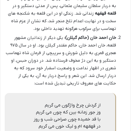
به دربار سلطان سلیمان عثمانی، پس از مدتی دستگیر و در
قلعه قهقهه
زندانی شد. زندگی او در این قلعه به شکنجه های
سخت و در نهایت اعدام تلخ منجر شد، که نشان از عزم شاه
تهماسب برای سرکوب هرگونه تهدید داخلی بود.
خان احمد خان (حاکم گیلان):
یکی دیگر از زندانیان مشهور
قلعه، خان احمد خان، حاکم مقتدر گیلان بود. او در سال ۹۷۵
هجری قمری به دلیل شورش و سرپیچی از فرمان شاه تهماسب
دستگیر و به این دژ مخوف فرستاده شد. در دوران حبس، او
شعری در اظهار ندامت و وضعیت اسفبار خود سرود که به
دربار ارسال شد. این شعر و پاسخ دربار به آن، به یکی از
حکایت های معروف تاریخی تبدیل شده است:
از گردش چرخ واژگون می گریم
وز جور زمانه بین که چون می گریم
با قد خمیده چون صراحی شب و روز
در قهقهه ام و لیک خون می گریم