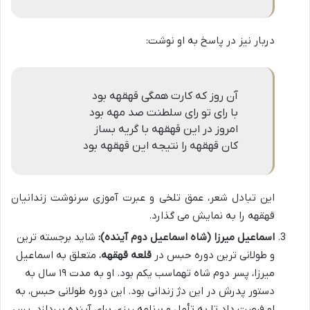
دربار نیز در پاسخ به او نوشت:
آن روز که کارت همگی قهقهه بود
با رای تو رای سلطنت صد مهه بود
امروز در این قهقهه با گریه بساز
کان قهقهه را نتیجه این قهقهه بود
این تبادل شعر، عمق تلخی و عبرت آموزی سرنوشت زندانیان
قهقهه را به نمایش می گذارد.
اسماعیل میرزا (شاه اسماعیل دوم آینده):
شاید برجسته ترین
و طولانی ترین دوره حبس در
قلعه قهقهه
، متعلق به اسماعیل
میرزا، پسر دوم شاه تهماسب یکم بود. او به مدت ۱۹ سال به
دستور پدرش در این دژ زندانی بود. این دوره طولانی حبس، به
او فرصت داد تا به تأمل و برنامه ریزی برای آینده بپردازد. پس