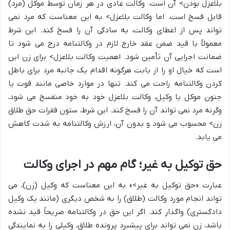
بلاعزل بودن> آن است. وکالت عادی در هر زمان توسط موکل (مرد)
قابل فسخ است. اما وکالت بلاعزل> به این معناست که مرد نمی
تواند پس از اعطای وکالت، به سادگی آن را فسخ کند. این شرط
معمولاً با قید ضمن عقد خارج لازم در وکالتنامه درج می شود تا
ضمانت اجرایی آن تأمین شود. اهمیت وکالت بلاعزل> برای زن این
است که خیال او را از بابت هرگونه اقدام یک جانبه مرد برای باطل
کردن وکالتنامه راحت می کند. تنها در موارد خاصی مانند فوت یا
جنون موکل یا وکیل، وکالت بلاعزل خود به خود منفسخ می شود،
وگرنه مرد نمی تواند آن را فسخ کند. این شرط، ستون فقرات حق طلاق
زن> محسوب می شود و بدون آن، ارزش وکالتنامه به شدت کاهش
می یابد.
حق توکیل به غیر؛ گام مهم در اجرای وکالت
عبارت «حق توکیل به غیر>» به این معناست که وکیل (زن)، می
تواند انجام مورد وکالت (طلاق) را به شخص دیگری (مانند یک وکیل
دادگستری) واگذار کند. اگر این حق در وکالتنامه صریحاً قید نشده
باشد، زن نمی تواند برای پیشبرد پرونده طلاق، وکیلی را به نمایندگی