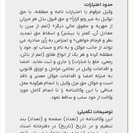
حدود اختیارات:
وکیل مرقوم با اختیارات تامه و مطلقه، با حق
توکیل به غیر ولو کراراً> و حق قبول بذل هر میزان
از مهریه و حقوق مالی دیگر> (اعم از عین یا
معادل آن، کمتر یا بیشتر) و اسقاط حق تجدید
نظر و فرجام خواهی> و اعتراض به رأی صادره، می
تواند از جانب موکل و به نام و حساب او، خود را
مطلقه کرده و هر یک از انواع طلاق (اعم از بائن،
رجعی، خلع یا مبارات) را جاری و ثبت نماید. امضا
و اقدامات وکیل در تمامی مراحل و اوراق قانونی
به منزله امضا و اقدامات موکل معتبر و نافذ
است و موکل حق عزل وکیل یا انجام هرگونه عمل
منافی با این وکالتنامه را تا انجام کامل مورد
وکالت از خود سلب و ساقط نمود.
توضیحات تکمیلی:
این وکالتنامه در (تعداد) صفحه و (تعداد) بند
تنظیم و در تاریخ (تاریخ) در دفترخانه اسناد