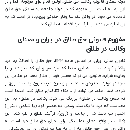
درک معنای قانونی وکالت حق طلاق، اولین قدم برای هرگونه اقدام در
این زمینه است. این مفهوم که در عرف جامعه به سادگی حق طلاق
نامیده می شود، در واقع یک سازوکار حقوقی پیچیده تر است که به
زن اجازه می دهد از طرف مرد اقدام به طلاق کند.
مفهوم قانونی حق طلاق در ایران و معنای
وکالت در طلاق
قانون مدنی ایران، بر اساس ماده ۱۱۳۳، حق طلاق را اصالتاً به مرد
واگذار کرده است. به این معنا که مرد هر زمان که بخواهد و با
رعایت شرایط قانونی، می تواند همسر خود را طلاق دهد. در مقابل، زن
تنها در موارد محدودی مانند عسر و حرج، غیبت زوج، یا تخلف زوج از
شروط ضمن عقد، می تواند از دادگاه تقاضای طلاق کند. اینجا است
که نقش وکالت در طلاق> پررنگ می شود. وکالت در طلاق> به این
معناست که مرد، با یک سند رسمی، به همسر خود (یا شخص دیگری)
اختیار می دهد که از جانب او (زوج)، فرآیند طلاق را طی کند. این
وکالت، در واقع اعطای نمایندگی برای اجرای حق طلاق مرد است، نه
واگذاری اصل حق طلاق به زن. به عبارت دیگر، زن به نمایندگی از