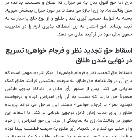
درج «با حق قبول بذل به هر میزان که صلاح و مصلحت بداند» در
متن وکالتنامه، به زن اجازه می دهد تا در مورد میزان بخشش مهریه،
بسته به شرایط، تصمیم گیری کند و طلاق را از نوع خلع یا مبارات به
ثبت برساند. این اختیار به زن انعطاف پذیری لازم را در مدیریت
حقوق مالی خود در فرآیند طلاق می دهد.
اسقاط حق تجدید نظر و فرجام خواهی؛ تسریع
در نهایی شدن طلاق
«اسقاط حق تجدید نظر و فرجام خواهی» از دیگر شروط مهمی است که
درج آن در وکالتنامه حق طلاق، به سرعت بخشیدن فرآیند طلاق کمک
شایانی می کند. پس از صدور رأی طلاق در دادگاه بدوی، طرفین
معمولاً حق دارند که نسبت به آن رأی اعتراض کرده و درخواست
تجدید نظر> یا فرجام خواهی> دهند. این مراحل می تواند پرونده
طلاق را برای مدت زمان قابل توجهی طولانی تر کند. با اسقاط این
حقوق در وکالتنامه، زن به نمایندگی از مرد، این حق اعتراض را از خود
و او سلب می کند و در نتیجه، رأی طلاق به سرعت قطعیت پیدا کرده
و قابل اجرا می شود. این شرط به معنای واقعی کلمه، «تسریع در