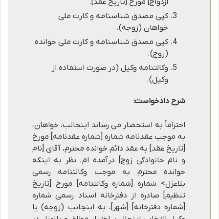
ازدواج] مورخ [تاریخ عقد].
کپی مصدق شناسنامه و کارت ملی
خواهان (زوجه).
کپی مصدق شناسنامه و کارت ملی خوانده
(زوج).
وکالتنامه وکیل (در صورت استفاده از
وکیل).
شرح دادخواست:
احتراماً به استحضار می رساند اینجانب، خواهان،
به موجب عقدنامه شماره [شماره عقدنامه] مورخ
[تاریخ عقد] به عقد دائم خوانده محترم، آقای [نام
و نام خانوادگی زوج] درآمده ام. نظر به اینکه
خوانده محترم به موجب وکالتنامه رسمی
بلاعزل> شماره [شماره وکالتنامه] مورخ [تاریخ
تنظیم] صادره از دفترخانه اسناد رسمی شماره
[شماره دفترخانه] [شهر]، به اینجانب (زوجه) یا
وکیل انتخابی اینجانب، اختیار مطلق و بلاعزل در