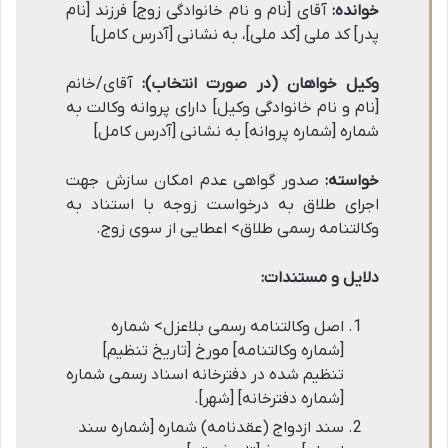
خوانده:
آقای [نام و نام خانوادگی زوج] فرزند [نام
پدر] کد ملی [کد ملی]، به نشانی [آدرس کامل]
وکیل خواهان (در صورت انتخاب):
آقای/خانم
[نام و نام خانوادگی وکیل] دارای پروانه وکالت به
شماره [شماره پروانه] به نشانی [آدرس کامل]
خواسته:
صدور گواهی عدم امکان سازش جهت
اجرای طلاق به درخواست زوجه با استناد به
وکالتنامه رسمی طلاق> اعطایی از سوی زوج.
دلایل و مستندات:
اصل وکالتنامه رسمی بلاعزل> شماره
[شماره وکالتنامه] مورخ [تاریخ تنظیم]
تنظیم شده در دفترخانه اسناد رسمی شماره
[شماره دفترخانه] [شهر].
سند ازدواج (عقدنامه) شماره [شماره سند