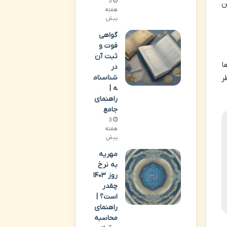
3
ن
هفته
پیش
گواهی
فوت و
ثبت آن
ا
در
ر
شناسنام
ه |
راهنمای
جامع
3
هفته
پیش
مهریه
به نرخ
روز ۱۴۰۳
چقدر
است؟ |
راهنمای
محاسبه