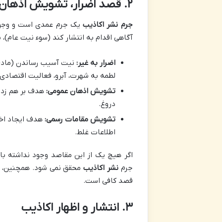
۲. قصد اضرار، تشویش اذهان عمومی یا مقامات رسمی (سوء نیت خاص)
جرم نشر اکاذیب
یک جرم عمدی است و وجود «
آگاهی اقدام به انتشار کند (سوء نیت عام)،
اضرار به غیر:
نیت آسیب رساندن (مادی
لطمه به شهرت، آبرو، فعالیت اقتصادی
تشویش اذهان عمومی:
هدف بر هم زدن 
دروغ.
تشویش مقامات رسمی:
هدف ایجاد اختل
اطلاعات غلط.
اگر هیچ یک از این مقاصد وجود نداشته با
جرم
نشر اکاذیب
محقق نمی شود. همچنین، ب
قصد کافی است.
۳. انتشار و اظهار اکاذیب