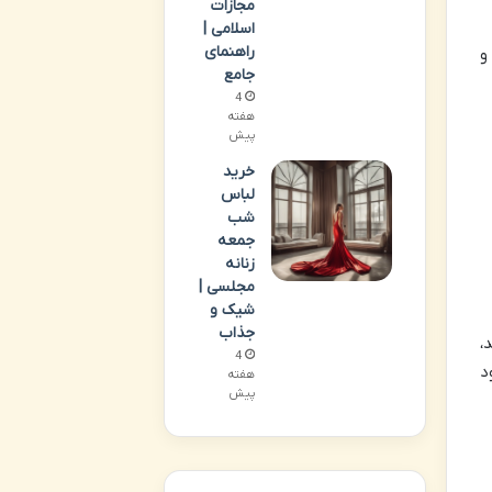
مجازات
اسلامی |
راهنمای
و
جامع
4
هفته
پیش
خرید
لباس
شب
جمعه
زنانه
مجلسی |
شیک و
جذاب
،
4
د
هفته
پیش