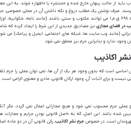
اید از حالت پنهان خارج شده و «منتشر» یا «اظهار» شوند. به این معن
ن برسند. صرف نوشتن یک مطلب دروغ و نگه داشتن آن در محلی خصوصی، جر
محسوب نمی شود. وسایل انتشار طبق ماده ۶۹۸ ق.م.ا می توانند مکتوب و سنتی باشند (مانند نامه، شکواییه، اور
یب در فضای مجازی
نیز مصادیق جدیدی از این شرط را ایجاد کرده که شام
ابراتی (مانند وب سایت ها، شبکه های اجتماعی، ایمیل و پیامک) می شود
وجود ندارد و بنابراین جرم نیز محقق نمی شود.
نشر اکاذیب
ن اساسی است که بدون وجود هر یک از آن ها، نمی توان عملی را جرم تلق
ی نیست و برای اثبات آن، وجود ارکان قانونی، مادی و معنوی الزامی است.
چ عملی جرم محسوب نمی شود و هیچ مجازاتی اعمال نمی گردد، مگر آنک
عیین شده باشد. این اصل، که به «اصل قانونی بودن جرایم و مجازات ها
شهروندان است. در خصوص
جرم نشر اکاذیب
، رکن قانونی آن در دو ماده اصل