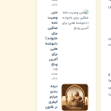
پیش
ص
متن
وصیت
نامه
غمگین
برای
ن
خانواده |
دلنوشته
ت
هایی
برای
آخرین
وداع
4
و
هفته
پیش
ا
درجه
ن
بندی
،
جرایم
کیفری
در قانون