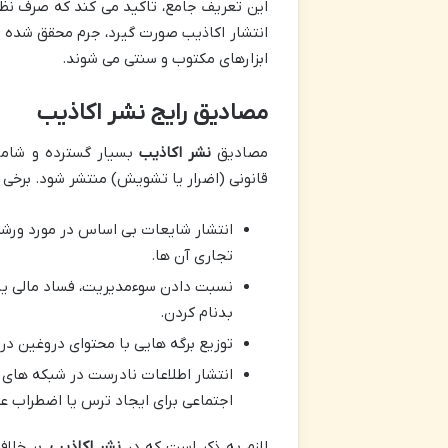
این تعریف جامع، تاکید می کند که صرف نظر
انتشار اکاذیب صورت گیرد، جرم محقق شده 
ابزارهای مکتوب و سنتی می شوند.
مصادیق رایج نشر اکاذیب
مصادیق
نشر اکاذیب
بسیار گسترده و شامل
قانونی (اضرار یا تشویش) منتشر شود. برخی ا
انتشار شایعات بی اساس در مورد ورش
تجاری آن ها.
نسبت دادن سوءمدیریت، فساد مالی یا ا
بدنام کردن.
توزیع برگه هایی با محتوای دروغین در 
انتشار اطلاعات نادرست در شبکه های
اجتماعی برای ایجاد ترس یا اضطراب ع
لازم به ذکر است که در
نشر اکاذیب
، بر خل