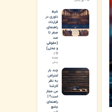
شرط
داوری در
قرارداد:
راهنمای
صفر تا
صد
(حقوقی
و عملی)
2
هفته
پیش
چند بار
اعتراض
به نظر
کارشنا
س مجاز
است؟ |
راهنمای
جامع