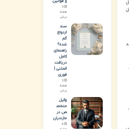
و قوانین
ل
3
ل
هفته
پیش
سند
ازدواج
گم
د
شده؟
راهنمای
کامل
دریافت
المثنی |
فوری
3
هفته
پیش
وکیل
متخص
ص در
مازندران
4
؛
هفته