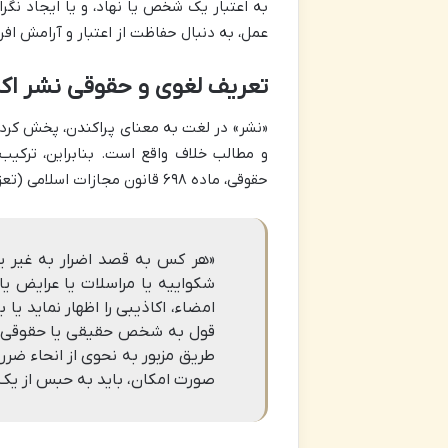
به اعتبار یک شخص یا نهاد، و یا ایجاد نگرا
عمل، به دنبال حفاظت از اعتبار و آرامش افر
تعریف لغوی و حقوقی نشر اک
«نشر» در لغت به معنای پراکندن، پخش کرد
و مطالب خلاف واقع است. بنابراین، ترکیب
حقوقی، ماده ۶۹۸ قانون مجازات اسلامی (تعزیرات) به طور صریح به این جرم پرداخته است:
«هر کس به قصد اضرار به غیر ی
شکواییه یا مراسلات یا عرایض یا
امضاء، اکاذیبی را اظهار نماید یا 
قول به شخص حقیقی یا حقوقی یا م
طریق مزبور به نحوی از انحاء ضرر 
صورت امکان، باید به حبس از یک ماه تا یک س