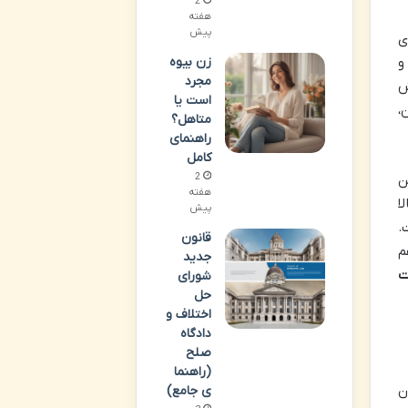
2
هفته
پیش
ی
و
زن بیوه
مجرد
ش
است یا
،
متاهل؟
راهنمای
کامل
2
ن
هفته
ا
پیش
.
قانون
م
جدید
ت
شورای
حل
اختلاف و
دادگاه
صلح
(راهنما
ن
ی جامع)