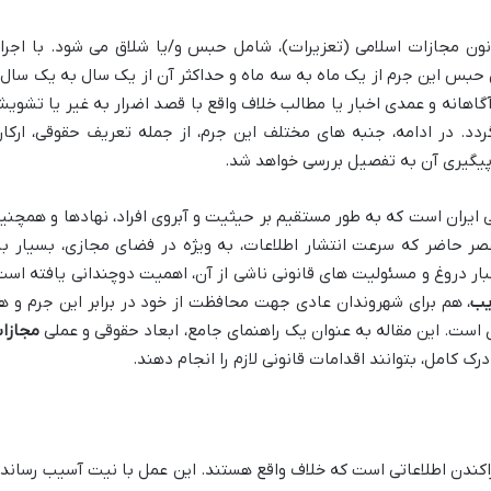
ساس ماده ۶۹۸ قانون مجازات اسلامی (تعزیرات)، شامل حبس و/یا شلاق می شود. با اجرا
س این جرم از یک ماه به سه ماه و حداکثر آن از یک سال به یک سال 
آگاهانه و عمدی اخبار یا مطالب خلاف واقع با قصد اضرار به غیر یا تشوی
دد. در ادامه، جنبه های مختلف این جرم، از جمله تعریف حقوقی، ارکان
 پیگیری آن به تفصیل بررسی خواهد شد.
ی ایران است که به طور مستقیم بر حیثیت و آبروی افراد، نهادها و همچنی
صر حاضر که سرعت انتشار اطلاعات، به ویژه در فضای مجازی، بسیار بال
ار دروغ و مسئولیت های قانونی ناشی از آن، اهمیت دوچندانی یافته است
یب
، هم برای شهروندان عادی جهت محافظت از خود در برابر این جرم و ه
ی است. این مقاله به عنوان یک راهنمای جامع، ابعاد حقوقی و عملی
مجازا
رک کامل، بتوانند اقدامات قانونی لازم را انجام دهند.
راکندن اطلاعاتی است که خلاف واقع هستند. این عمل با نیت آسیب رساند