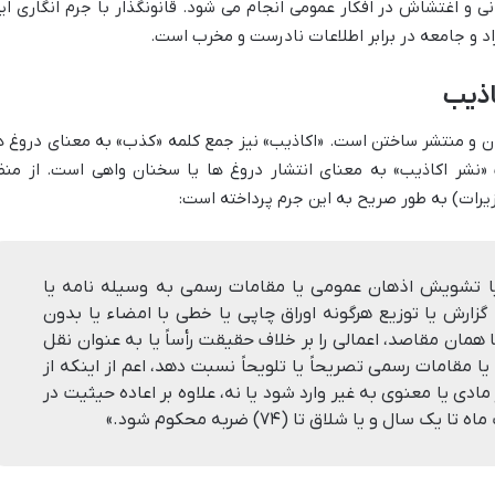
نی و اغتشاش در افکار عمومی انجام می شود. قانونگذار با جرم انگاری ای
اد و جامعه در برابر اطلاعات نادرست و مخرب است.
اذیب
ن و منتشر ساختن است. «اکاذیب» نیز جمع کلمه «کذب» به معنای دروغ ه
 «نشر اکاذیب» به معنای انتشار دروغ ها یا سخنان واهی است. از منظ
ا تشویش اذهان عمومی یا مقامات رسمی به وسیله نامه یا
 گزارش یا توزیع هرگونه اوراق چاپی یا خطی با امضاء یا بدون
با همان مقاصد، اعمالی را بر خلاف حقیقت رأساً یا به عنوان نقل
قامات رسمی تصریحاً یا تلویحاً نسبت دهد، اعم از اینکه از
مادی یا معنوی به غیر وارد شود یا نه، علاوه بر اعاده حیثیت در
ال و یا شلاق تا (۷۴) ضربه محکوم شود.»