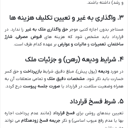
و رشد) داشته باشند.
۳. واگذاری به غیر و تعیین تکلیف هزینه ها
مستاجر بدون اجازه کتبی موجر
حق واگذاری ملک به غیر
را ندارد. در
قرارداد باید مشخص شود که هزینه های
قبوض مصرفی
،
شارژ
ساختمان
،
تعمیرات
و
مالیات و عوارض
بر عهده کدام طرف است.
۴. شرایط ودیعه (رهن) و جزئیات ملک
در مورد
ودیعه
(پول پیش)، مبلغ دقیق، شرایط
بازپرداخت
و حق کسر
خسارت باید ذکر شود.
مشخصات دقیق ملک
و تمامی متعلقات آن به
همراه وضعیت سلامت، در قرارداد یا
صورت جلسه پیوست
درج گردد.
۵. شرط فسخ قرارداد
تعیین بندهای روشن برای
فسخ قرارداد
(مانند عدم پرداخت اجاره
بها یا عدم رفع عیوب اساسی) و ذکر
جریمه فسخ زودهنگام
می تواند