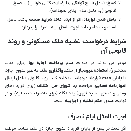
فسخ:
شامل فسخ توافقی (با رضایت کتبی طرفین) یا فسخ
قانونی (به دلیل عدم ایفای تعهدات).
باطل شدن قرارداد:
اگر از ابتدا فاقد
شرایط صحت
باشد، باطل
است و مستاجر باید
اجرت المثل
ایام تصرف را بپردازد.
شرایط درخواست تخلیه ملک مسکونی و روند
قانونی آن
موجر می تواند در صورت
عدم پرداخت اجاره بها
(برای مدت
مشخص)،
استفاده غیرمجاز
از ملک،
واگذاری ملک به غیر
بدون اجازه،
یا
پایان مدت قرارداد
درخواست تخلیه کند. روند قانونی شامل
ارسال
اظهارنامه قضایی
، مراجعه به
شورای حل اختلاف
(برای قراردادهای
رسمی و دستور تخلیه فوری) یا
دادگاه
(برای دادخواست تخلیه)، و در
نهایت
صدور حکم تخلیه و اجراییه
است.
اجرت المثل ایام تصرف
اگر مستاجر پس از پایان قرارداد بدون اجازه در ملک بماند، موظف