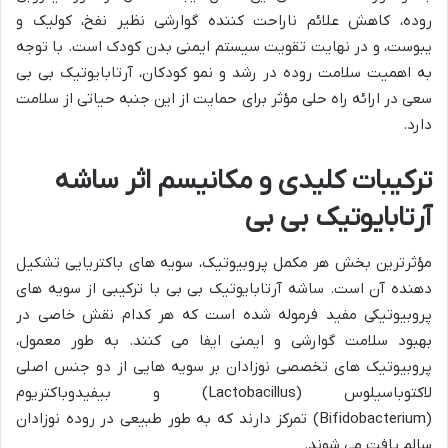
روده، کاهش علائم ناراحت کننده گوارشی نظیر نفخ، کولیک و
یبوست، و در نهایت تقویت سیستم ایمنی بدن کودک است. با توجه
به اهمیت سلامت روده در رشد و نمو کودکان، آرتابایوتیک بی بی
سعی در ارائه راه حلی مؤثر برای حمایت از این جنبه حیاتی از سلامت
دارد.
ترکیبات کلیدی و مکانیسم اثر ساشه
آرتابایوتیک بی بی
مؤثرترین بخش هر مکمل پروبیوتیک، سویه های باکتریایی تشکیل
دهنده آن است. ساشه آرتابایوتیک بی بی با ترکیبی از سویه های
پروبیوتیکی مفید فرموله شده است که هر کدام نقش خاصی در
بهبود سلامت گوارشی و ایمنی ایفا می کنند. به طور معمول،
پروبیوتیک های تخصصی نوزادان بر سویه هایی از دو جنس اصلی
لاکتوباسیلوس (Lactobacillus) و بیفیدوباکتریوم
(Bifidobacterium) تمرکز دارند که به طور طبیعی در روده نوزادان
سالم یافت می شوند.