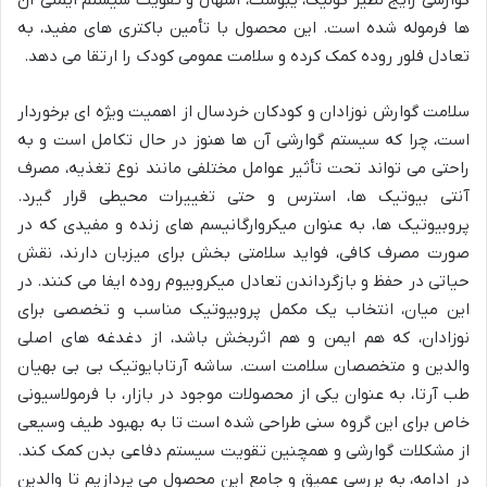
گوارشی رایج نظیر کولیک، یبوست، اسهال و تقویت سیستم ایمنی آن
ها فرموله شده است. این محصول با تأمین باکتری های مفید، به
تعادل فلور روده کمک کرده و سلامت عمومی کودک را ارتقا می دهد.
سلامت گوارش نوزادان و کودکان خردسال از اهمیت ویژه ای برخوردار
است، چرا که سیستم گوارشی آن ها هنوز در حال تکامل است و به
راحتی می تواند تحت تأثیر عوامل مختلفی مانند نوع تغذیه، مصرف
آنتی بیوتیک ها، استرس و حتی تغییرات محیطی قرار گیرد.
پروبیوتیک ها، به عنوان میکروارگانیسم های زنده و مفیدی که در
صورت مصرف کافی، فواید سلامتی بخش برای میزبان دارند، نقش
حیاتی در حفظ و بازگرداندن تعادل میکروبیوم روده ایفا می کنند. در
این میان، انتخاب یک مکمل پروبیوتیک مناسب و تخصصی برای
نوزادان، که هم ایمن و هم اثربخش باشد، از دغدغه های اصلی
والدین و متخصصان سلامت است. ساشه آرتابایوتیک بی بی بهیان
طب آرتا، به عنوان یکی از محصولات موجود در بازار، با فرمولاسیونی
خاص برای این گروه سنی طراحی شده است تا به بهبود طیف وسیعی
از مشکلات گوارشی و همچنین تقویت سیستم دفاعی بدن کمک کند.
در ادامه، به بررسی عمیق و جامع این محصول می پردازیم تا والدین