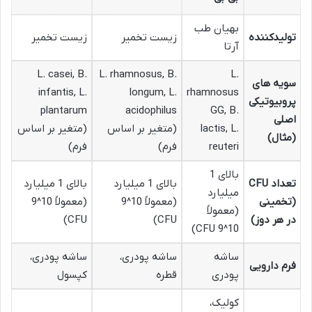
بهیان طب
تولیدکننده
زیست تخمیر
زیست تخمیر
آرتا
L. casei, B.
L. rhamnosus, B.
L.
سویه های
infantis, L.
longum, L.
rhamnosus
پروبیوتیکی
plantarum
acidophilus
GG, B.
اصلی
lactis, L.
(متغیر بر اساس
(متغیر بر اساس
(مثال)
reuteri
فرم)
فرم)
بالای 1
تعداد CFU
بالای 1 میلیارد
بالای 1 میلیارد
میلیارد
(تخمینی
(معمولاً 10^9
(معمولاً 10^9
(معمولاً
در هر دوز)
CFU)
CFU)
10^9 CFU)
ساشه
ساشه پودری،
ساشه پودری،
فرم دارویی
پودری
قطره
کپسول
کولیک،