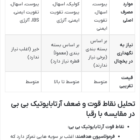
موارد
یبوست،
کولیک، اسهال،
یبوست، اسهال،
مصرف
اسهال،
یبوست، تقویت
تقویت ایمنی،
اصلی
تقویت
ایمنی، آلرژی
IBS، آلرژی
ایمنی
بر اساس
نیاز به
بر اساس بسته
بسته بندی
خیر (اغلب نیاز
نگهداری
بندی (معمولاً
(برخی نیاز
ندارد)
در یخچال
قطره نیاز دارد)
ندارند)
قیمت
متوسط
متوسط تا بالا
متوسط
تقریبی
تحلیل نقاط قوت و ضعف آرتابایوتیک بی بی
در مقایسه با رقبا
نقاط قوت آرتابایوتیک بی بی:
فرمولاسیون هدفمند:
اغلب بر سویه هایی تمرکز دارد که