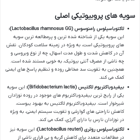
سویه های پروبیوتیکی اصلی
لاکتوباسیلوس رامنوسوس (Lactobacillus rhamnosus GG):
این سویه یکی از شناخته شده ترین و پرمطالعه ترین سویه
های پروبیوتیکی است، به ویژه در زمینه سلامت کودکان. نقش
آن در کاهش شدت و طول مدت اسهال، چه از نوع ویروسی و
چه ناشی از مصرف آنتی بیوتیک، به خوبی مستند شده است.
همچنین به تقویت سد مخاطی روده و تنظیم پاسخ های ایمنی
کمک می کند.
بیفیدوباکتریوم لاکتیس (Bifidobacterium lactis):
این سویه
یکی از رایج ترین بیفیدوباکتریوم های موجود در روده نوزادان
شیرخوار است. بیفیدوباکتریوم لاکتیس به بهبود یبوست،
کاهش ناراحتی های گوارشی و تقویت سیستم ایمنی، به ویژه
در نوزادان نارس یا دارای آلرژی، کمک می کند.
لاکتوباسیلوس روتری (Lactobacillus reuteri):
این سویه نیز
در مطالعات متعدد برای کاهش گریه و بی قراری ناشی از