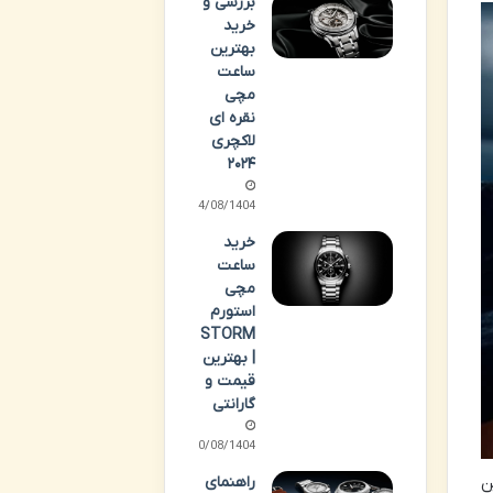
بررسی و
خرید
بهترین
ساعت
مچی
نقره ای
لاکچری
۲۰۲۴
14/08/1404
خرید
ساعت
مچی
استورم
STORM
| بهترین
قیمت و
گارانتی
10/08/1404
راهنمای
ن