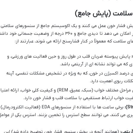
 سلامت (پایش جامع)
یش فشار خون عمل می کنند و یک اکوسیستم جامع از سنسورهای سلامتی ر
در خود جای داده اند. این یکپارچگی، به کاربر امکان می دهد تا دیدی جامع و ۳۶۰ درجه از وضعیت جسمانی خود د
ی سلامت که معمولاً در کنار فشارسنج ارائه می شوند، عبارتند از:
پایش پیوسته ضربان قلب در طول روز و حین فعالیت های ورزشی، و
که می تواند نشانه ای از آریتمی باشد.
ی درصد اکسیژن در خون، که به ویژه در تشخیص مشکلات تنفسی، آپنه
لات ریوی اهمیت دارد.
تحلیل مراحل مختلف خواب (سبک، عمیق، REM) و کیفیت کلی خواب، ارائه امتیا
یفیت خواب ارتباط مستقیمی با سلامت قلب و فشار خون دارد.
برخی ساعت ها با استفاده از سنسورهای EDA (فعالیت الکترودرمال)
یری می کنند، می توانند سطح استرس را تخمین بزنند. استرس یکی از عوامل
(همانند آنچه در بخش سنسور فشار خون توضیح داده شد) این