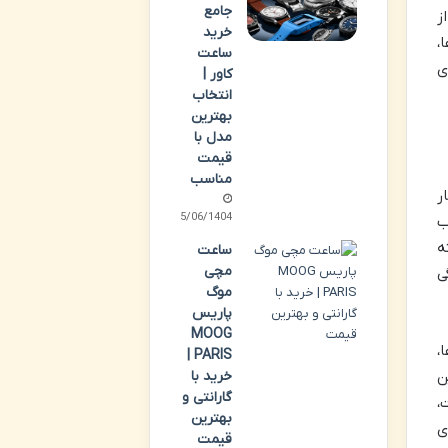
جامع
ز
خرید
،
ساعت
ی
کاور |
انتخاب
بهترین
مدل با
قیمت
مناسب
ر
25/06/1404
ب
ه
ساعت
مچی
ی
موگ
پاریس
MOOG
،
PARIS |
خرید با
ن
گارانتی و
،
بهترین
ی
قیمت