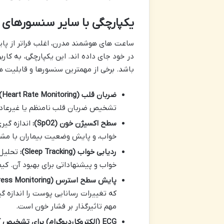
یکپارچگی با سایر سنسورهای
ساعت های هوشمند مدرن، اغلب فراتر از پا
باشد. برخی از مهمترین سنسورها و قابلیت ها
ضربان قلب (Heart Rate Monitoring):
تشخیص ضربان قلب نامنظم یا غیرعادی 
سطح اکسیژن خون (SpO2):
اندازه گیر
خواب، و پایش وضعیت بیماران با مشک
ردیابی خواب (Sleep Tracking):
خواب و پیشنهاداتی برای بهبود آن. ک
پایش سطح استرس (Stress Monitoring):
که تغییرات رسانایی پوست را اندازه گ
مهم تاثیرگذار بر فشار خون است.
ECG (الکتروکاردیوگرام) برای تشخیص آریتمی: