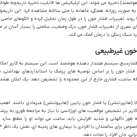
وشمند) ذخیره می شوند. این اپلیکیشن ها قابلیت ذخیره تاریخچه طولان
 به صورت روزانه، هفتگی، ماهانه یا حتی سالانه مشاهده کرد. این تاریخچ
 روند تغییرات فشار خون را در طول زمان تحلیل کرده و الگوهای خاصی ر
ای بصری از تغییرات فشار خون، درک وضعیت سلامتی را بسیار آسان تر م
رد سبک زندگی یا درمان کمک می کند.
ون غیرطبیعی
فشارسنج، سیستم هشدار دهنده هوشمند است. این سیستم به کاربر امکا
 فشار خون را بر اساس توصیه های پزشک یا استانداردهای بهداشتی، د
ه ساعت، فشاری خارج از این محدوده را تشخیص دهد، یک اعلان هشدا
لا (هایپرتنشن) یا فشار خون پایین (هایپوتنشن) غیرعادی باشند. اهمی
کاربر در تشخیص موقعیت های اورژانسی یا نیاز به مراجعه فوری به پزش
ه طور ناگهانی و شدید افزایش یابد، ساعت می تواند او را مطلع سازد ت
اقدامات لازم را انجام دهد. این قابلیت، ب
رانی، جان افراد را نجات دهد.