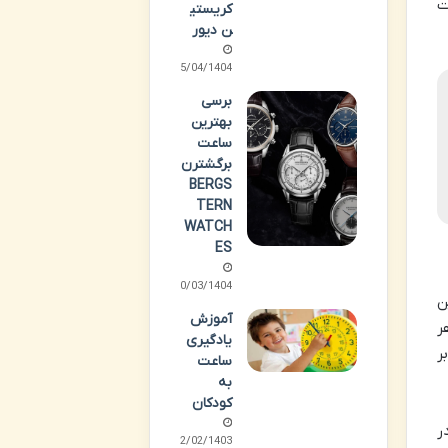
ت
کریستی
ن دیور
25/04/1404
برسی
بهترین
ساعت
برگشترن
BERGS
TERN
WATCH
ES
20/03/1404
ن
آموزش
ر
یادگیری
ر
ساعت
به
کودکان
ر
12/02/1403