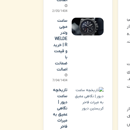
اصالت
02/05/1404
هی
ساعت
ر
مچی
ولدر
ه
WELDE
،
R | خرید
و قیمت
با
ضمانت
ECG فعالیت
اصالت
ی
حاسبه کند.
27/04/1404
ت
تاریخچه
ساعت
دیور |
نگاهی
ر
عمیق به
ی کوچک
میراث
ش
فاخر