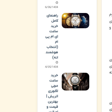
06/06/1404
م
راهنمای
کامل
ی
خرید
و
ساعت
ای ام پی
ام
(انتخاب
هوشمند
انه)
ی
ی
14/05/1404
ه
خرید
ساعت
مچی
لاکچری
اتریش |
بهترین
ی
قیمت و
ی