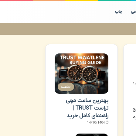
حی
چاپ
ساعت
بهترین ساعت مچی
تراست TRUST |
چ
راهنمای کامل خرید
م
14/10/1404