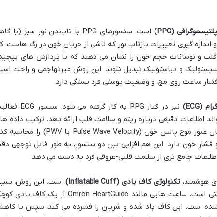
لتیسموگرافی (PPG)
است. سنسورهای PPG با تاباندن نور سبز (یا گا
ندازه گیری تغییرات بازتاب نور که ناشی از جریان خون در رگ هاست، کا
ن قلب و نوسانات حجم خون را نشان می دهند که با پردازش های پیچید
 سیستولیک و دیاستولیک تبدیل شوند. این روش غیرتهاجمی و راحت است
فشار ساعت روی مچ، و وضعیت پوستی فرد بستگی دارد.
م (ECG)
نیز در کنار PPG به کار گرفته می شود. سنسور 
واند اطلاعات دقیقی درباره ریتم و سلامت قلب ارائه دهد. ترکیب داده ها
PPG و ECG به ساعت اجازه می دهد تا زمان عبور موج پالس خون (Pulse Wave Velocity یا PWV) را م
 و فشار خون دارد. این هم افزایی بین دو سنسور، به طور قابل توجهی دق
 اطلاعات جامع تری از سلامت قلبی-عروقی فرد به دست می دهد.
ای هوشمند،
تکنولوژی کاف بادی (Inflatable Cuff)
است. این روش، بسیا
نزدیک به عملکرد فشارسنج های بازویی سنتی است. ساعت هایی مانند Omron HeartGuide از یک کاف باد
شده است. این کاف باد شده و شریان را فشرده می کند، سپس با کاه