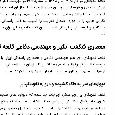
قلعه قمچقای در تاریخ ۴ آبان
ارزش تاریخی و فرهنگی والای این بنا و لزوم حفاظت از آن است. با ا
قمچقای نیز با چالش هایی مواجه است. یکی از مهم ترین این چالش
نگرانی هایی را در مورد احتمال تخریب یا آسیب به آثار باستانی
باستانی، وظیفه ملی و فرهنگی است تا این گنجینه بی نظیر برای نس
کند.
معماری شگفت انگیز و مهندسی دفاعی قلعه 
قلعه قمچقای، اوج هنر مهندسی دفاعی و معماری باستانی ایران را ب
هوشمندانه از توپوگرافی طبیعی منطقه و تلفیق آن با سازه های دست
از هزاران سال، همچنان عظمت و پایداری خود را حفظ کرده است.
دیوارهای سر به فلک کشیده و دروازه نفوذناپذیر
قلعه قمچقای بر روی صخره ای بلند بنا شده که دیواره های طبی
شرق) به ارتفاع ۲۰۰ متر از جنس سنگ لاشه با ملات آ
دیوارهای طبیعی، عملاً قلعه را از این سه جهت غیرقابل دسترسی می 
طولانی در سمت شمالی است که با دشواری فراوان، تنها یک نفر می ت