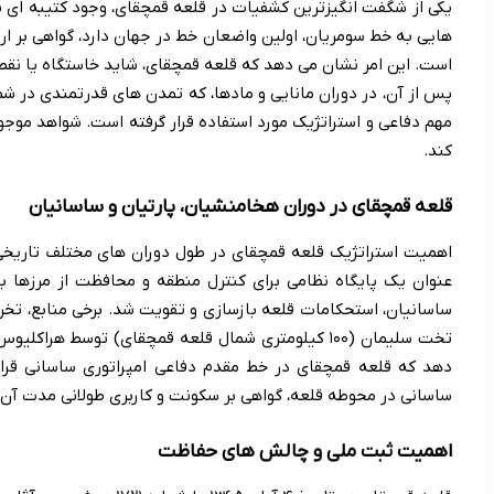
یکی از شگفت انگیزترین کشفیات در قلعه قمچقای، وجود کتیبه ای 
هایی به خط سومریان، اولین واضعان خط در جهان دارد، گواهی بر ار
است. این امر نشان می دهد که قلعه قمچقای، شاید خاستگاه یا نقطه
پس از آن، در دوران مانایی و مادها، که تمدن های قدرتمندی در شم
مهم دفاعی و استراتژیک مورد استفاده قرار گرفته است. شواهد موجود
کند.
قلعه قمچقای در دوران هخامنشیان، پارتیان و ساسانیان
اهمیت استراتژیک قلعه قمچقای در طول دوران های مختلف تاریخی
عنوان یک پایگاه نظامی برای کنترل منطقه و محافظت از مرزها به
ساسانیان، استحکامات قلعه بازسازی و تقویت شد. برخی منابع، تخ
تخت سلیمان (۱۰۰ کیلومتری شمال قلعه قمچقای) توسط هرا
دهد که قلعه قمچقای در خط مقدم دفاعی امپراتوری ساسانی قرا
ساسانی در محوطه قلعه، گواهی بر سکونت و کاربری طولانی مدت آن 
اهمیت ثبت ملی و چالش های حفاظت