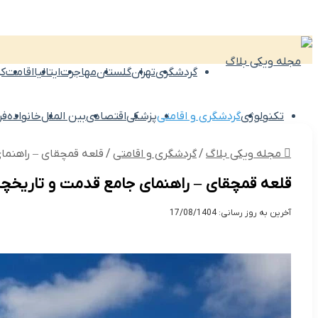
گردشگری
تهران
گلستان
مهاجرت
ایتالیا
اقامت
کر
تکنولوژی
گردشگری و اقامتی
پزشکی
اقتصادی
بین الملل
خانواده
فر
مجله ویکی بلاگ
/
گردشگری و اقامتی
/
قلعه قمچقای – راهنما
قلعه قمچقای – راهنمای جامع قدمت و تاریخچ
آخرین به روز رسانی: 17/08/1404