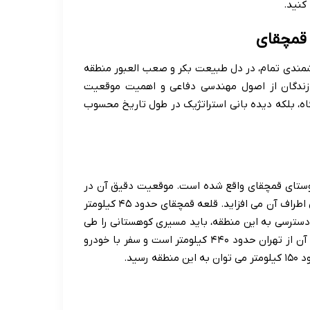
کنید.
 قمچقای
شمندی تمام، در دل طبیعت بکر و صعب العبور منطقه
ازندگان از اصول مهندسی دفاعی و اهمیت موقعیت
اه، بلکه دیده بانی استراتژیک در طول تاریخ محسوب
 روستای قمچقای واقع شده است. موقعیت دقیق آن در
داخل منطقه حفاظت شده بیجار قرار دارد که به زیبایی های طبیعی اطراف آن می افزاید. قلعه قمچقای حدود ۴۵ کیلومتر
اصله دارد. برای دسترسی به این منطقه، باید مسیری کوهستانی را طی
کرد که خود به دشواری های فتح قلعه در گذشته می افزاید. فاصله آن از تهران حدود ۴۴۰ کیلومتر است و سفر با خودرو