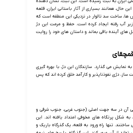
 ۱۳۶۵ با شماره ۱۷۲۱ در فهرست آثار ملی ایران به ثبت رسیده است. این ثبت، نشان دهنده
ین حال، همانند بسیاری از آثار باستانی ایران، قلعه
 ها، ساخت سد تالوار در نزدیکی این منطقه است که
 زیر آب رفته ایجاد کرده است. حفظ و مرمت این دژ
ل های آینده باقی بماند و داستان های خود را روایت
قمچقای
ه نمایش می گذارد. سازندگان این دژ، با بهره گیری
 ساز، دژی نفوذناپذیر و کارآمد خلق کرده اند که پس
عی آن در سه جهت اصلی (جنوب غربی، جنوب شرقی و
هک و گچ، به شکل پرتگاه های مخوفی امتداد یافته اند. این
ساختند. تنها راه ورود به قلعه، یک گذرگاه باریک و
واند از آن عبور کند. این گذرگاه، با برج های نیمه