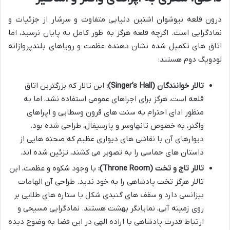
درون قلعه نیوشوان اشتین دنیایی متفاوت و سرشار از جزئیات و
نمادگرایی است. اگرچه قلعه هرگز به طور کامل به پایان نرسید، اما
اتاق های تکمیل شده نشان دهنده عظمت و رویاهای بلندپروازانه
لودویگ دوم هستند:
تالار خوانندگان (Singer’s Hall):
این تالار که بزرگترین اتاق
قلعه است، هرگز برای اجراهای عمومی استفاده نشد، اما به
منظور ادای احترام به سنت های قرون وسطایی و اپراهای
واگنر، به خصوص تانهاوسر و پارسیفال، طراحی شده بود.
دیوارهای آن با نقاشی های دیواری عظیم که صحنه هایی از
داستان های حماسی را به تصویر می کشند، تزئین شده اند.
تالار تاج و تخت (Throne Room):
با وجود شکوه و عظمت، این
تالار هرگز تخت پادشاهی را به خود ندید. طراحی آن الهامات
بیزانسی دارد و سقف های گنبدی شکل با ستاره های طلایی بر
روی زمینه آبی، نمایانگر بهشت هستند. نمادگرایی مسیحی و
ارتباط قدرت پادشاهی با اراده الهی در این فضا به وضوح دیده