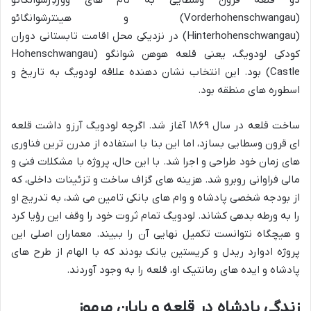
دو قلعه قرون وسطایی به نام های ووردِرشوانگائو
(Vorderhohenschwangau) و هینترشوانگائو
(Hinterhohenschwangau) در نزدیکی محل اقامت تابستانی دوران
کودکی لودویگ، یعنی قلعه هوهن شوانگو (Hohenschwangau
Castle) بود. این انتخاب نشان دهنده علاقه لودویگ به تاریخ و
اسطوره های منطقه بود.
ساخت قلعه در سال ۱۸۶۹ آغاز شد. اگرچه لودویگ آرزو داشت قلعه
ای قرون وسطایی بسازد، اما این بنا با استفاده از مدرن ترین فناوری
های زمان خود طراحی و اجرا شد. با این حال، پروژه با مشکلات فنی و
مالی فراوانی روبرو شد. هزینه های گزاف ساخت و تزئینات داخلی، که
از بودجه شخصی پادشاه و وام های بانکی تامین می شد، به تدریج او
را به ورطه بدهی کشاند. لودویگ تمام ثروت خود را وقف این رؤیا کرد
و هیچگاه نتوانست تکمیل نهایی آن را ببیند. معماران اصلی این
پروژه ادوارد ریدل و کریستین یانک بودند که با الهام از طرح های
پادشاه و ایده های رمانتیک او، قلعه را به وجود آوردند.
زندگی پادشاه در قلعه و پایان مرموز