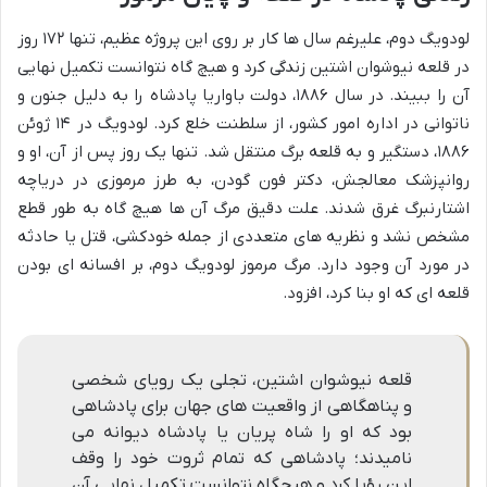
لودویگ دوم، علیرغم سال ها کار بر روی این پروژه عظیم، تنها ۱۷۲ روز
در قلعه نیوشوان اشتین زندگی کرد و هیچ گاه نتوانست تکمیل نهایی
آن را ببیند. در سال ۱۸۸۶، دولت باواریا پادشاه را به دلیل جنون و
ناتوانی در اداره امور کشور، از سلطنت خلع کرد. لودویگ در ۱۴ ژوئن
۱۸۸۶، دستگیر و به قلعه برگ منتقل شد. تنها یک روز پس از آن، او و
روانپزشک معالجش، دکتر فون گودن، به طرز مرموزی در دریاچه
اشتارنبرگ غرق شدند. علت دقیق مرگ آن ها هیچ گاه به طور قطع
مشخص نشد و نظریه های متعددی از جمله خودکشی، قتل یا حادثه
در مورد آن وجود دارد. مرگ مرموز لودویگ دوم، بر افسانه ای بودن
قلعه ای که او بنا کرد، افزود.
قلعه نیوشوان اشتین، تجلی یک رویای شخصی
و پناهگاهی از واقعیت های جهان برای پادشاهی
بود که او را شاه پریان یا پادشاه دیوانه می
نامیدند؛ پادشاهی که تمام ثروت خود را وقف
این رؤیا کرد و هیچگاه نتوانست تکمیل نهایی آن