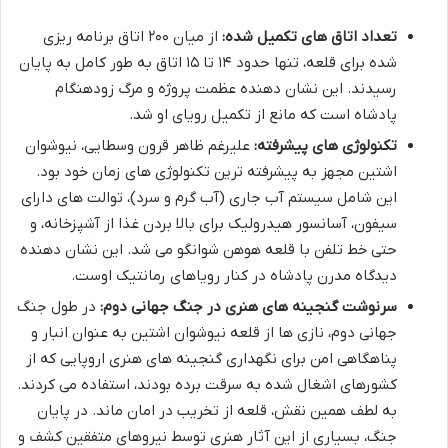
تعداد اتاق های تکمیل شده:
از میان ۲۰۰ اتاق برنامه ریزی
شده برای قلعه، تنها حدود ۱۴ تا ۱۵ اتاق به طور کامل به پایان
رسیدند. این نشان دهنده عظمت پروژه و مرگ زودهنگام
پادشاه است که مانع از تکمیل رویای او شد.
تکنولوژی های پیشرفته:
علیرغم ظاهر قرون وسطایی، نیوشوان
اشتین مجهز به پیشرفته ترین تکنولوژی های زمان خود بود.
این شامل سیستم آب جاری (آب گرم و سرد)، توالت های دارای
سیفون، آسانسور هیدرولیک برای بالا بردن غذا از آشپزخانه، و
حتی خط تلفن با قلعه هوهن شوانگو می شد. این نشان دهنده
دیدگاه مدرن پادشاه در کنار رویاهای رمانتیک اوست.
سرنوشت گنجینه های هنری در جنگ جهانی دوم:
در طول جنگ
جهانی دوم، نازی ها از قلعه نیوشوان اشتین به عنوان انبار و
پناهگاهی امن برای نگهداری گنجینه های هنری اروپایی که از
کشورهای اشغال شده به سرقت برده بودند، استفاده می کردند.
به لطف همین نقش، قلعه از تخریب در امان ماند. در پایان
جنگ، بسیاری از این آثار هنری توسط نیروهای متفقین کشف و