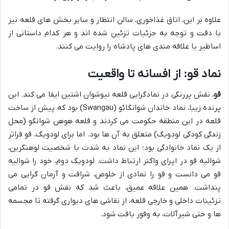
علاوه بر این، اتاق غذاخوری، سالن انتظار و سایر بخش های قلعه نیز
با دقت و توجه به جزئیات تزئین شده اند و هر کدام داستانی از
اساطیر یا علاقه مندی های پادشاه را روایت می کنند.
نماد قو: از افسانه تا واقعیت
قو
، نقش پررنگی در نمادگرایی قلعه نیوشوان اشتین ایفا می کند. این
پرنده زیبا، نماد خاندان شوانگائو (Swangau) بود که پیش از ساخت
قلعه در این منطقه حکومت می کردند و قلعه هوهن شوانگو (محل
زندگی کودکی لودویگ) متعلق به آن ها بود. اما برای لودویگ، قو فراتر
از یک نماد خانوادگی بود؛ این نماد به شدت با شخصیت لوهنگرین،
شوالیه قو در اپرای واگنر ارتباط داشت. لودویگ دوم، خود را شوالیه
قو می دانست و قو را نمادی از خلوص، شرافت و آرمان گرایی می
پنداشت. همین علاقه عمیق، باعث شد که نقش قو در تمامی
تزئینات داخلی و خارجی قلعه، از نقاشی های دیواری گرفته تا مجسمه
ها و حتی شیرآلات، به وفور یافت شود.