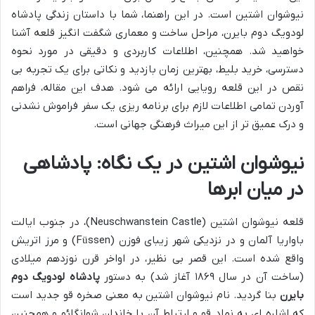
نیوشوان اشتین است. در این راهنما، شما با داستان زندگی پادشاه
لودویگ دوم بایرن، مراحل ساخت و معماری شگفت انگیز قلعه آشنا
خواهید شد. همچنین، اطلاعات کاربردی و دقیقی در مورد نحوه
دسترسی، خرید بلیط، بهترین زمان بازدید و نکاتی برای یک تجربه بی
نقص در این قلعه رویایی ارائه می شود. هدف این مقاله، فراهم
آوردن تمامی اطلاعات لازم برای برنامه ریزی یک سفر فراموش نشدنی
و درک عمیق تر از این میراث فرهنگی جهانی است.
نیوشوان اشتین در یک نگاه: پادشاهی
در میان ابرها
قلعه نیوشوان اشتین (Neuschwanstein Castle)، در جنوب ایالت
باواریا آلمان و در نزدیکی شهر زیبای فوزن (Füssen) و مرز اتریش
واقع شده است. این قصر بی نظیر، در اواخر قرن نوزدهم میلادی
(ساخت آن در سال ۱۸۶۹ آغاز شد) به دستور
پادشاه لودویگ دوم
بایرن
بنا گردید. نام نیوشوان اشتین به معنی صخره قو جدید است
که اشاره ای به نماد قو و ارتباط آن با خاندان شوانگائو و همچنین