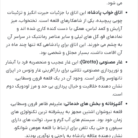
می شود.
اتاق خواب پادشاه:
این اتاق با جزئیات حیرت انگیز و تزئینات
چوبی پیچیده، یکی از شاهکارهای قلعه است. تختخواب، میز
آرایش و کمد لباس، همگی با دست کنده کاری شده اند و
نمادهای قو، گل های لیلی و سایر عناصر رمانتیک در سراسر آن
به چشم می خورند. این اتاق برای پادشاهی که تنها چند ماه در
آن اقامت داشت، بسیار مجلل و شخصی بود.
غار مصنوعی (Grotto):
این غار عجیب و منحصربه فرد با آبشار
و نورپردازی مصنوعی، تلاشی برای بازآفرینی غار ونوس در اپرای
تانهاوسر واگنر است. وجود آن در یک قلعه قرون وسطایی،
نشان دهنده خلاقیت و خیال پردازی بی حد و مرز لودویگ دوم
است.
آشپزخانه و بخش های خدماتی:
علیرغم ظاهر قرون وسطایی،
قلعه نیوشوان اشتین مجهز به پیشرفته ترین تکنولوژی های
زمان خود بود. سیستم های آب گرم و سرد، توالت های دارای
سیفون و حتی یک تلفن برای ارتباط با قلعه هوهن شوانگو،
نشان دهنده علاقه پادشاه به راحتی و نوآوری بودند.