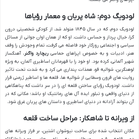
لودویگ دوم: شاه پریان و معمار رؤیاها
لودویگ دوم، که در سال ۱۸۴۵ متولد شد، از کودکی شخصیتی درون
گرا، خیال پرداز و حساس داشت. او که از همان اوان جوانی از مسائل
سیاسی و اجتماعی روزگار خود فاصله می گرفت، تمام وجودش را وقف
هنر، ادبیات و به خصوص اپراهای حماسی
ریچارد واگنر
، آهنگساز
شهیر آلمانی، کرده بود. او خود را با قهرمانان اساطیری آلمان، به ویژه
لوهنگرین، شوالیه قو، همذات پنداری می کرد و به شدت تحت تاثیر
روایت های قرون وسطایی از شوالیه ها، قلعه ها و اساطیر ژرمنی قرار
داشت. لودویگ رؤیای ساختن قلعه ای را در سر داشت که پناهگاهی
از دنیای واقعی و تبلور ایده آل های رمانتیک او باشد؛ مکانی که در
آن بتواند آزادانه در دنیای اساطیری و داستان های پریان غرق شود.
از ویرانه تا شاهکار: مراحل ساخت قلعه
مکان انتخاب شده برای ساخت نیوشوان اشتین، بر فراز ویرانه های