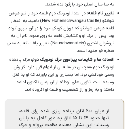
به صاحبان اصلی خود بازگردانده شدند.
تغییر نام قلعه:
در ابتدا، لودویگ دوم قلعه خود را نیو هوهن
شوانگو (New Hohenschwangau Castle) نامید، به افتخار
قلعه هوهن شوانگو که دوران کودکی خود را در آن سپری کرده
بود. پس از مرگ او و گشایش قلعه به روی عموم، نام آن به
نیوشوان اشتین (Neuschwanstein) تغییر یافت که به معنی
صخره قو جدید است.
افسانه ها و شایعات پیرامون مرگ لودویگ دوم:
مرگ پادشاه
لودویگ دوم همچنان در هاله ای از ابهام قرار دارد. گزارش
رسمی خودکشی بود، اما بسیاری بر این باورند که او به قتل
رسیده است. تئوری های توطئه از آن زمان تاکنون ادامه
داشته و به رمز و راز شخصیت و قلعه او افزوده اند.
از میان ۲۰۰ اتاق برنامه ریزی شده برای قلعه،
تنها حدود ۱۴ تا ۱۵ اتاق به طور کامل به پایان
رسیدند؛ این نشان دهنده عظمت پروژه و مرگ