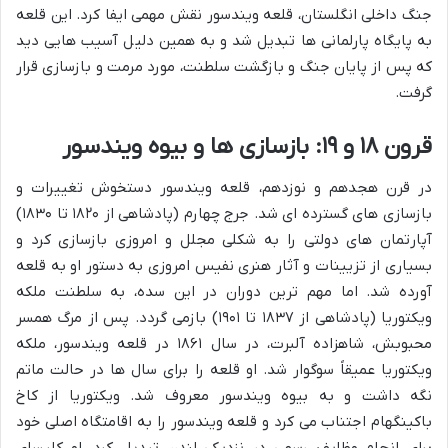
جنگ داخلی انگلستان، قلعه ویندسور نقش مهمی ایفا کرد. این قلعه
به پایگاه پارلمانی ها تبدیل شد و به همین دلیل آسیب هایی دید
که پس از پایان جنگ و بازگشت سلطنت، مورد مرمت و بازسازی قرار
گرفت.
قرون ۱۸ و ۱۹: بازسازی ها و بیوه ویندسور
در قرن هجدهم و نوزدهم، قلعه ویندسور دستخوش تغییرات و
بازسازی های گسترده ای شد. جرج چهارم (پادشاهی از ۱۸۲۰ تا ۱۸۳۰)
آپارتمان های دولتی را به شکلی مجلل و امروزی بازسازی کرد و
بسیاری از تزیینات و آثار هنری نفیس امروزی به دستور او به قلعه
آورده شد. اما مهم ترین دوران در این سده، به سلطنت ملکه
ویکتوریا (پادشاهی از ۱۸۳۷ تا ۱۹۰۱) بازمی گردد. پس از مرگ همسر
محبوبش، شاهزاده آلبرت، در سال ۱۸۶۱ در قلعه ویندسور، ملکه
ویکتوریا عمیقاً سوگوار شد. او قلعه را برای سال ها در حالت ماتم
نگه داشت و به بیوه ویندسور معروف شد. ویکتوریا از کاخ
باکینگهام اجتناب می کرد و قلعه ویندسور را به اقامتگاه اصلی خود
برای انجام وظایف رسمی در نزدیکی لندن تبدیل کرد. او کلیسای