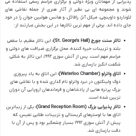
پذیرایی از مهمانان ویژه دولتی و برگزاری مراسم رسمی استفاده می
شوند و مجموعه ای بی نظیر از آثار هنری از جمله نقاشی های
لئوناردو داوینچی، میکل آنژ، رافائل، و هانس هولبین جوان را در خود
جای داده اند. برخی از مهم ترین تالارها در این بخش عبارتند از:
تالار سنت جورج (St. George’s Hall):
این تالار عظیم، با سقفی
بلند و تزیینات خیره کننده، محل برگزاری ضیافت های دولتی و
مراسم مهم است. پس از آتش سوزی ۱۹۹۲، این تالار به شکلی
شگفت انگیز بازسازی شد.
اتاق واترلو (Waterloo Chamber):
این اتاق به یاد پیروزی
دوک ولینگتون در نبرد واترلو نام گذاری شده و با نقاشی های
بزرگ پرتره هایی از پادشاهان و فرماندهان اروپایی آن دوران
تزیین شده است.
تالار پذیرایی بزرگ (Grand Reception Room):
یکی از زیباترین
اتاق ها با لوسترهای کریستالی و تزیینات طلایی نفیس، که
پیش از آتش سوزی ۱۹۹۲ بسیار چشمگیر بود و پس از آن با
دقت بازسازی شد.