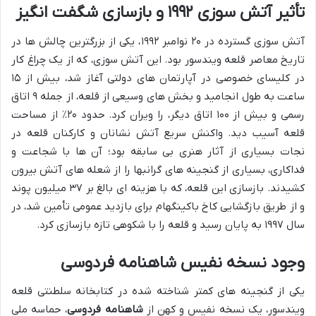
تأثیر آتش سوزی ۱۹۹۲ و بازسازی شگفت انگیز
آتش سوزی گسترده در ۲۰ نوامبر ۱۹۹۲، یکی از بزرگترین چالش ها در
تاریخ معاصر قلعه ویندسور بود. این آتش سوزی، که از یک چراغ کار
در کلیسای خصوصی در آپارتمان های دولتی آغاز شد، بیش از ۱۵
ساعت به طول انجامید و بخش های وسیعی از قلعه، از جمله ۹ اتاق
رسمی و بیش از ۱۰۰ اتاق دیگر، را ویران کرد. حدود ۲۰٪ از مساحت
قلعه آسیب دید. واکنش سریع آتش نشانان و کارکنان قلعه در
نجات بسیاری از آثار هنری بی سابقه بود؛ آن ها با شجاعت و
فداکاری، بسیاری از گنجینه های گرانبها را از شعله های آتش بیرون
کشیدند. بازسازی این قلعه، که با هزینه ای بالغ بر ۳۷ میلیون پوند
و از طریق بازگشایی کاخ باکینگهام برای بازدید عمومی تأمین شد، در
سال ۱۹۹۷ به پایان رسید و قلعه را با شکوهی تازه بازسازی کرد.
وجود نسخه نفیس شاهنامه فردوسی
یکی از گنجینه های کمتر شناخته شده در کتابخانه سلطنتی قلعه
ویندسور، یک نسخه نفیس و کهن از
شاهنامه فردوسی
، حماسه ملی