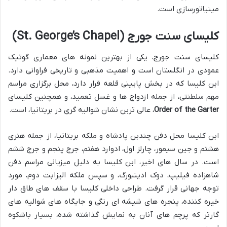
مینیاتورسازی است.
کلیسای سنت جورج (St. George’s Chapel)
کلیسای سنت جورج، یکی از بهترین نمونه های معماری گوتیک
عمودی در انگلستان است و اهمیت مذهبی و تاریخی فراوانی دارد.
این کلیسا که در بخش پایینی قلعه قرار دارد، محل برگزاری مراسم
مهم سلطنتی، از جمله ازدواج ها و غسل تعمید، و همچنین کلیسای
Order of the Garter
، عالی ترین نشان شوالیه گری در بریتانیا، است.
این کلیسا محل دفن چندین پادشاه و ملکه بریتانیا، از جمله هنری
هشتم و جین سیمور، چارلز اول، ادوارد هفتم، جرج پنجم و جرج ششم
است. در سال های اخیر، این کلیسا به دلیل میزبانی مراسم دفن
شاهزاده فیلیپ، دوک ادینبورگ، و سپس ملکه الیزابت دوم، مورد
توجه جهانی قرار گرفت. طراحی داخلی کلیسا با سقف های طاق دار
خیره کننده، پنجره های شیشه ای رنگی و جایگاه های شوالیه های
گارتر که پرچم های آنان به نمایش گذاشته شده، بسیار باشکوه