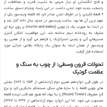
و فتح انگلستان، او نیاز مبرمی به تثبیت قدرت و محافظت از
پایتخت جدید خود، لندن، داشت. در این راستا، ویلیام دستور ساخت
۹ قلعه کلیدی را در اطراف لندن صادر کرد که قلعه ویندسور یکی از
مهم ترین آن ها بود. ساخت ویندسور در حدود سال ۱۰۷۰ آغاز شد و
در ابتدا به صورت یک دژ چوبی (motte-and-bailey) بر روی تپه ای
مشرف به رودخانه تیمز ساخته شد. این موقعیت، امکان کنترل
مسیرهای آبی و زمینی استراتژیک را فراهم می آورد و از همین رو،
ویندسور از همان ابتدا به عنوان یک پایگاه نظامی حیاتی مورد
استفاده قرار گرفت.
تحولات قرون وسطی: از چوب به سنگ و
عظمت گوتیک
در طول قرن دوازدهم، هنری دوم (پادشاهی از ۱۱۵۴ تا ۱۱۸۹) بخش
های چوبی قلعه را با سازه های سنگی مستحکم جایگزین کرد و برج
گرد معروف (Round Tower) را بنا نهاد که هنوز هم قلب تپنده قلعه
محسوب می شود. اما این ادوارد سوم (پادشاهی از ۱۳۲۷ تا ۱۳۷۷)
بود که بیشترین تغییرات را در قرون وسطی در قلعه ایجاد کرد. او که