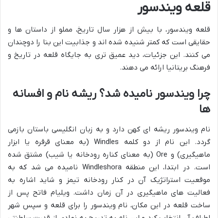
قلعه ویندسور
قلعه ویندسور، با بیش از هزار سال تاریخ، مملو از داستان ها و
حقایقی است که کمتر شنیده شده اند و جذابیت این بنا را دوچندان
می کنند. این جزئیات، دید عمیق تری به جایگاه قلعه در تاریخ و
فرهنگ بریتانیا ارائه می دهند.
چرا ویندسور نامیده شد؟ ریشه نام و افسانه
ها
نام ویندسور ریشه ای کهن دارد و به زبان انگلیسی باستان بازمی
گردد. این نام از دو کلمه Windles (به معنای قرقره یا ابزار
ماهیگیری) و Ore (به معنای کناره رودخانه یا شیب) مشتق شده
است. در ابتدا، این منطقه Windleshora نامیده می شد که به
موقعیت استراتژیک آن در کنار رودخانه تیمز و شاید اشاره به
فعالیت های ماهیگیری در آن زمان داشت. ویلیام فاتح پس از
ساخت قلعه در این مکان، نام ویندسور را برای قلعه و سپس شهر
اطراف آن انتخاب کرد و این نام به تدریج به نمادی از قدرت سلطنتی